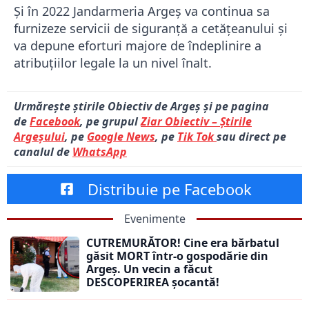
Și în 2022 Jandarmeria Argeș va continua sa
furnizeze servicii de siguranță a cetățeanului și
va depune eforturi majore de îndeplinire a
atribuțiilor legale la un nivel înalt.
Urmărește știrile Obiectiv de Argeș și pe pagina
de
Facebook
, pe grupul
Ziar Obiectiv – Știrile
Argeșului
, pe
Google News
, pe
Tik Tok
sau direct pe
canalul de
WhatsApp
Distribuie pe Facebook
Evenimente
CUTREMURĂTOR! Cine era bărbatul
găsit MORT într-o gospodărie din
Argeș. Un vecin a făcut
DESCOPERIREA șocantă!