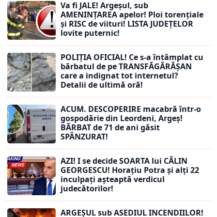
Va fi JALE! Argeșul, sub
AMENINȚAREA apelor! Ploi torențiale
și RISC de viituri! LISTA JUDEȚELOR
lovite puternic!
POLIȚIA OFICIAL! Ce s-a întâmplat cu
bărbatul de pe TRANSFĂGĂRĂȘAN
care a indignat tot internetul?
Detalii de ultimă oră!
ACUM. DESCOPERIRE macabră într-o
gospodărie din Leordeni, Argeș!
BĂRBAT de 71 de ani găsit
SPÂNZURAT!
AZI! I se decide SOARTA lui CĂLIN
GEORGESCU! Horațiu Potra și alți 22
inculpați așteaptă verdicul
judecătorilor!
ARGEȘUL sub ASEDIUL INCENDIILOR!