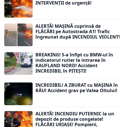
INTERVENȚII de urgență!
ALERTĂ! MAȘINĂ cuprinsă de
FLĂCĂRI pe Autostrada A1! Trafic
îngreunat după INCENDIUL VIOLENT!
BREAKING! S-a înfipt cu BMW-ul în
indicatorul rutier la intrarea în
KAUFLAND NORD! Accident
INCREDIBIL în PITEȘTI!
INCREDIBIL! A ZBURAT cu MAȘINA în
RÂU! Accident grav pe Valea Oltului!
ALERTĂ! INCENDIU PUTERNIC la un
depozit de produse congelate!
FLĂCĂRI URIAȘE! Pompierii,