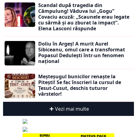
Scandal după tragedia din
Câmpulung! Văduva lui „Gogu”
Covaciu acuză: „Scaunele erau legate
cu sârmă și au zburat la impact”.
Elena Lasconi răspunde
Doliu în Argeș! A murit Aurel
Sibiceanu, omul care a transformat
Popasul Dedulești într-un fenomen
național
Meșteșugul bunicilor renaște la
Pitești! Se fac înscrieri la cursul de
Țesut-Cusut, deschis tuturor
vârstelor!
Vezi mai multe