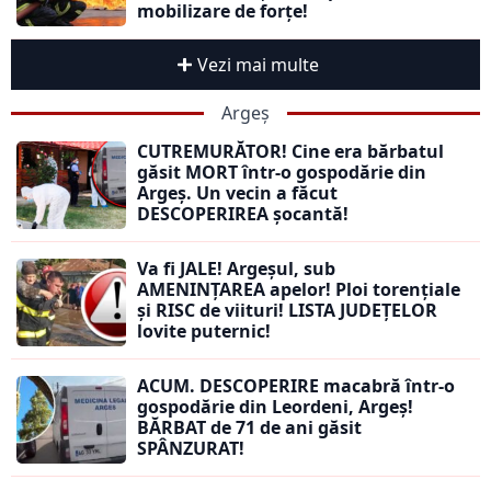
mobilizare de forțe!
Vezi mai multe
Argeș
CUTREMURĂTOR! Cine era bărbatul
găsit MORT într-o gospodărie din
Argeș. Un vecin a făcut
DESCOPERIREA șocantă!
Va fi JALE! Argeșul, sub
AMENINȚAREA apelor! Ploi torențiale
și RISC de viituri! LISTA JUDEȚELOR
lovite puternic!
ACUM. DESCOPERIRE macabră într-o
gospodărie din Leordeni, Argeș!
BĂRBAT de 71 de ani găsit
SPÂNZURAT!