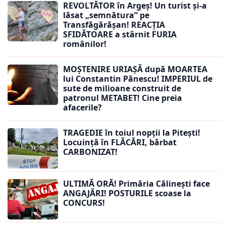
REVOLTĂTOR în Argeș! Un turist și-a
lăsat „semnătura” pe
Transfăgărășan! REACȚIA
SFIDĂTOARE a stârnit FURIA
românilor!
MOȘTENIRE URIAȘĂ după MOARTEA
lui Constantin Pănescu! IMPERIUL de
sute de milioane construit de
patronul METABET! Cine preia
afacerile?
TRAGEDIE în toiul nopții la Pitești!
Locuință în FLĂCĂRI, bărbat
CARBONIZAT!
ULTIMĂ ORĂ! Primăria Călinești face
ANGAJĂRI! POSTURILE scoase la
CONCURS!