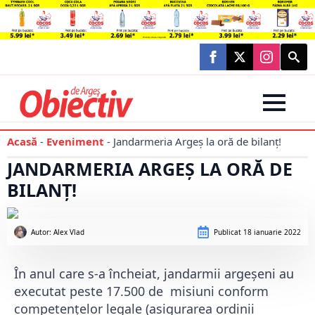
Searc
for:
Acasă
-
Eveniment
-
Jandarmeria Argeş la oră de bilanţ!
JANDARMERIA ARGEŞ LA ORĂ DE
BILANŢ!
Autor: 
Alex Vlad
Publicat
18 ianuarie 2022
În anul care s-a încheiat, jandarmii argeșeni au
executat peste 17.500 de misiuni conform
competențelor legale (asigurarea ordinii