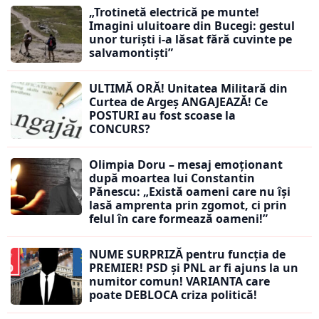
„Trotinetă electrică pe munte!
Imagini uluitoare din Bucegi: gestul
unor turiști i-a lăsat fără cuvinte pe
salvamontiști”
ULTIMĂ ORĂ! Unitatea Militară din
Curtea de Argeș ANGAJEAZĂ! Ce
POSTURI au fost scoase la
CONCURS?
Olimpia Doru – mesaj emoționant
după moartea lui Constantin
Pănescu: „Există oameni care nu își
lasă amprenta prin zgomot, ci prin
felul în care formează oameni!”
NUME SURPRIZĂ pentru funcția de
PREMIER! PSD și PNL ar fi ajuns la un
numitor comun! VARIANTA care
poate DEBLOCA criza politică!