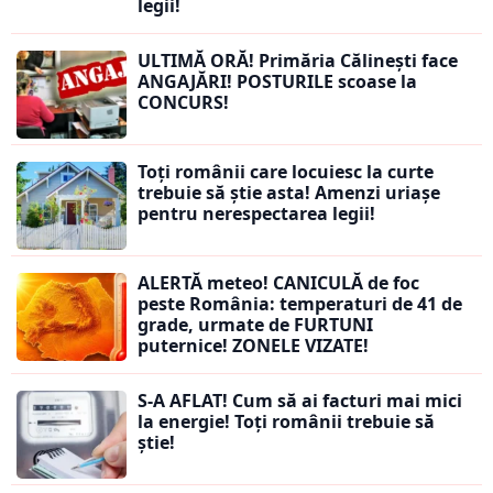
legii!
ULTIMĂ ORĂ! Primăria Călinești face
ANGAJĂRI! POSTURILE scoase la
CONCURS!
Toți românii care locuiesc la curte
trebuie să știe asta! Amenzi uriașe
pentru nerespectarea legii!
ALERTĂ meteo! CANICULĂ de foc
peste România: temperaturi de 41 de
grade, urmate de FURTUNI
puternice! ZONELE VIZATE!
S-A AFLAT! Cum să ai facturi mai mici
la energie! Toți românii trebuie să
știe!