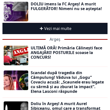
DOLIU imens la FC Argeș! A murit
FULGERĂTOR! Nimeni nu se aștepta!
Vezi mai multe
Argeș
ULTIMĂ ORĂ! Primăria Călinești face
ANGAJĂRI! POSTURILE scoase la
CONCURS!
Scandal după tragedia din
Câmpulung! Văduva lui „Gogu”
Covaciu acuză: „Scaunele erau legate
cu sârmă și au zburat la impact”.
Elena Lasconi răspunde
Doliu în Argeș! A murit Aurel
Sibiceanu, omul care a transformat