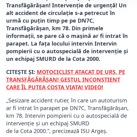
Transfăgărășan! Intervenție de urgență! Un
alt accident de circulație s-a petrecut în
urmă cu puțin timp pe pe DN7C,
Transfăgărășan, km 78. Din primele
informații, se pare că o mașină ar fi intrat în
parapet. La fața locului intervin Intervin
pompierii cu o autospecială de intervenție și
un echipaj SMURD de la Cota 2000.
CITEȘTE ȘI:
MOTOCICLIST ATACAT DE URS, PE
TRANSFĂGĂRĂȘAN! GESTUL INCONȘTIENT
CARE ÎL PUTEA COSTA VIAȚA! VIDEO!
„Sesizare accident rutier, în care un autoturism
ar fi intrat în parapet pe DN7C, Transfăgărășan,
km 78. Intervin pompierii cu o autospecială de
intervenție și un echipaj SMURD
de la Cota 2000.”, precizează ISU Argeș.