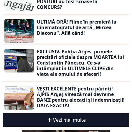
POSTURI au fost scoase la
CONCURS?
ULTIMĂ ORĂ! Filme în premieră la
Cinematograful de artă „Mircea
Diaconu”. Află când!
EXCLUSIV. Poliția Argeș, primele
precizări oficiale despre MOARTEA lui
Constantin Pănescu. Ce s-a
întâmplat în ULTIMELE CLIPE din
viața ale omului de afaceri!
VEȘTI EXCELENTE pentru părinți!
AJPIS Argeș virează mai devreme
BANII pentru alocații și indemnizații!
DATA EXACTĂ!
Vezi mai multe