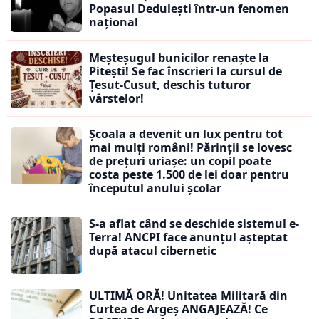
Popasul Dedulești într-un fenomen
național
Meșteșugul bunicilor renaște la
Pitești! Se fac înscrieri la cursul de
Țesut-Cusut, deschis tuturor
vârstelor!
Școala a devenit un lux pentru tot
mai mulți români! Părinții se lovesc
de prețuri uriașe: un copil poate
costa peste 1.500 de lei doar pentru
începutul anului școlar
S-a aflat când se deschide sistemul e-
Terra! ANCPI face anunțul așteptat
după atacul cibernetic
ULTIMĂ ORĂ! Unitatea Militară din
Curtea de Argeș ANGAJEAZĂ! Ce