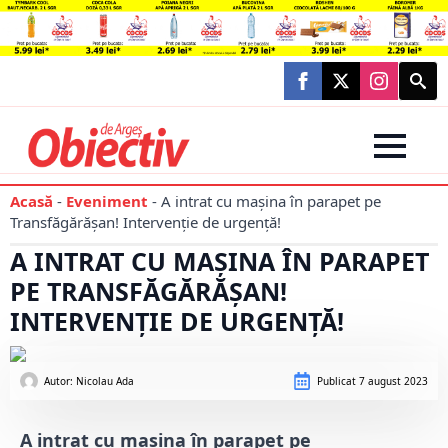
Searc
for:
Acasă
-
Eveniment
-
A intrat cu mașina în parapet pe
Transfăgărășan! Intervenție de urgență!
A INTRAT CU MAȘINA ÎN PARAPET
PE TRANSFĂGĂRĂȘAN!
INTERVENȚIE DE URGENȚĂ!
Autor: 
Nicolau Ada
Publicat
7 august 2023
A intrat cu mașina în parapet pe