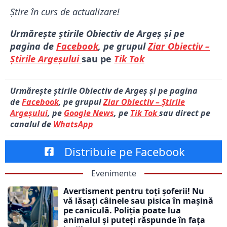
Știre în curs de actualizare!
Urmărește știrile Obiectiv de Argeș și pe
pagina de
Facebook
, pe grupul
Ziar Obiectiv –
Știrile Argeșului
sau pe
Tik Tok
Urmărește știrile Obiectiv de Argeș și pe pagina
de
Facebook
, pe grupul
Ziar Obiectiv – Știrile
Argeșului
, pe
Google News
, pe
Tik Tok
sau direct pe
canalul de
WhatsApp
Distribuie pe Facebook
Evenimente
Avertisment pentru toți șoferii! Nu
vă lăsați câinele sau pisica în mașină
pe caniculă. Poliția poate lua
animalul și puteți răspunde în fața