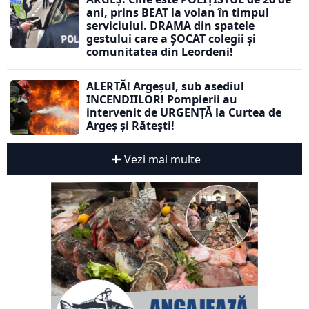
ani, prins BEAT la volan în timpul
serviciului. DRAMA din spatele
gestului care a ȘOCAT colegii și
comunitatea din Leordeni!
ALERTĂ! Argeșul, sub asediul
INCENDIILOR! Pompierii au
intervenit de URGENȚĂ la Curtea de
Argeș și Rătești!
Vezi mai multe