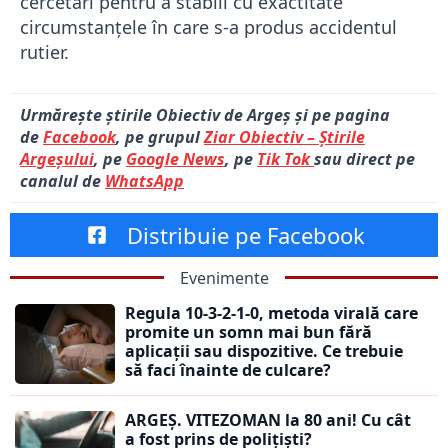
cercetări pentru a stabili cu exactitate
circumstanțele în care s-a produs accidentul
rutier.
Urmărește știrile Obiectiv de Argeș și pe pagina
de
Facebook
, pe grupul
Ziar Obiectiv – Știrile
Argeșului
, pe
Google News
, pe
Tik Tok
sau direct pe
canalul de
WhatsApp
Distribuie pe Facebook
Evenimente
Regula 10-3-2-1-0, metoda virală care
promite un somn mai bun fără
aplicații sau dispozitive. Ce trebuie
să faci înainte de culcare?
ARGEȘ. VITEZOMAN la 80 ani! Cu cât
a fost prins de polițiști?