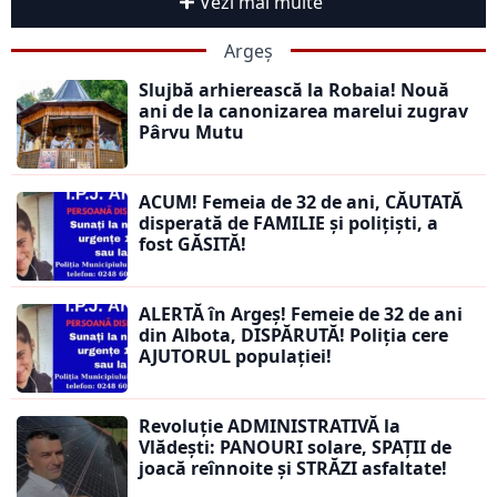
Vezi mai multe
Argeș
Slujbă arhierească la Robaia! Nouă
ani de la canonizarea marelui zugrav
Pârvu Mutu
ACUM! Femeia de 32 de ani, CĂUTATĂ
disperată de FAMILIE și polițiști, a
fost GĂSITĂ!
ALERTĂ în Argeș! Femeie de 32 de ani
din Albota, DISPĂRUTĂ! Poliția cere
AJUTORUL populației!
Revoluție ADMINISTRATIVĂ la
Vlădești: PANOURI solare, SPAȚII de
joacă reînnoite și STRĂZI asfaltate!