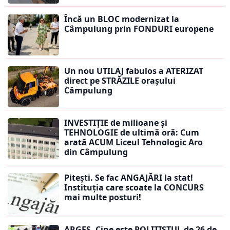
Încă un BLOC modernizat la
Câmpulung prin FONDURI europene
Un nou UTILAJ fabulos a ATERIZAT
direct pe STRĂZILE orașului
Câmpulung
INVESTIȚIE de milioane și
TEHNOLOGIE de ultimă oră: Cum
arată ACUM Liceul Tehnologic Aro
din Câmpulung
Pitești. Se fac ANGAJĂRI la stat!
Instituția care scoate la CONCURS
mai multe posturi!
ARGEȘ. Cine este POLIȚISTUL de 26 de