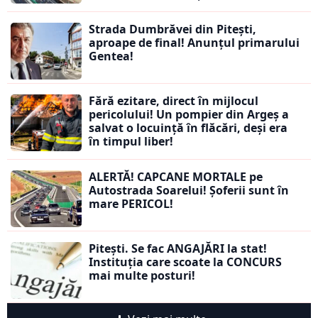
Strada Dumbrăvei din Pitești,
aproape de final! Anunțul primarului
Gentea!
Fără ezitare, direct în mijlocul
pericolului! Un pompier din Argeș a
salvat o locuință în flăcări, deși era
în timpul liber!
ALERTĂ! CAPCANE MORTALE pe
Autostrada Soarelui! Șoferii sunt în
mare PERICOL!
Pitești. Se fac ANGAJĂRI la stat!
Instituția care scoate la CONCURS
mai multe posturi!