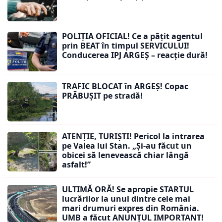
POLIȚIA OFICIAL! Ce a pățit agentul
prin BEAT în timpul SERVICULUI!
Conducerea IPJ ARGEȘ – reacție dură!
TRAFIC BLOCAT în ARGEȘ! Copac
PRĂBUȘIT pe stradă!
ATENȚIE, TURIȘTI! Pericol la intrarea
pe Valea lui Stan. „Și-au făcut un
obicei să lenevească chiar lângă
asfalt!”
ULTIMĂ ORĂ! Se apropie STARTUL
lucrărilor la unul dintre cele mai
mari drumuri expres din România.
UMB a făcut ANUNȚUL IMPORTANT!