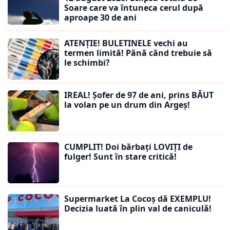
Soare care va întuneca cerul după
aproape 30 de ani
ATENȚIE! BULETINELE vechi au
termen limită! Până când trebuie să
le schimbi?
IREAL! Șofer de 97 de ani, prins BĂUT
la volan pe un drum din Argeș!
CUMPLIT! Doi bărbați LOVIȚI de
fulger! Sunt în stare critică!
Supermarket La Cocoș dă EXEMPLU!
Decizia luată în plin val de caniculă!