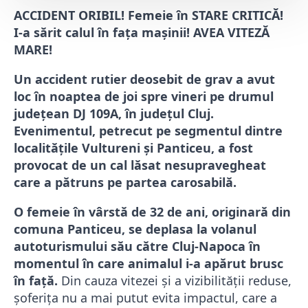
ACCIDENT ORIBIL! Femeie în STARE CRITICĂ!
I-a sărit calul în fața mașinii! AVEA VITEZĂ
MARE!
Un accident rutier deosebit de grav a avut
loc în noaptea de joi spre vineri pe drumul
județean DJ 109A, în județul Cluj.
Evenimentul, petrecut pe segmentul dintre
localitățile Vultureni și Panticeu, a fost
provocat de un cal lăsat nesupravegheat
care a pătruns pe partea carosabilă.
O femeie în vârstă de 32 de ani, originară din
comuna Panticeu, se deplasa la volanul
autoturismului său către Cluj-Napoca în
momentul în care animalul i-a apărut brusc
în față.
Din cauza vitezei și a vizibilității reduse,
șoferița nu a mai putut evita impactul, care a