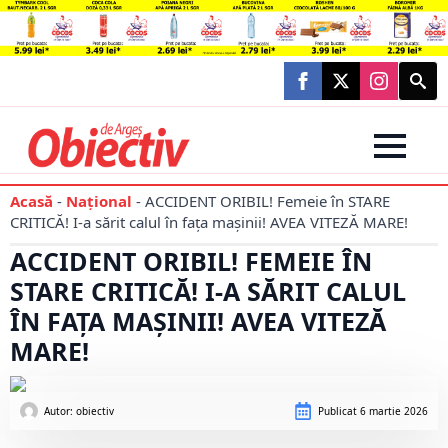
Searc
for:
Acasă
-
Național
-
ACCIDENT ORIBIL! Femeie în STARE
CRITICĂ! I-a sărit calul în fața mașinii! AVEA VITEZĂ MARE!
ACCIDENT ORIBIL! FEMEIE ÎN
STARE CRITICĂ! I-A SĂRIT CALUL
ÎN FAȚA MAȘINII! AVEA VITEZĂ
MARE!
Autor: 
obiectiv
Publicat
6 martie 2026