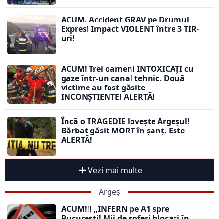
ACUM. Accident GRAV pe Drumul
Expres! Impact VIOLENT între 3 TIR-
uri!
ACUM! Trei oameni INTOXICAȚI cu
gaze într-un canal tehnic. Două
victime au fost găsite
INCONȘTIENTE! ALERTĂ!
Încă o TRAGEDIE lovește Argeșul!
Bărbat găsit MORT în șanț. Este
ALERTĂ!
Vezi mai multe
Argeș
ACUM!!! „INFERN pe A1 spre
București! Mii de șoferi blocați în