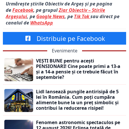
Urmărește știrile Obiectiv de Argeș și pe pagina
de
Facebook
, pe grupul
Ziar Obiectiv – Știrile
Argeșului
, pe
Google News
, pe
Tik Tok
sau direct pe
canalul de
WhatsApp
Distribuie pe Facebook
Evenimente
VEȘTI BUNE pentru acești
PENSIONARI! Cine poate primi a 13-a
și a 14-a pensie și ce trebuie făcut în
septembrie?
Lidl lansează pungile antirisipă de 5
lei în România. Cum poți cumpăra
alimente bune la un preț simbolic și
contribui la reducerea risipei!
Fenomen astronomic spectaculos pe
12 august 2026! Eclipsa totală de