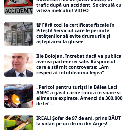
trafic după un accident. Se circulă cu
viteza melcului! VIDEO
🚨 Fără cozi la certificate fiscale în
Pitești! Serviciul care le permite
cetățenilor să evite drumurile și
așteptarea la ghișee
Ilie Bolojan, întrebat dacă va publica
averea partenerei sale. Răspunsul
care a stârnit controverse: „Am
respectat întotdeauna legea”
„Pericol pentru turiști la Bâlea Lac!
ANPC a găsit carne ținută în soare și
alimente expirate. Amenzi de 300.000
de lei”.
IREAL! Șofer de 97 de ani, prins BĂUT
la volan pe un drum din Argeș!