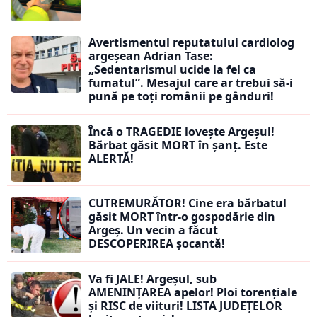
Avertismentul reputatului cardiolog
argeșean Adrian Tase:
„Sedentarismul ucide la fel ca
fumatul”. Mesajul care ar trebui să-i
pună pe toți românii pe gânduri!
Încă o TRAGEDIE lovește Argeșul!
Bărbat găsit MORT în șanț. Este
ALERTĂ!
CUTREMURĂTOR! Cine era bărbatul
găsit MORT într-o gospodărie din
Argeș. Un vecin a făcut
DESCOPERIREA șocantă!
Va fi JALE! Argeșul, sub
AMENINȚAREA apelor! Ploi torențiale
și RISC de viituri! LISTA JUDEȚELOR