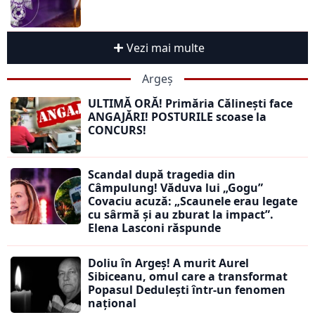
Vezi mai multe
Argeș
ULTIMĂ ORĂ! Primăria Călinești face
ANGAJĂRI! POSTURILE scoase la
CONCURS!
Scandal după tragedia din
Câmpulung! Văduva lui „Gogu”
Covaciu acuză: „Scaunele erau legate
cu sârmă și au zburat la impact”.
Elena Lasconi răspunde
Doliu în Argeș! A murit Aurel
Sibiceanu, omul care a transformat
Popasul Dedulești într-un fenomen
național