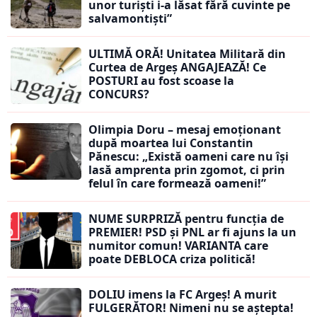
unor turiști i-a lăsat fără cuvinte pe
salvamontiști”
ULTIMĂ ORĂ! Unitatea Militară din
Curtea de Argeș ANGAJEAZĂ! Ce
POSTURI au fost scoase la
CONCURS?
Olimpia Doru – mesaj emoționant
după moartea lui Constantin
Pănescu: „Există oameni care nu își
lasă amprenta prin zgomot, ci prin
felul în care formează oameni!”
NUME SURPRIZĂ pentru funcția de
PREMIER! PSD și PNL ar fi ajuns la un
numitor comun! VARIANTA care
poate DEBLOCA criza politică!
DOLIU imens la FC Argeș! A murit
FULGERĂTOR! Nimeni nu se aștepta!