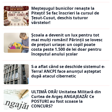
Meșteșugul bunicilor renaște la
Pitești! Se fac înscrieri la cursul de
Țesut-Cusut, deschis tuturor
vârstelor!
Școala a devenit un lux pentru tot
mai mulți români! Părinții se lovesc
de prețuri uriașe: un copil poate
costa peste 1.500 de lei doar pentru
începutul anului școlar
S-a aflat când se deschide sistemul e-
Terra! ANCPI face anunțul așteptat
după atacul cibernetic
ULTIMĂ ORĂ! Unitatea Militară din
Curtea de Argeș ANGAJEAZĂ! Ce
POSTURI au fost scoase la
CONCURS?