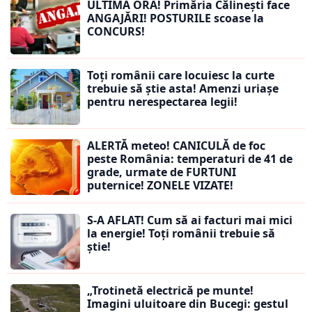
ULTIMĂ ORĂ! Primăria Călinești face
ANGAJĂRI! POSTURILE scoase la
CONCURS!
Toți românii care locuiesc la curte
trebuie să știe asta! Amenzi uriașe
pentru nerespectarea legii!
ALERTĂ meteo! CANICULĂ de foc
peste România: temperaturi de 41 de
grade, urmate de FURTUNI
puternice! ZONELE VIZATE!
S-A AFLAT! Cum să ai facturi mai mici
la energie! Toți românii trebuie să
știe!
„Trotinetă electrică pe munte!
Imagini uluitoare din Bucegi: gestul