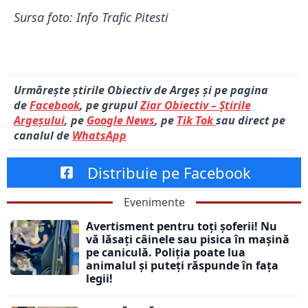
Sursa foto: Info Trafic Pitesti
Urmărește știrile Obiectiv de Argeș și pe pagina
de
Facebook
, pe grupul
Ziar Obiectiv – Știrile
Argeșului
, pe
Google News
, pe
Tik Tok
sau direct pe
canalul de
WhatsApp
Distribuie pe Facebook
Evenimente
Avertisment pentru toți șoferii! Nu
vă lăsați câinele sau pisica în mașină
pe caniculă. Poliția poate lua
animalul și puteți răspunde în fața
legii!