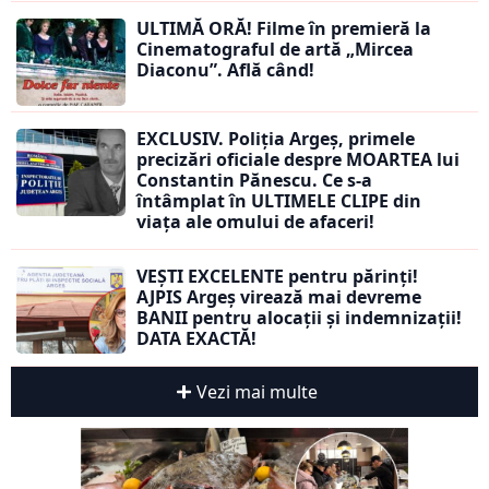
ULTIMĂ ORĂ! Filme în premieră la
Cinematograful de artă „Mircea
Diaconu”. Află când!
EXCLUSIV. Poliția Argeș, primele
precizări oficiale despre MOARTEA lui
Constantin Pănescu. Ce s-a
întâmplat în ULTIMELE CLIPE din
viața ale omului de afaceri!
VEȘTI EXCELENTE pentru părinți!
AJPIS Argeș virează mai devreme
BANII pentru alocații și indemnizații!
DATA EXACTĂ!
Vezi mai multe