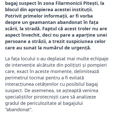
bagaj suspect în zona Filarmonicii Pitești, la
blocul din apropierea acestei instituții.
Potrivit primelor informații, ar fi vorba
despre un geamantan abandonat în fața
scării, la stradă. Faptul că acest troler nu are
aspect învechit, deci nu pare a aparține unei
persoane a străzii, a trezit suspiciunea celor
care au sunat la numărul de urgență.
La fața locului s-au deplasat mai multe echipaje
de intervenție alcătuite din polițiști și pompieri
care, exact în aceste momente, delimitează
perimetrul tocmai pentru a fi evitată
interacțiunea cetățenilor cu posibilul bagaj
suspect. De asemenea, se așteaptă venirea
specialiștilor pirotecniști care să analizeze
gradul de periculozitate al bagajului
”abandonat”.