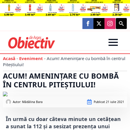
Searc
for:
Acasă
-
Eveniment
-
Acum! Amenințare cu bombă în centrul
Piteștiului!
ACUM! AMENINȚARE CU BOMBĂ
ÎN CENTRUL PITEȘTIULUI!
Autor: 
Mădălina Bara
Publicat
21 iulie 2021
În urmă cu doar câteva minute un cetățean
a sunat la 112 și a sesizat prezența unui