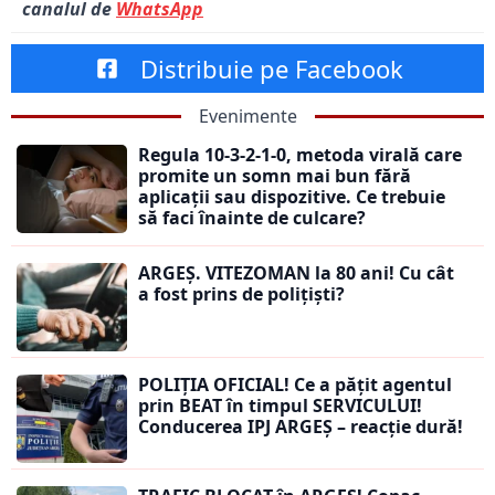
canalul de
WhatsApp
Distribuie pe Facebook
Evenimente
Regula 10-3-2-1-0, metoda virală care
promite un somn mai bun fără
aplicații sau dispozitive. Ce trebuie
să faci înainte de culcare?
ARGEȘ. VITEZOMAN la 80 ani! Cu cât
a fost prins de polițiști?
POLIȚIA OFICIAL! Ce a pățit agentul
prin BEAT în timpul SERVICULUI!
Conducerea IPJ ARGEȘ – reacție dură!