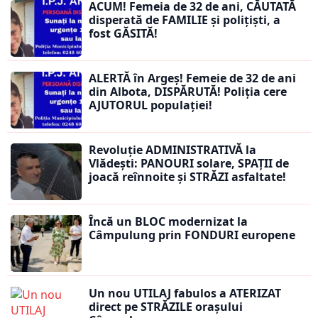
ACUM! Femeia de 32 de ani, CĂUTATĂ
disperată de FAMILIE și polițiști, a
fost GĂSITĂ!
ALERTĂ în Argeș! Femeie de 32 de ani
din Albota, DISPĂRUTĂ! Poliția cere
AJUTORUL populației!
Revoluție ADMINISTRATIVĂ la
Vlădești: PANOURI solare, SPAȚII de
joacă reînnoite și STRĂZI asfaltate!
Încă un BLOC modernizat la
Câmpulung prin FONDURI europene
Un nou UTILAJ fabulos a ATERIZAT
direct pe STRĂZILE orașului