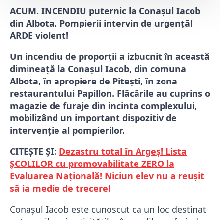
ACUM. INCENDIU puternic la Conașul Iacob
din Albota. Pompierii intervin de urgență!
ARDE violent!
Un incendiu de proporții a izbucnit în această
dimineață la Conașul Iacob, din comuna
Albota, în apropiere de Pitești, în zona
restaurantului Papillon. Flăcările au cuprins o
magazie de furaje din incinta complexului,
mobilizând un important dispozitiv de
intervenție al pompierilor.
CITEȘTE ȘI:
Dezastru total în Argeș! Lista
ȘCOLILOR cu promovabilitate ZERO la
Evaluarea Națională! Niciun elev nu a reușit
să ia medie de trecere!
Conașul Iacob este cunoscut ca un loc destinat