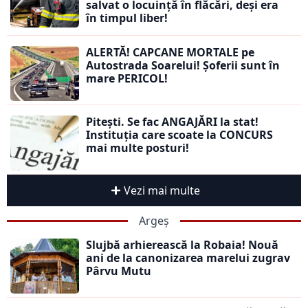
salvat o locuință în flăcări, deși era
în timpul liber!
ALERTĂ! CAPCANE MORTALE pe
Autostrada Soarelui! Șoferii sunt în
mare PERICOL!
Pitești. Se fac ANGAJĂRI la stat!
Instituția care scoate la CONCURS
mai multe posturi!
Vezi mai multe
Argeș
Slujbă arhierească la Robaia! Nouă
ani de la canonizarea marelui zugrav
Pârvu Mutu