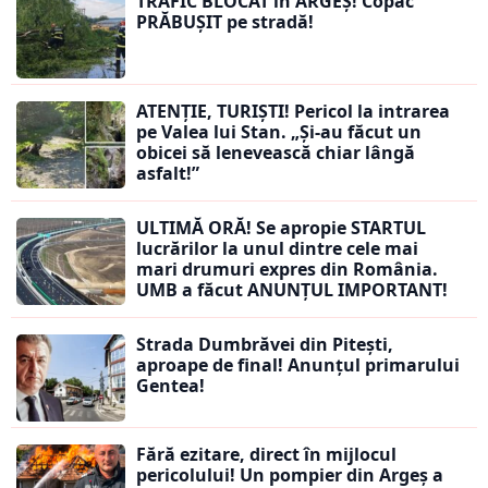
TRAFIC BLOCAT în ARGEȘ! Copac
PRĂBUȘIT pe stradă!
ATENȚIE, TURIȘTI! Pericol la intrarea
pe Valea lui Stan. „Și-au făcut un
obicei să lenevească chiar lângă
asfalt!”
ULTIMĂ ORĂ! Se apropie STARTUL
lucrărilor la unul dintre cele mai
mari drumuri expres din România.
UMB a făcut ANUNȚUL IMPORTANT!
Strada Dumbrăvei din Pitești,
aproape de final! Anunțul primarului
Gentea!
Fără ezitare, direct în mijlocul
pericolului! Un pompier din Argeș a