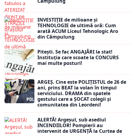
Câmpulung
INVESTIȚIE de milioane și
TEHNOLOGIE de ultimă oră: Cum
arată ACUM Liceul Tehnologic Aro
din Câmpulung
Pitești. Se fac ANGAJĂRI la stat!
Instituția care scoate la CONCURS
mai multe posturi!
ARGEȘ. Cine este POLIȚISTUL de 26 de
ani, prins BEAT la volan în timpul
serviciului. DRAMA din spatele
gestului care a ȘOCAT colegii și
comunitatea din Leordeni!
ALERTĂ! Argeșul, sub asediul
INCENDIILOR! Pompierii au
intervenit de URGENȚĂ la Curtea de