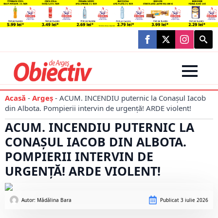
Searc
for:
Acasă
-
Argeș
-
ACUM. INCENDIU puternic la Conașul Iacob
din Albota. Pompierii intervin de urgență! ARDE violent!
ACUM. INCENDIU PUTERNIC LA
CONAȘUL IACOB DIN ALBOTA.
POMPIERII INTERVIN DE
URGENȚĂ! ARDE VIOLENT!
Autor: 
Mădălina Bara
Publicat
3 iulie 2026