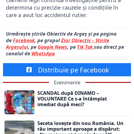
determina cu precizie cauzele și condițiile în
care a avut loc accidentul rutier.
Urmărește știrile Obiectiv de Argeș și pe pagina
de
Facebook
, pe grupul
Ziar Obiectiv – Știrile
Argeșului
, pe
Google News
, pe
Tik Tok
sau direct pe
canalul de
WhatsApp
Distribuie pe Facebook
Evenimente
SCANDAL după DINAMO –
VOLUNTARI! Ce s-a întâmplat
imediat după meci?
Seceta lovește din nou România. Un
râu important aproape a dispărut: