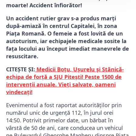
moarte! Accident înfiorător!
Un accident rutier grav s-a produs marți
după-amiază în centrul Capitalei, în zona
Piața Romană. O femeie a fost lovită de un
autoturism, iar echipajele medicale sosite la
fața locului au început imediat manevrele de
resuscitare.
CITEȘTE ȘI:
Medicii Boțu, Ușurelu și Stănică-
echipa de forță a SJU Pitești! Peste 1500 de
intervenții anuale. Vieți salvate, oameni
vindecați!
Evenimentul a fost raportat autorităților prin
numărul unic de urgență 112, în jurul orei
14:50. Potrivit primelor date, un bărbat în
vârstă de 50 de ani, care conducea un vehicul
pe Bulevardul Gheorghe Magheru dinspre Piața