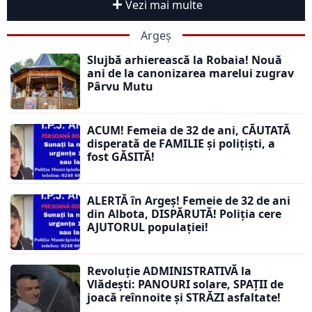
Vezi mai multe
Argeș
Slujbă arhierească la Robaia! Nouă
ani de la canonizarea marelui zugrav
Pârvu Mutu
ACUM! Femeia de 32 de ani, CĂUTATĂ
disperată de FAMILIE și polițiști, a
fost GĂSITĂ!
ALERTĂ în Argeș! Femeie de 32 de ani
din Albota, DISPĂRUTĂ! Poliția cere
AJUTORUL populației!
Revoluție ADMINISTRATIVĂ la
Vlădești: PANOURI solare, SPAȚII de
joacă reînnoite și STRĂZI asfaltate!