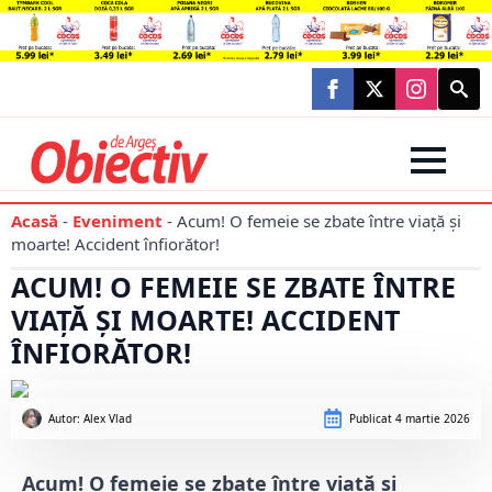
Searc
for:
Acasă
-
Eveniment
-
Acum! O femeie se zbate între viață și
moarte! Accident înfiorător!
ACUM! O FEMEIE SE ZBATE ÎNTRE
VIAȚĂ ȘI MOARTE! ACCIDENT
ÎNFIORĂTOR!
Autor: 
Alex Vlad
Publicat
4 martie 2026
Acum! O femeie se zbate între viață și