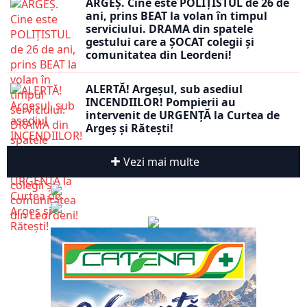
ARGEȘ. Cine este POLIȚISTUL de 26 de
ani, prins BEAT la volan în timpul
serviciului. DRAMA din spatele
gestului care a ȘOCAT colegii și
comunitatea din Leordeni!
ALERTĂ! Argeșul, sub asediul
INCENDIILOR! Pompierii au
intervenit de URGENȚĂ la Curtea de
Argeș și Rătești!
Vezi mai multe