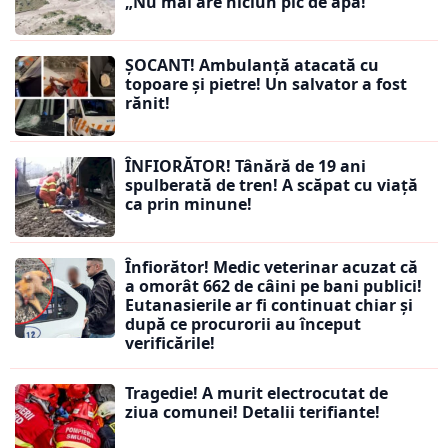
„Nu mai are niciun pic de apă!”
ȘOCANT! Ambulanță atacată cu
topoare și pietre! Un salvator a fost
rănit!
ÎNFIORĂTOR! Tânără de 19 ani
spulberată de tren! A scăpat cu viață
ca prin minune!
Înfiorător! Medic veterinar acuzat că
a omorât 662 de câini pe bani publici!
Eutanasierile ar fi continuat chiar și
după ce procurorii au început
verificările!
Tragedie! A murit electrocutat de
ziua comunei! Detalii terifiante!