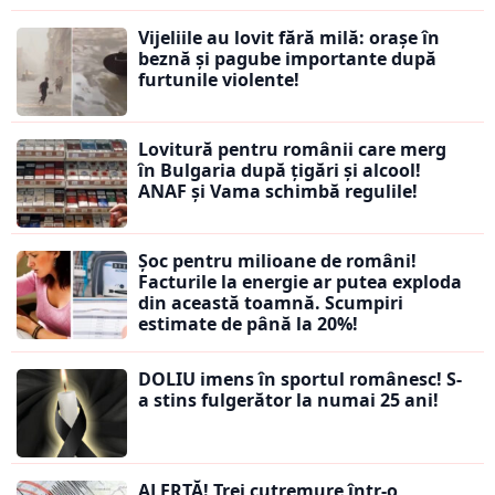
Vijeliile au lovit fără milă: orașe în
beznă și pagube importante după
furtunile violente!
Lovitură pentru românii care merg
în Bulgaria după țigări și alcool!
ANAF și Vama schimbă regulile!
Șoc pentru milioane de români!
Facturile la energie ar putea exploda
din această toamnă. Scumpiri
estimate de până la 20%!
DOLIU imens în sportul românesc! S-
a stins fulgerător la numai 25 ani!
ALERTĂ! Trei cutremure într-o