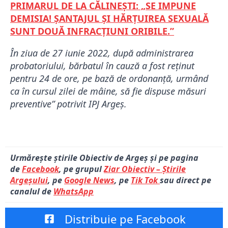
PRIMARUL DE LA CĂLINEȘTI: „SE IMPUNE
DEMISIA! ȘANTAJUL ȘI HĂRȚUIREA SEXUALĂ
SUNT DOUĂ INFRACȚIUNI ORIBILE.”
În ziua de 27 iunie 2022, după administrarea
probatoriului, bărbatul în cauză a fost reținut
pentru 24 de ore, pe bază de ordonanță, urmând
ca în cursul zilei de mâine, să fie dispuse măsuri
preventive” potrivit IPJ Argeș.
Urmărește știrile Obiectiv de Argeș și pe pagina
de
Facebook
, pe grupul
Ziar Obiectiv – Știrile
Argeșului
, pe
Google News
, pe
Tik Tok
sau direct pe
canalul de
WhatsApp
Distribuie pe Facebook