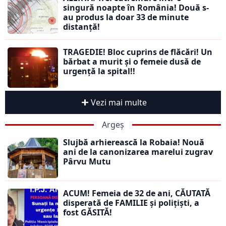
singură noapte în România! Două s-
au produs la doar 33 de minute
distanță!
TRAGEDIE! Bloc cuprins de flăcări! Un
bărbat a murit și o femeie dusă de
urgență la spital!!
Vezi mai multe
Argeș
Slujbă arhierească la Robaia! Nouă
ani de la canonizarea marelui zugrav
Pârvu Mutu
ACUM! Femeia de 32 de ani, CĂUTATĂ
disperată de FAMILIE și polițiști, a
fost GĂSITĂ!