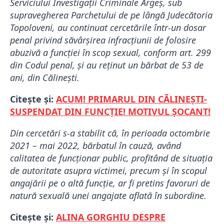
Serviciului Investigații Criminale Argeș, sub
supravegherea Parchetului de pe lângă Judecătoria
Topoloveni, au continuat cercetările într-un dosar
penal privind săvârșirea infracțiunii de folosire
abuzivă a funcției în scop sexual, conform art. 299
din Codul penal, și au reținut un bărbat de 53 de
ani, din Călinești.
Citește și:
ACUM! PRIMARUL DIN CĂLINEȘTI-
SUSPENDAT DIN FUNCȚIE! MOTIVUL ȘOCANT!
Din cercetări s-a stabilit că, în perioada octombrie
2021 – mai 2022, bărbatul în cauză, având
calitatea de funcționar public, profitând de situația
de autoritate asupra victimei, precum și în scopul
angajării pe o altă funcție, ar fi pretins favoruri de
natură sexuală unei angajate aflată în subordine.
Citește și:
ALINA GORGHIU DESPRE