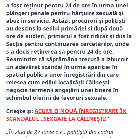
a fost reținut pentru 24 de ore în urma unei
plângeri penale pentru hărțuire sexuală și
abuz în serviciu. Astăzi, procurori și polițiști
au descins la sediul primăriei și după două
ore de audieri, primarul a fost ridicat și dus la
Secție pentru continuarea cercetărilor, unde
s-a decis reținerea sa pentru 24 de ore.
Reamintim că săptămâna trecută a izbucnit
un adevărat scandal în urma apariției în
spațiul public a unor înregistrări din care
reieșea cum edilul localității Călinești
negocia termenii angajării unei tinere în
schimbul oferirii de favoruri sexuale.
Citește și:
ACUM! O NOUĂ ÎNREGISTRARE ÎN
SCANDALUL „SEXGATE LA CĂLINEȘTI!”
„În ziua de 27 iunie a.c., polițiștii din cadrul