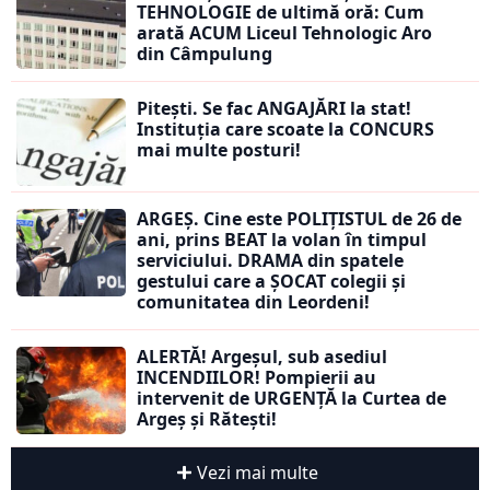
TEHNOLOGIE de ultimă oră: Cum
arată ACUM Liceul Tehnologic Aro
din Câmpulung
Pitești. Se fac ANGAJĂRI la stat!
Instituția care scoate la CONCURS
mai multe posturi!
ARGEȘ. Cine este POLIȚISTUL de 26 de
ani, prins BEAT la volan în timpul
serviciului. DRAMA din spatele
gestului care a ȘOCAT colegii și
comunitatea din Leordeni!
ALERTĂ! Argeșul, sub asediul
INCENDIILOR! Pompierii au
intervenit de URGENȚĂ la Curtea de
Argeș și Rătești!
Vezi mai multe