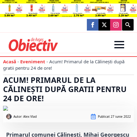
Searc
for:
Acasă
-
Eveniment
-
Acum! Primarul de la Călinești după
gratii pentru 24 de ore!
ACUM! PRIMARUL DE LA
CĂLINEȘTI DUPĂ GRATII PENTRU
24 DE ORE!
Autor: 
Alex Vlad
Publicat
27 iunie 2022
Primarul comunei Călinești, Mihai Georgescu