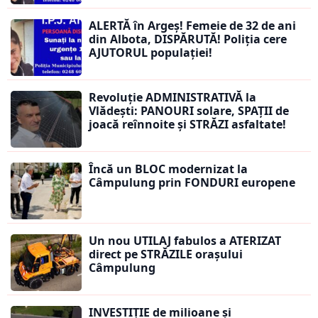
ALERTĂ în Argeș! Femeie de 32 de ani
din Albota, DISPĂRUTĂ! Poliția cere
AJUTORUL populației!
Revoluție ADMINISTRATIVĂ la
Vlădești: PANOURI solare, SPAȚII de
joacă reînnoite și STRĂZI asfaltate!
Încă un BLOC modernizat la
Câmpulung prin FONDURI europene
Un nou UTILAJ fabulos a ATERIZAT
direct pe STRĂZILE orașului
Câmpulung
INVESTIȚIE de milioane și