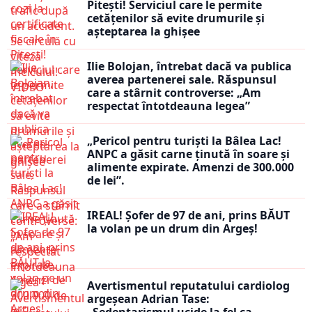
Pitești! Serviciul care le permite
cetățenilor să evite drumurile și
așteptarea la ghișee
Ilie Bolojan, întrebat dacă va publica
averea partenerei sale. Răspunsul
care a stârnit controverse: „Am
respectat întotdeauna legea”
„Pericol pentru turiști la Bâlea Lac!
ANPC a găsit carne ținută în soare și
alimente expirate. Amenzi de 300.000
de lei”.
IREAL! Șofer de 97 de ani, prins BĂUT
la volan pe un drum din Argeș!
Avertismentul reputatului cardiolog
argeșean Adrian Tase: