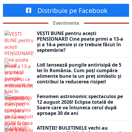
Distribuie pe Facebook
Evenimente
VEȘTI BUNE pentru acești
PENSIONARI! Cine poate primi a 13-a
și a 14-a pensie și ce trebuie făcut în
septembrie?
Lidl lansează pungile antirisipă de 5
lei în România. Cum poți cumpăra
alimente bune la un preț simbolic și
contribui la reducerea risipei!
Fenomen astronomic spectaculos pe
12 august 2026! Eclipsa totală de
Soare care va întuneca cerul după
aproape 30 de ani
ATENȚIE! BULETINELE vechi au