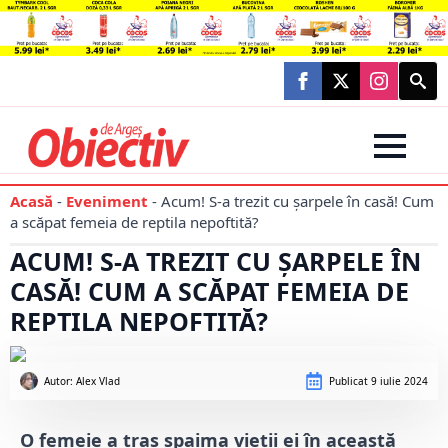
Searc
for:
Acasă
-
Eveniment
-
Acum! S-a trezit cu șarpele în casă! Cum
a scăpat femeia de reptila nepoftită?
ACUM! S-A TREZIT CU ȘARPELE ÎN
CASĂ! CUM A SCĂPAT FEMEIA DE
REPTILA NEPOFTITĂ?
Autor: 
Alex Vlad
Publicat
9 iulie 2024
O femeie a tras spaima vieții ei în această