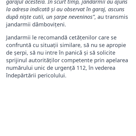
garajul acesteia. În scurt timp, jandarmii au ajuns
la adresa indicată și au observat în garaj, ascuns
dupǎ niște cutii, un șarpe neveninos”
, au transmis
jandarmii dâmbovițeni.
Jandarmii le recomandă cetățenilor care se
confruntă cu situații similare, să nu se apropie
de șerpi, să nu intre în panicǎ și să solicite
sprijinul autorităților competente prin apelarea
numărului unic de urgență 112, în vederea
îndepărtării pericolului.