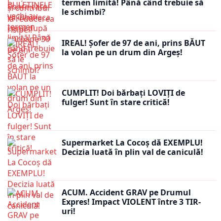
termen limită! Până când trebuie să
le schimbi?
IREAL! Șofer de 97 de ani, prins BĂUT
la volan pe un drum din Argeș!
CUMPLIT! Doi bărbați LOVIȚI de
fulger! Sunt în stare critică!
Supermarket La Cocoș dă EXEMPLU!
Decizia luată în plin val de caniculă!
ACUM. Accident GRAV pe Drumul
Expres! Impact VIOLENT între 3 TIR-
uri!