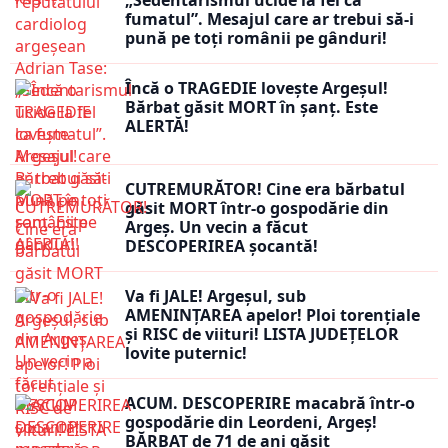
„Sedentarismul ucide la fel ca
fumatul”. Mesajul care ar trebui să-i
pună pe toți românii pe gânduri!
Încă o TRAGEDIE lovește Argeșul!
Bărbat găsit MORT în șanț. Este
ALERTĂ!
CUTREMURĂTOR! Cine era bărbatul
găsit MORT într-o gospodărie din
Argeș. Un vecin a făcut
DESCOPERIREA șocantă!
Va fi JALE! Argeșul, sub
AMENINȚAREA apelor! Ploi torențiale
și RISC de viituri! LISTA JUDEȚELOR
lovite puternic!
ACUM. DESCOPERIRE macabră într-o
gospodărie din Leordeni, Argeș!
BĂRBAT de 71 de ani găsit