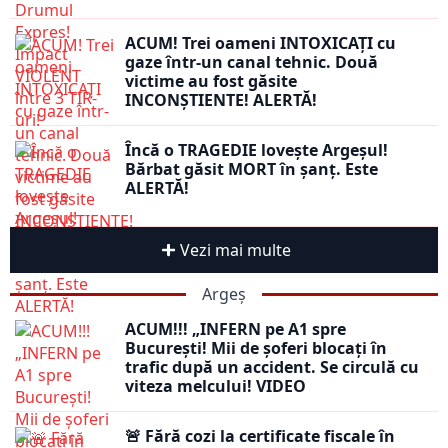
ACUM! Trei oameni INTOXICAȚI cu
gaze într-un canal tehnic. Două
victime au fost găsite
INCONȘTIENTE! ALERTĂ!
Încă o TRAGEDIE lovește Argeșul!
Bărbat găsit MORT în șanț. Este
ALERTĂ!
Vezi mai multe
Argeș
ACUM!!! „INFERN pe A1 spre
București! Mii de șoferi blocați în
trafic după un accident. Se circulă cu
viteza melcului! VIDEO
🚨 Fără cozi la certificate fiscale în