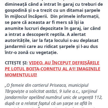
dimineață când a intrat în garaj cu treburi de
gospodină și s-a trezit cu un ditamai șarpele
în mijlocul încăperii.
Din primele informații,
se pare că aceasta ar fi mers să își ia
anumite lucruri depozitate în garaj, iar când
a intrat a descoperit reptila. A alertat
autoritățile, iar la fața locului s-au deplasat
jandarmii care au ridicat șarpele și l-au dus
într-o zonă cu vegetație.
CITEȘTE ȘI:
VIDEO. AU ÎNCEPUT DEFRIȘĂRILE
PE LOTUL BOIȚA-CORNETU AL A1! IMAGINILE
MOMENTULUI!
„O femeie din cartierul Priseaca, municipiul
Târgovişte a solicitat astăzi, 9 iulie a.c., sprijinul
jandarmilor apelând numărul unic de urgență 112,
după ce a relatat faptul că un șarpe se află în