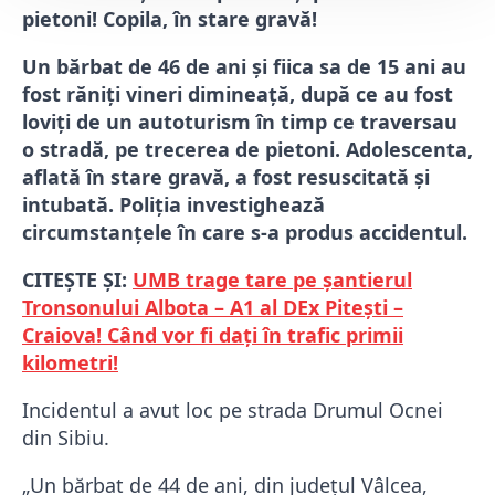
pietoni! Copila, în stare gravă!
Un bărbat de 46 de ani și fiica sa de 15 ani au
fost răniți vineri dimineață, după ce au fost
loviți de un autoturism în timp ce traversau
o stradă, pe trecerea de pietoni. Adolescenta,
aflată în stare gravă, a fost resuscitată și
intubată. Poliția investighează
circumstanțele în care s-a produs accidentul.
CITEȘTE ȘI:
UMB trage tare pe șantierul
Tronsonului Albota – A1 al DEx Pitești –
Craiova! Când vor fi dați în trafic primii
kilometri!
Incidentul a avut loc pe strada Drumul Ocnei
din Sibiu.
„Un bărbat de 44 de ani, din județul Vâlcea,