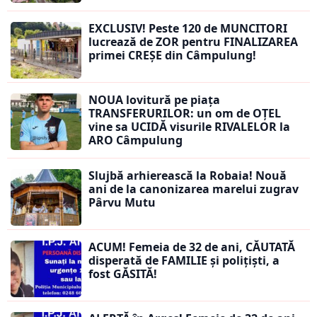
EXCLUSIV! Peste 120 de MUNCITORI
lucrează de ZOR pentru FINALIZAREA
primei CREȘE din Câmpulung!
NOUA lovitură pe piața
TRANSFERURILOR: un om de OȚEL
vine sa UCIDĂ visurile RIVALELOR la
ARO Câmpulung
Slujbă arhierească la Robaia! Nouă
ani de la canonizarea marelui zugrav
Pârvu Mutu
ACUM! Femeia de 32 de ani, CĂUTATĂ
disperată de FAMILIE și polițiști, a
fost GĂSITĂ!