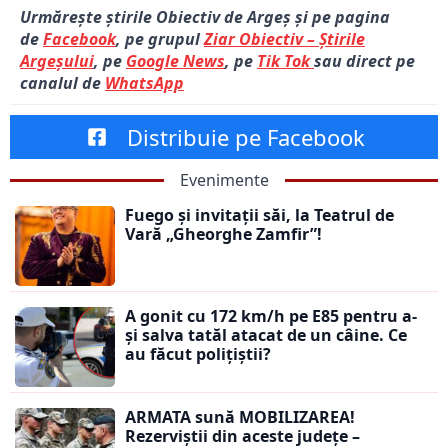
Urmărește știrile Obiectiv de Argeș și pe pagina
de
Facebook
, pe grupul
Ziar Obiectiv – Știrile
Argeșului
, pe
Google News
, pe
Tik Tok
sau direct pe
canalul de
WhatsApp
Distribuie pe Facebook
Evenimente
Fuego și invitații săi, la Teatrul de
Vară „Gheorghe Zamfir”!
A gonit cu 172 km/h pe E85 pentru a-
și salva tatăl atacat de un câine. Ce
au făcut polițiștii?
ARMATA sună MOBILIZAREA!
Rezerviștii din aceste județe –