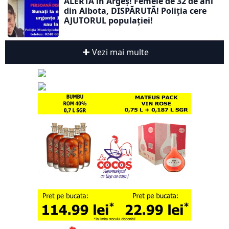
ALERTĂ în Argeș! Femeie de 32 de ani
din Albota, DISPĂRUTĂ! Poliția cere
AJUTORUL populației!
Vezi mai multe