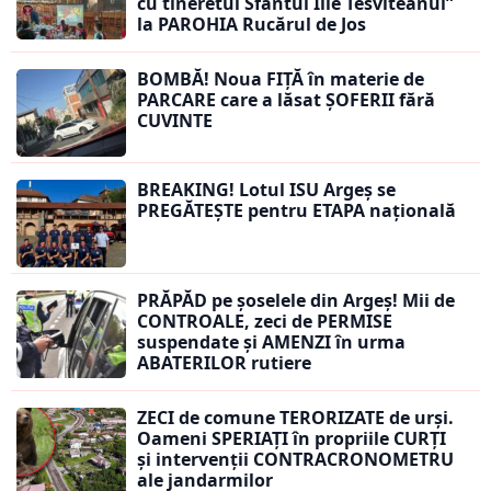
cu tineretul Sfântul Ilie Tesviteanul”
la PAROHIA Rucărul de Jos
BOMBĂ! Noua FIȚĂ în materie de
PARCARE care a lăsat ȘOFERII fără
CUVINTE
BREAKING! Lotul ISU Argeș se
PREGĂTEȘTE pentru ETAPA națională
PRĂPĂD pe șoselele din Argeș! Mii de
CONTROALE, zeci de PERMISE
suspendate și AMENZI în urma
ABATERILOR rutiere
ZECI de comune TERORIZATE de urși.
Oameni SPERIAȚI în propriile CURȚI
și intervenții CONTRACRONOMETRU
ale jandarmilor