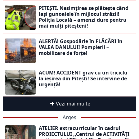
PITEȘTI. Nesimțirea se plătește când
lași gunoaiele în mijlocul străzii!
Poliția Locală – amenzi dure pentru
mai mulți piteșteni!
ALERTĂ! Gospodărie în FLĂCĂRI în
VALEA DANULUI! Pompierii –
mobilizare de forțe!
ACUM! ACCIDENT grav cu un triciclu
la ieșirea din Pitești! Se intervine de
urgență!
Vezi mai multe
Argeș
ATELIER extracurricular în cadrul
PROIECTULUI ,,Centrul de ACTIVITĂȚI