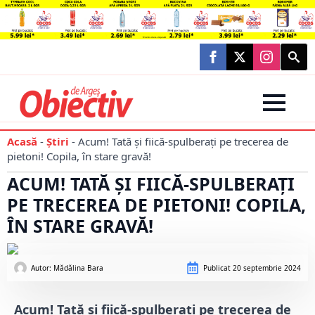
Searc
for:
Acasă
-
Știri
-
Acum! Tată și fiică-spulberați pe trecerea de
pietoni! Copila, în stare gravă!
ACUM! TATĂ ȘI FIICĂ-SPULBERAȚI
PE TRECEREA DE PIETONI! COPILA,
ÎN STARE GRAVĂ!
Autor: 
Mădălina Bara
Publicat
20 septembrie 2024
Acum! Tată și fiică-spulberați pe trecerea de