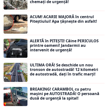
chemați de urgență!
ACUM! ACARIE MAJORĂ în centrul
Piteștiului! Apa țâșnește din asfalt!
ALERTĂ în PITEȘTI! Câine PERICULOS
printre oameni! Jandarmii au
intervenit de urgență!
ULTIMA ORĂ! Se deschide un nou
tronson de autostradă! 12 kilometri
de autostradă, dați în trafic marți!
BREAKING! CARAMBOL cu patru
mașini pe AUTOSTRADĂ! O persoană
dusă de urgență la spital!