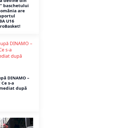
na devine din
” baschetului
România are
uportul
IBA U16
roBasket!
upă DINAMO –
Ce s-a
imediat după