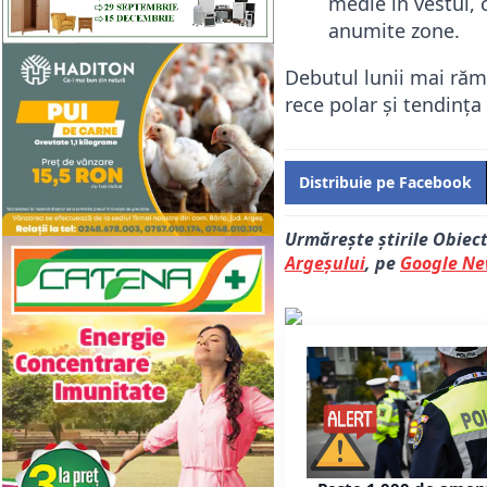
medie în vestul, c
anumite zone.
Debutul lunii mai răm
rece polar și tendința
Distribuie pe Facebook
Urmărește știrile Obiec
Argeșului
, pe
Google N