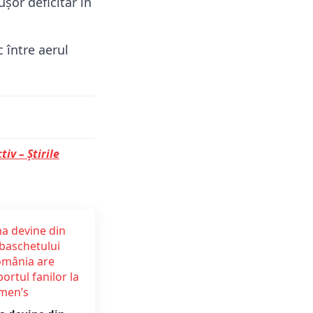
ușor deficitar în
 între aerul
tiv – Știrile