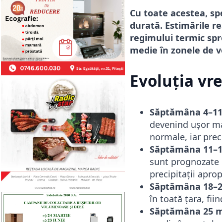
Cu toate acestea, spe
durată. Estimările r
regimului termic spre
medie în zonele de ve
Evoluția vre
Săptămâna 4–11
devenind ușor mai
normale, iar precip
Săptămâna 11–1
sunt prognozate p
precipitații apro
Săptămâna 18–2
în toată țara, fi
Săptămâna 25 ma