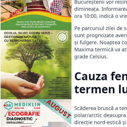
Bucureștenii vor resi
dimineața. Informarea
ora 10:00, indică o vr
Pe parcursul zilei de 
sunt prognozate averse
și fulgere. Noaptea co
Maxima termică va ati
grade Celsius.
Cauza fe
termen l
Scăderea bruscă a te
polar/arctic deasupra 
direcție nord-estică ș