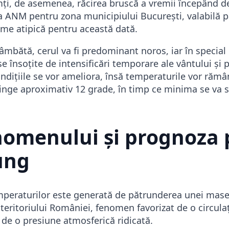
mți, de asemenea, răcirea bruscă a vremii începând 
 ANM pentru zona municipiului București, valabilă 
eme atipică pentru această dată.
sâmbătă, cerul va fi predominant noros, iar în specia
 însoțite de intensificări temporare ale vântului și 
ndițiile se vor ameliora, însă temperaturile vor rămâ
nge aproximativ 12 grade, în timp ce minima se va sit
nomenului și prognoza 
ung
mperaturilor este generată de pătrunderea unei mase
teritoriului României, fenomen favorizat de o circulaț
i de o presiune atmosferică ridicată.