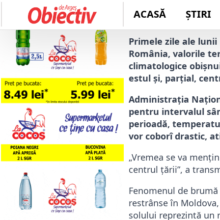
Autor: 
redactie
Primele zile ale luni
România, valorile te
climatologice obișnu
estul și, parțial, centr
Administrația Națion
pentru intervalul sâm
perioadă, temperatur
vor coborî drastic, a
„Vremea se va menține
centrul țării”, a tra
Fenomenul de brumă se
restrânse în Moldova,
solului reprezintă un r