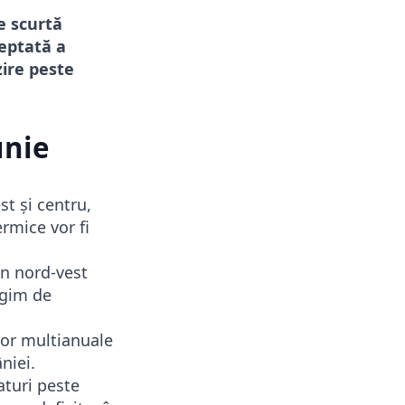
de scurtă
reptată a
zire peste
unie
st și centru,
ermice vor fi
În nord-vest
egim de
ilor multianuale
niei.
aturi peste