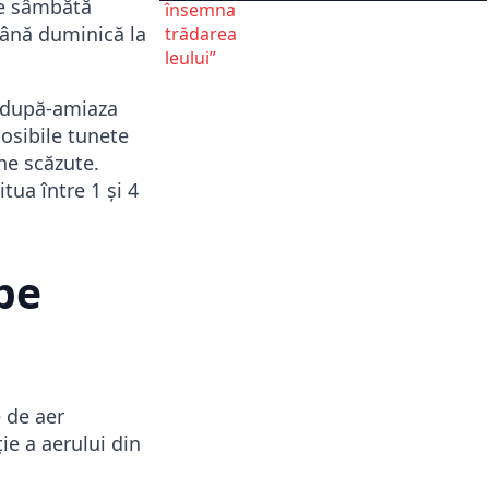
de sâmbătă
până duminică la
l după-amiaza
posibile tunete
ne scăzute.
ua între 1 și 4
pe
 de aer
ie a aerului din