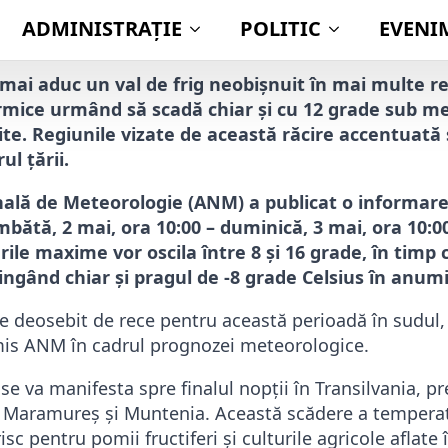
P
i mai aduc un val de frig neobișnuit în mai multe r
rmice urmând să scadă chiar și cu 12 grade sub me
ite. Regiunile vizate de această răcire accentuată 
ul țării.
ală de Meteorologie (ANM) a publicat o informare
bătă, 2 mai, ora 10:00 – duminică, 3 mai, ora 10:0
ile maxime vor oscila între 8 și 16 grade, în timp
tingând chiar și pragul de -8 grade Celsius în anum
 deosebit de rece pentru această perioadă în sudul, e
nsmis ANM în cadrul prognozei meteorologice.
 va manifesta spre finalul nopții în Transilvania, pr
 Maramureș și Muntenia. Această scădere a temperatu
isc pentru pomii fructiferi și culturile agricole aflate