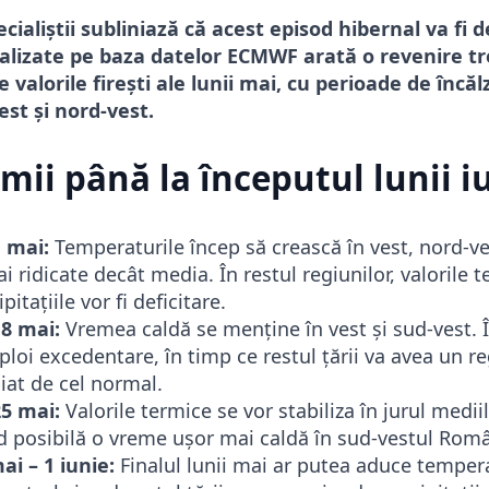
cialiștii subliniază că acest episod hibernal va fi 
ealizate pe baza datelor ECMWF arată o revenire t
 valorile firești ale lunii mai, cu perioade de încăl
st și nord-vest.
mii până la începutul lunii i
 mai:
Temperaturile încep să crească în vest, nord-ve
 ridicate decât media. În restul regiunilor, valorile t
itațiile vor fi deficitare.
8 mai:
Vremea caldă se menține în vest și sud-vest. 
loi excedentare, în timp ce restul țării va avea un r
piat de cel normal.
5 mai:
Valorile termice se vor stabiliza în jurul medi
ind posibilă o vreme ușor mai caldă în sud-vestul Româ
i – 1 iunie:
Finalul lunii mai ar putea aduce temper