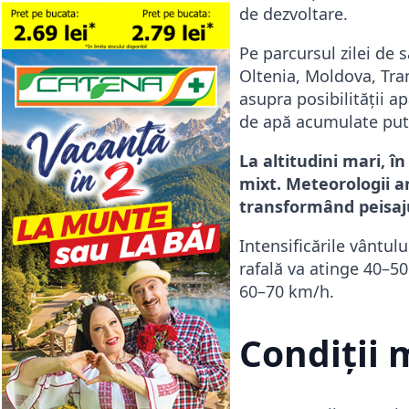
de dezvoltare.
Pe parcursul zilei de
Oltenia, Moldova, Tran
asupra posibilității ap
de apă acumulate put
La altitudini mari, în
mixt. Meteorologii a
transformând peisaju
Intensificările vântului
rafală va atinge 40–50
60–70 km/h.
Condiții 