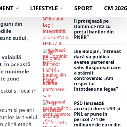
bomba în scandalul
ublicat
2 mai 2026
Legii integrității:
acuză PNL și USR că
îl protejează pe
egiuni din
Dominic Fritz cu
diile
prețul banilor din
PNRR”
sunt sudul,
Ilie Bolojan, întrebat
dacă va publica
 valabilă
averea partenerei
0. În această
sale. Răspunsul care
 ce minimele
a stârnit
ite zone.
controverse: „Am
respectat
întotdeauna legea”
stul și local în
PSD lansează
acuzații dure: USR și
ecum și pe arii
PNL ar pune în
rilor la nivelul
pericol 771 de
 în plină etapă
milioane de euro din