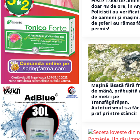
Peste 1.000 de amenz
doar 48 de ore, în Ar
Polițiștii au verifica
de oameni și mașini.
de șoferi au rămas f
permis!
Mașină lăsată fără f
de mână, prăbușită 
de metri pe
Transfăgărășan.
Autoturismul s-a făc
praf printre stânci!