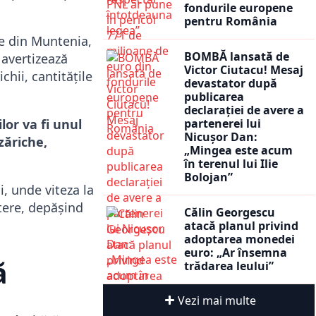
fondurile europene
pentru România
ne din Muntenia,
BOMBĂ lansată de
 avertizează
Victor Ciutacu! Mesaj
chii, cantitățile
devastator după
publicarea
declarației de avere a
lor va fi unul
partenerei lui
Nicușor Dan:
zăriche,
„Mingea este acum
în terenul lui Ilie
Bolojan”
ui, unde viteza la
utere, depășind
Călin Georgescu
atacă planul privind
adoptarea monedei
euro: „Ar însemna
ă
trădarea leului”
Vezi mai multe