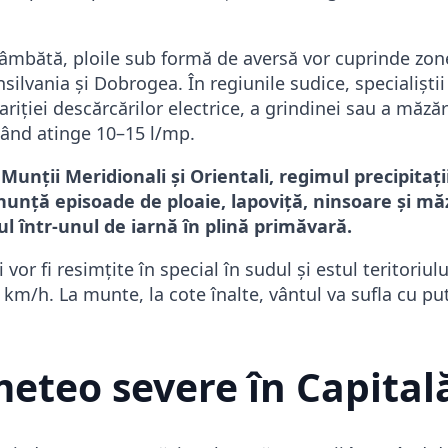
 sâmbătă, ploile sub formă de aversă vor cuprinde zo
silvania și Dobrogea. În regiunile sudice, specialiștii
ariției descărcărilor electrice, a grindinei sau a măzări
ând atinge 10–15 l/mp.
 Munții Meridionali și Orientali, regimul precipitații
nunță episoade de ploaie, lapoviță, ninsoare și mă
l într-unul de iarnă în plină primăvară.
 vor fi resimțite în special în sudul și estul teritoriul
 km/h. La munte, la cote înalte, vântul va sufla cu p
meteo severe în Capital