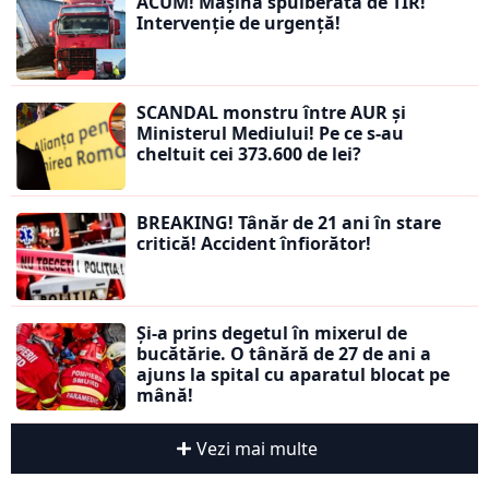
ACUM! Mașină spulberată de TIR!
Intervenție de urgență!
SCANDAL monstru între AUR și
Ministerul Mediului! Pe ce s-au
cheltuit cei 373.600 de lei?
BREAKING! Tânăr de 21 ani în stare
critică! Accident înfiorător!
Și-a prins degetul în mixerul de
bucătărie. O tânără de 27 de ani a
ajuns la spital cu aparatul blocat pe
mână!
Vezi mai multe