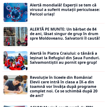
Alertă mondială! Experții se tem că
virusul a suferit mutații periculoase:
Pericol uriaș!
ALERTĂ PE MUNTE: Un bărbat de 84
de ani, lăsat singur de grup în drum
spre Moldoveanu. Salvatorii îl caută!
Alertă în Piatra Craiului: o tânără a
leșinat la Refugiul din Șaua Funduri.
Salvamontiștii au pornit spre grup!
Revoluție în liceele din România!
Elevii care intră în clasa a IX-a din
toamnă vor învăța după programe
complet noi. Ce se schimbă după 20
de ani?