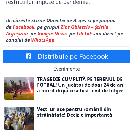
restricțiilor impuse de pandemie.
Urmărește știrile Obiectiv de Argeș și pe pagina
de
Facebook
, pe grupul
Ziar Obiectiv – Știrile
Argeșului
, pe
Google News
, pe
Tik Tok
sau direct pe
canalul de
WhatsApp
Distribuie pe Facebook
Evenimente
TRAGEDIE CUMPLITĂ PE TERENUL DE
FOTBAL! Un jucător de doar 24 de ani
a murit după ce a fost lovit de fulger!
Vești uriașe pentru românii din
străinătate! Decizie importantă!