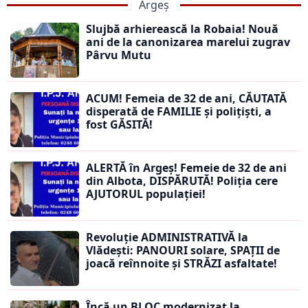
Argeș
Slujbă arhierească la Robaia! Nouă
ani de la canonizarea marelui zugrav
Pârvu Mutu
ACUM! Femeia de 32 de ani, CĂUTATĂ
disperată de FAMILIE și polițiști, a
fost GĂSITĂ!
ALERTĂ în Argeș! Femeie de 32 de ani
din Albota, DISPĂRUTĂ! Poliția cere
AJUTORUL populației!
Revoluție ADMINISTRATIVĂ la
Vlădești: PANOURI solare, SPAȚII de
joacă reînnoite și STRĂZI asfaltate!
Încă un BLOC modernizat la