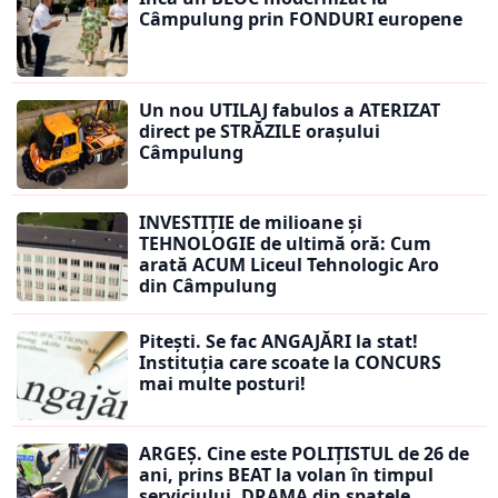
Câmpulung prin FONDURI europene
Un nou UTILAJ fabulos a ATERIZAT
direct pe STRĂZILE orașului
Câmpulung
INVESTIȚIE de milioane și
TEHNOLOGIE de ultimă oră: Cum
arată ACUM Liceul Tehnologic Aro
din Câmpulung
Pitești. Se fac ANGAJĂRI la stat!
Instituția care scoate la CONCURS
mai multe posturi!
ARGEȘ. Cine este POLIȚISTUL de 26 de
ani, prins BEAT la volan în timpul
serviciului. DRAMA din spatele