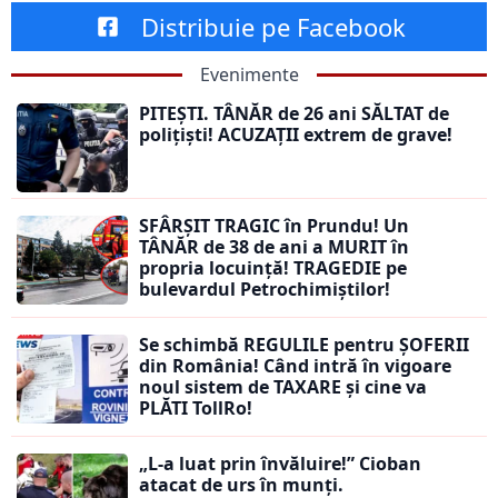
Distribuie pe Facebook
Evenimente
PITEȘTI. TÂNĂR de 26 ani SĂLTAT de
polițiști! ACUZAȚII extrem de grave!
SFÂRȘIT TRAGIC în Prundu! Un
TÂNĂR de 38 de ani a MURIT în
propria locuință! TRAGEDIE pe
bulevardul Petrochimiștilor!
Se schimbă REGULILE pentru ȘOFERII
din România! Când intră în vigoare
noul sistem de TAXARE și cine va
PLĂTI TollRo!
„L-a luat prin învăluire!” Cioban
atacat de urs în munți.