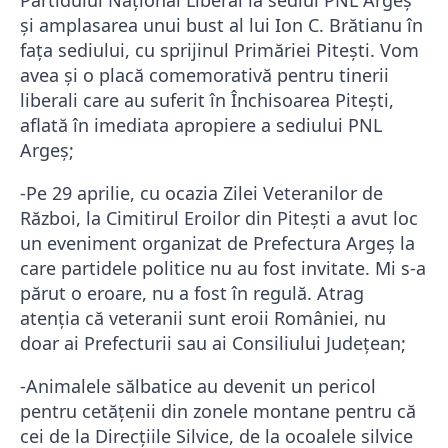
Partidului Național Liberal la sediul PNL Argeș
și amplasarea unui bust al lui Ion C. Brătianu în
fața sediului, cu sprijinul Primăriei Pitești. Vom
avea și o placă comemorativă pentru tinerii
liberali care au suferit în Închisoarea Pitești,
aflată în imediata apropiere a sediului PNL
Argeș;
-Pe 29 aprilie, cu ocazia Zilei Veteranilor de
Război, la Cimitirul Eroilor din Pitești a avut loc
un eveniment organizat de Prefectura Argeș la
care partidele politice nu au fost invitate. Mi s-a
părut o eroare, nu a fost în regulă. Atrag
atenția că veteranii sunt eroii României, nu
doar ai Prefecturii sau ai Consiliului Județean;
-Animalele sălbatice au devenit un pericol
pentru cetățenii din zonele montane pentru că
cei de la Direcțiile Silvice, de la ocoalele silvice