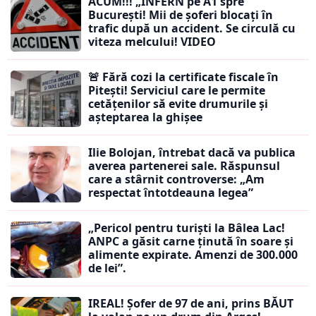
ACUM!!! „INFERN pe A1 spre
București! Mii de șoferi blocați în
trafic după un accident. Se circulă cu
viteza melcului! VIDEO
🚨 Fără cozi la certificate fiscale în
Pitești! Serviciul care le permite
cetățenilor să evite drumurile și
așteptarea la ghișee
Ilie Bolojan, întrebat dacă va publica
averea partenerei sale. Răspunsul
care a stârnit controverse: „Am
respectat întotdeauna legea”
„Pericol pentru turiști la Bâlea Lac!
ANPC a găsit carne ținută în soare și
alimente expirate. Amenzi de 300.000
de lei”.
IREAL! Șofer de 97 de ani, prins BĂUT