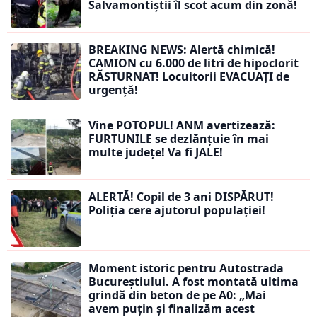
Salvamontiștii îl scot acum din zonă!
BREAKING NEWS: Alertă chimică!
CAMION cu 6.000 de litri de hipoclorit
RĂSTURNAT! Locuitorii EVACUAȚI de
urgență!
Vine POTOPUL! ANM avertizează:
FURTUNILE se dezlănțuie în mai
multe județe! Va fi JALE!
ALERTĂ! Copil de 3 ani DISPĂRUT!
Poliția cere ajutorul populației!
Moment istoric pentru Autostrada
Bucureștiului. A fost montată ultima
grindă din beton de pe A0: „Mai
avem puțin și finalizăm acest