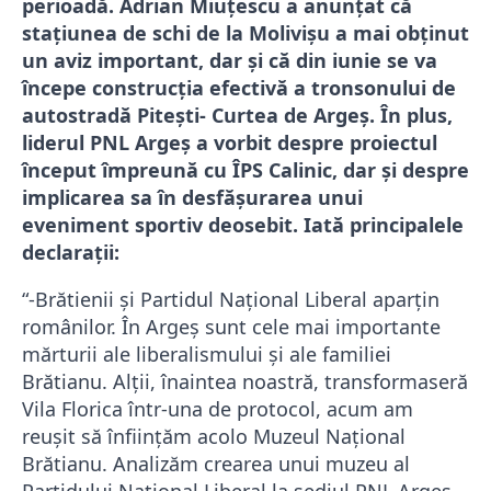
perioadă. Adrian Miuțescu a anunțat că
stațiunea de schi de la Molivișu a mai obținut
un aviz important, dar și că din iunie se va
începe construcția efectivă a tronsonului de
autostradă Pitești- Curtea de Argeș. În plus,
liderul PNL Argeș a vorbit despre proiectul
început împreună cu ÎPS Calinic, dar și despre
implicarea sa în desfășurarea unui
eveniment sportiv deosebit. Iată principalele
declarații:
“-Brătienii și Partidul Național Liberal aparțin
românilor. În Argeș sunt cele mai importante
mărturii ale liberalismului și ale familiei
Brătianu. Alții, înaintea noastră, transformaseră
Vila Florica într-una de protocol, acum am
reușit să înființăm acolo Muzeul Național
Brătianu. Analizăm crearea unui muzeu al