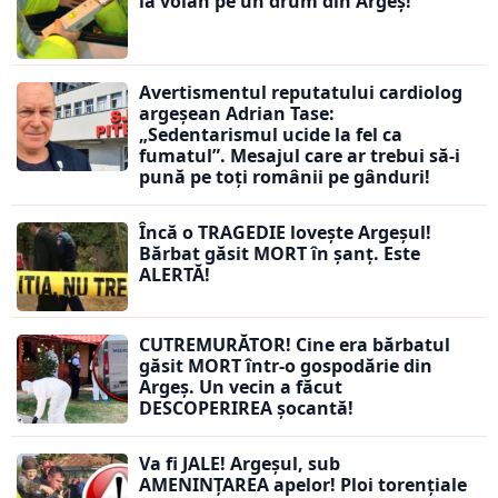
la volan pe un drum din Argeș!
Avertismentul reputatului cardiolog
argeșean Adrian Tase:
„Sedentarismul ucide la fel ca
fumatul”. Mesajul care ar trebui să-i
pună pe toți românii pe gânduri!
Încă o TRAGEDIE lovește Argeșul!
Bărbat găsit MORT în șanț. Este
ALERTĂ!
CUTREMURĂTOR! Cine era bărbatul
găsit MORT într-o gospodărie din
Argeș. Un vecin a făcut
DESCOPERIREA șocantă!
Va fi JALE! Argeșul, sub
AMENINȚAREA apelor! Ploi torențiale