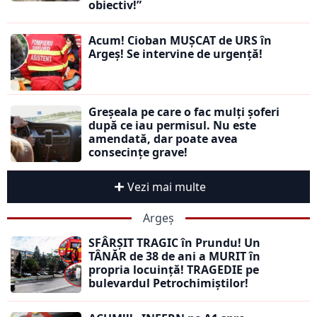
obiectiv!”
Acum! Cioban MUȘCAT de URS în
Argeș! Se intervine de urgență!
Greșeala pe care o fac mulți șoferi
după ce iau permisul. Nu este
amendată, dar poate avea
consecințe grave!
Vezi mai multe
Argeș
SFÂRȘIT TRAGIC în Prundu! Un
TÂNĂR de 38 de ani a MURIT în
propria locuință! TRAGEDIE pe
bulevardul Petrochimiștilor!