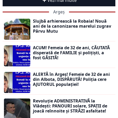
Vezi mai multe
Argeș
Slujbă arhierească la Robaia! Nouă
ani de la canonizarea marelui zugrav
Pârvu Mutu
ACUM! Femeia de 32 de ani, CĂUTATĂ
disperată de FAMILIE și polițiști, a
fost GĂSITĂ!
ALERTĂ în Argeș! Femeie de 32 de ani
din Albota, DISPĂRUTĂ! Poliția cere
AJUTORUL populației!
Revoluție ADMINISTRATIVĂ la
Vlădești: PANOURI solare, SPAȚII de
joacă reînnoite și STRĂZI asfaltate!