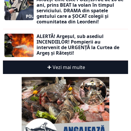
ani, prins BEAT la volan în timpul
serviciului. DRAMA din spatele
gestului care a ȘOCAT colegii și
comunitatea din Leordeni!
ALERTĂ! Argeșul, sub asediul
INCENDIILOR! Pompierii au
intervenit de URGENȚĂ la Curtea de
Argeș și Rătești!
Vezi mai multe