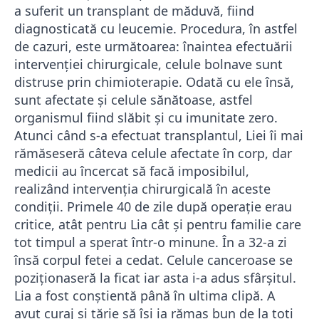
a suferit un transplant de măduvă, fiind
diagnosticată cu leucemie. Procedura, în astfel
de cazuri, este următoarea: înaintea efectuării
intervenției chirurgicale, celule bolnave sunt
distruse prin chimioterapie. Odată cu ele însă,
sunt afectate și celule sănătoase, astfel
organismul fiind slăbit și cu imunitate zero.
Atunci când s-a efectuat transplantul, Liei îi mai
rămăseseră câteva celule afectate în corp, dar
medicii au încercat să facă imposibilul,
realizând intervenția chirurgicală în aceste
condiții. Primele 40 de zile după operație erau
critice, atât pentru Lia cât și pentru familie care
tot timpul a sperat într-o minune. În a 32-a zi
însă corpul fetei a cedat. Celule canceroase se
poziționaseră la ficat iar asta i-a adus sfârșitul.
Lia a fost conștientă până în ultima clipă. A
avut curaj și tărie să își ia rămas bun de la toți