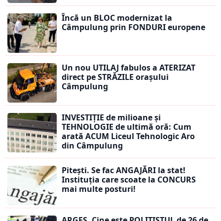
Încă un BLOC modernizat la
Câmpulung prin FONDURI europene
Un nou UTILAJ fabulos a ATERIZAT
direct pe STRĂZILE orașului
Câmpulung
INVESTIȚIE de milioane și
TEHNOLOGIE de ultimă oră: Cum
arată ACUM Liceul Tehnologic Aro
din Câmpulung
Pitești. Se fac ANGAJĂRI la stat!
Instituția care scoate la CONCURS
mai multe posturi!
ARGEȘ. Cine este POLIȚISTUL de 26 de