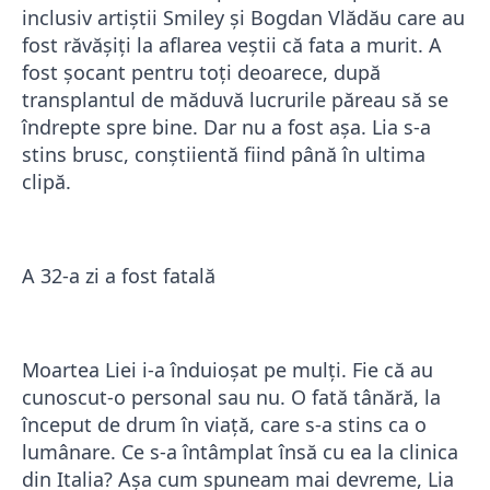
inclusiv artiștii Smiley și Bogdan Vlădău care au
fost răvășiți la aflarea veștii că fata a murit. A
fost șocant pentru toți deoarece, după
transplantul de măduvă lucrurile păreau să se
îndrepte spre bine. Dar nu a fost așa. Lia s-a
stins brusc, conștiientă fiind până în ultima
clipă.
A 32-a zi a fost fatală
Moartea Liei i-a înduioșat pe mulți. Fie că au
cunoscut-o personal sau nu. O fată tânără, la
început de drum în viață, care s-a stins ca o
lumânare. Ce s-a întâmplat însă cu ea la clinica
din Italia? Așa cum spuneam mai devreme, Lia