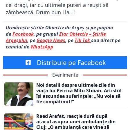
cei dragi, iar cu ultimele puteri a reușit să
zâmbească. Drum bun Lia…!
Urmărește știrile Obiectiv de Argeș și pe pagina
de
Facebook
, pe grupul
Ziar Obiectiv – Știrile
Argeșului
, pe
Google News
, pe
Tik Tok
sau direct pe
canalul de
WhatsApp
Distribuie pe Facebook
Evenimente
Noi detalii despre ultimele zile din
viața lui Petrică Mîțu Stoian. Artistul
își ascundea suferințele: „Nu voia să
fie compătimit!”
Raed Arafat, reacție dură după
atacul asupra unei ambulanțe din
Cluj: „O ambulanță care vine să