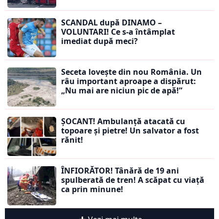
SCANDAL după DINAMO –
VOLUNTARI! Ce s-a întâmplat
imediat după meci?
Seceta lovește din nou România. Un
râu important aproape a dispărut:
„Nu mai are niciun pic de apă!”
ȘOCANT! Ambulanță atacată cu
topoare și pietre! Un salvator a fost
rănit!
ÎNFIORĂTOR! Tânără de 19 ani
spulberată de tren! A scăpat cu viață
ca prin minune!