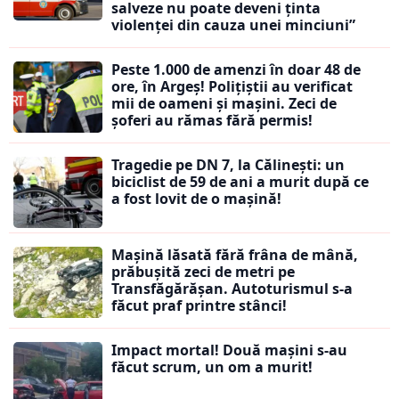
salveze nu poate deveni ținta
violenței din cauza unei minciuni”
Peste 1.000 de amenzi în doar 48 de
ore, în Argeș! Polițiștii au verificat
mii de oameni și mașini. Zeci de
șoferi au rămas fără permis!
Tragedie pe DN 7, la Călinești: un
biciclist de 59 de ani a murit după ce
a fost lovit de o mașină!
Mașină lăsată fără frâna de mână,
prăbușită zeci de metri pe
Transfăgărășan. Autoturismul s-a
făcut praf printre stânci!
Impact mortal! Două mașini s-au
făcut scrum, un om a murit!