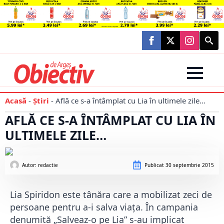
Searc
for:
Acasă
-
Știri
-
Află ce s-a întâmplat cu Lia în ultimele zile…
AFLĂ CE S-A ÎNTÂMPLAT CU LIA ÎN
ULTIMELE ZILE…
Autor: 
redactie
Publicat
30 septembrie 2015
Lia Spiridon este tânăra care a mobilizat zeci de
persoane pentru a-i salva viața. În campania
denumită „Salveaz-o pe Lia” s-au implicat