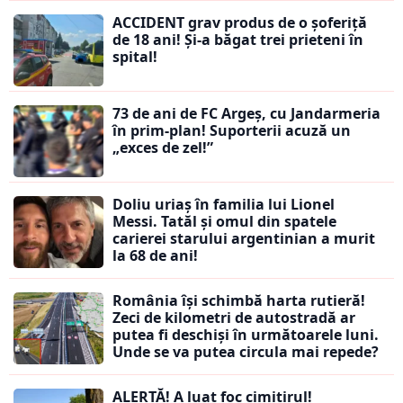
ACCIDENT grav produs de o șoferiță
de 18 ani! Și-a băgat trei prieteni în
spital!
73 de ani de FC Argeș, cu Jandarmeria
în prim-plan! Suporterii acuză un
„exces de zel!”
Doliu uriaș în familia lui Lionel
Messi. Tatăl și omul din spatele
carierei starului argentinian a murit
la 68 de ani!
România își schimbă harta rutieră!
Zeci de kilometri de autostradă ar
putea fi deschiși în următoarele luni.
Unde se va putea circula mai repede?
ALERTĂ! A luat foc cimitirul!