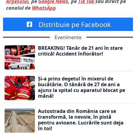
Argeșului
, pe
Google News
, pe
Tik Tok
sau direct pe
canalul de
WhatsApp
Distribuie pe Facebook
Evenimente
BREAKING! Tânăr de 21 ani în stare
critică! Accident înfiorător!
Și-a prins degetul în mixerul de
bucătărie. O tânără de 27 de ani a
ajuns la spital cu aparatul blocat pe
mână!
Autostrada din România care se
transformă, la nevoie, în pistă
pentru avioane. Lucrările sunt deja
în toi!