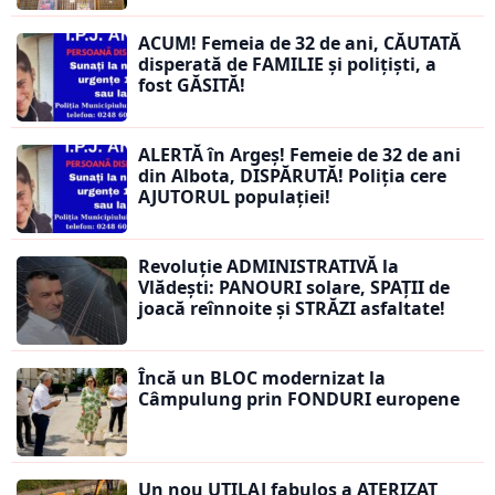
ACUM! Femeia de 32 de ani, CĂUTATĂ
disperată de FAMILIE și polițiști, a
fost GĂSITĂ!
ALERTĂ în Argeș! Femeie de 32 de ani
din Albota, DISPĂRUTĂ! Poliția cere
AJUTORUL populației!
Revoluție ADMINISTRATIVĂ la
Vlădești: PANOURI solare, SPAȚII de
joacă reînnoite și STRĂZI asfaltate!
Încă un BLOC modernizat la
Câmpulung prin FONDURI europene
Un nou UTILAJ fabulos a ATERIZAT