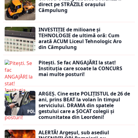
direct pe STRĂZILE orașului
Câmpulung
INVESTIȚIE de milioane și
TEHNOLOGIE de ultimă oră: Cum
arată ACUM Liceul Tehnologic Aro
din Câmpulung
Pitești. Se fac ANGAJĂRI la stat!
Instituția care scoate la CONCURS
mai multe posturi!
ARGEȘ. Cine este POLIȚISTUL de 26 de
ani, prins BEAT la volan în timpul
serviciului. DRAMA din spatele
gestului care a ȘOCAT colegii și
comunitatea din Leordeni!
ALERTĂ! Argeșul, sub asediul