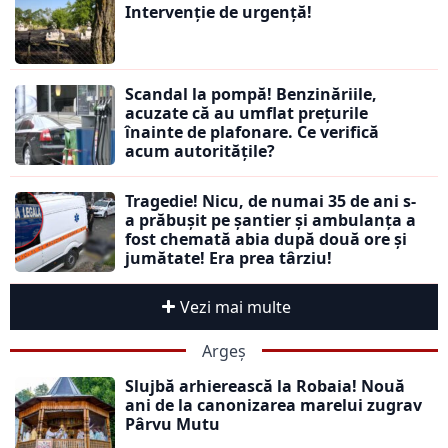
Intervenție de urgență!
Scandal la pompă! Benzinăriile,
acuzate că au umflat prețurile
înainte de plafonare. Ce verifică
acum autoritățile?
Tragedie! Nicu, de numai 35 de ani s-
a prăbușit pe șantier și ambulanța a
fost chemată abia după două ore și
jumătate! Era prea târziu!
Vezi mai multe
Argeș
Slujbă arhierească la Robaia! Nouă
ani de la canonizarea marelui zugrav
Pârvu Mutu