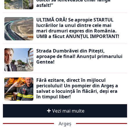
asfalt!”
ULTIMĂ ORĂ! Se apropie STARTUL
lucrărilor la unul dintre cele mai
mari drumuri expres din România.
UMB a făcut ANUNȚUL IMPORTANT!
Strada Dumbrăvei din Pitești,
aproape de final! Anunțul primarului
Gentea!
Fără ezitare, direct în mijlocul
pericolului! Un pompier din Argeș a
salvat o locuință în flăcări, deși era
în timpul liber!
Vezi mai multe
Argeș