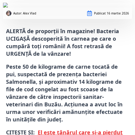
Autor: 
Alex Vlad
Publicat
16 martie 2026
ALERTĂ de proporții în magazine! Bacteria
UCIGAȘĂ descoperită în carnea pe care o
cumpără toți românii! A fost retrasă de
URGENȚĂ de la vânzare!
Peste 50 de kilograme de carne tocată de
pui, suspectată de prezența bacteriei
Salmonella, și aproximativ 14 kilograme de
file de cod congelat au fost scoase de la
vânzare de către inspectorii sanitar-
veterinari din Buzău. Acțiunea a avut loc în
urma unor verificări amănunțite efectuate
în unitățile din județ.
CITEȘTE ȘI:
El este tânărul care și-a pierdut