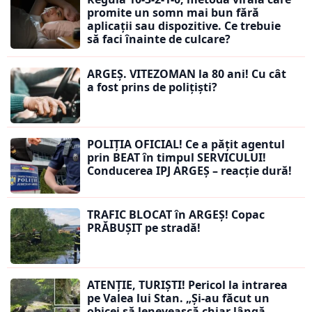
promite un somn mai bun fără
aplicații sau dispozitive. Ce trebuie
să faci înainte de culcare?
ARGEȘ. VITEZOMAN la 80 ani! Cu cât
a fost prins de polițiști?
POLIȚIA OFICIAL! Ce a pățit agentul
prin BEAT în timpul SERVICULUI!
Conducerea IPJ ARGEȘ – reacție dură!
TRAFIC BLOCAT în ARGEȘ! Copac
PRĂBUȘIT pe stradă!
ATENȚIE, TURIȘTI! Pericol la intrarea
pe Valea lui Stan. „Și-au făcut un
obicei să lenevească chiar lângă