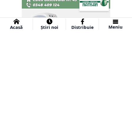
Meniu
Acasă
Știri noi
Distribuie