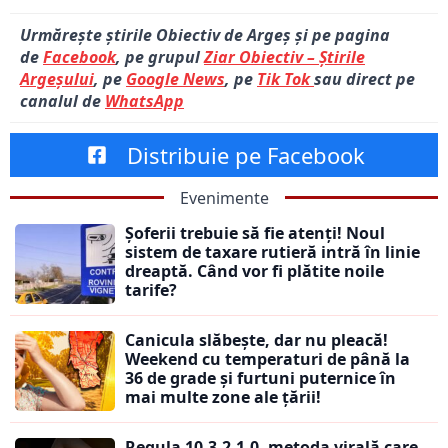
Urmărește știrile Obiectiv de Argeș și pe pagina
de
Facebook
, pe grupul
Ziar Obiectiv – Știrile
Argeșului
, pe
Google News
, pe
Tik Tok
sau direct pe
canalul de
WhatsApp
Distribuie pe Facebook
Evenimente
Șoferii trebuie să fie atenți! Noul
sistem de taxare rutieră intră în linie
dreaptă. Când vor fi plătite noile
tarife?
Canicula slăbește, dar nu pleacă!
Weekend cu temperaturi de până la
36 de grade și furtuni puternice în
mai multe zone ale țării!
Regula 10-3-2-1-0, metoda virală care