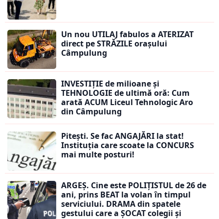
Un nou UTILAJ fabulos a ATERIZAT
direct pe STRĂZILE orașului
Câmpulung
INVESTIȚIE de milioane și
TEHNOLOGIE de ultimă oră: Cum
arată ACUM Liceul Tehnologic Aro
din Câmpulung
Pitești. Se fac ANGAJĂRI la stat!
Instituția care scoate la CONCURS
mai multe posturi!
ARGEȘ. Cine este POLIȚISTUL de 26 de
ani, prins BEAT la volan în timpul
serviciului. DRAMA din spatele
gestului care a ȘOCAT colegii și