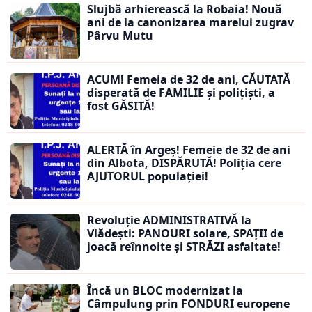
Slujbă arhierească la Robaia! Nouă
ani de la canonizarea marelui zugrav
Pârvu Mutu
ACUM! Femeia de 32 de ani, CĂUTATĂ
disperată de FAMILIE și polițiști, a
fost GĂSITĂ!
ALERTĂ în Argeș! Femeie de 32 de ani
din Albota, DISPĂRUTĂ! Poliția cere
AJUTORUL populației!
Revoluție ADMINISTRATIVĂ la
Vlădești: PANOURI solare, SPAȚII de
joacă reînnoite și STRĂZI asfaltate!
Încă un BLOC modernizat la
Câmpulung prin FONDURI europene