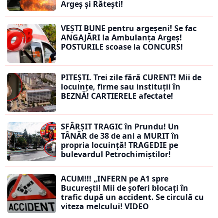
Argeș și Rătești!
VEȘTI BUNE pentru argeșeni! Se fac
ANGAJĂRI la Ambulanța Argeș!
POSTURILE scoase la CONCURS!
PITEȘTI. Trei zile fără CURENT! Mii de
locuințe, firme sau instituții în
BEZNĂ! CARTIERELE afectate!
SFÂRȘIT TRAGIC în Prundu! Un
TÂNĂR de 38 de ani a MURIT în
propria locuință! TRAGEDIE pe
bulevardul Petrochimiștilor!
ACUM!!! „INFERN pe A1 spre
București! Mii de șoferi blocați în
trafic după un accident. Se circulă cu
viteza melcului! VIDEO