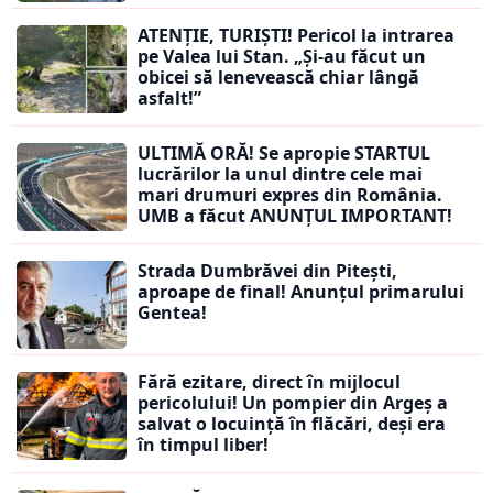
ATENȚIE, TURIȘTI! Pericol la intrarea
pe Valea lui Stan. „Și-au făcut un
obicei să lenevească chiar lângă
asfalt!”
ULTIMĂ ORĂ! Se apropie STARTUL
lucrărilor la unul dintre cele mai
mari drumuri expres din România.
UMB a făcut ANUNȚUL IMPORTANT!
Strada Dumbrăvei din Pitești,
aproape de final! Anunțul primarului
Gentea!
Fără ezitare, direct în mijlocul
pericolului! Un pompier din Argeș a
salvat o locuință în flăcări, deși era
în timpul liber!