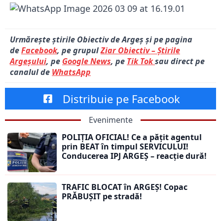
Urmărește știrile Obiectiv de Argeș și pe pagina
de
Facebook
, pe grupul
Ziar Obiectiv – Știrile
Argeșului
, pe
Google News
, pe
Tik Tok
sau direct pe
canalul de
WhatsApp
Distribuie pe Facebook
Evenimente
POLIȚIA OFICIAL! Ce a pățit agentul
prin BEAT în timpul SERVICULUI!
Conducerea IPJ ARGEȘ – reacție dură!
TRAFIC BLOCAT în ARGEȘ! Copac
PRĂBUȘIT pe stradă!