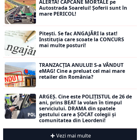
ALERTĂ! CAPCANE MORTALE pe
Autostrada Soarelui! Șoferii sunt în
mare PERICOL!
Pitești. Se fac ANGAJĂRI la stat!
Instituția care scoate la CONCURS
mai multe posturi!
TRANZACȚIA ANULUI! S-a VÂNDUT
eMAG! Cine a preluat cel mai mare
retailer din România?
ARGEȘ. Cine este POLIȚISTUL de 26 de
ani, prins BEAT la volan în timpul
serviciului. DRAMA din spatele
gestului care a ȘOCAT colegii și
comunitatea din Leordeni!
Vezi mai multe