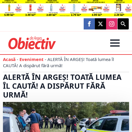
Searc
for:
Acasă
-
Eveniment
-
ALERTĂ ÎN ARGEȘ! Toată lumea îl
CAUTĂ! A dispărut fără urmă!
ALERTĂ ÎN ARGEȘ! TOATĂ LUMEA
ÎL CAUTĂ! A DISPĂRUT FĂRĂ
URMĂ!