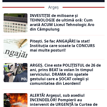
Argeș
INVESTIȚIE de milioane și
TEHNOLOGIE de ultimă oră: Cum
arată ACUM Liceul Tehnologic Aro
din Câmpulung
Pitești. Se fac ANGAJĂRI la stat!
Instituția care scoate la CONCURS
mai multe posturi!
ARGEȘ. Cine este POLIȚISTUL de 26 de
ani, prins BEAT la volan în timpul
serviciului. DRAMA din spatele
gestului care a ȘOCAT colegii și
comunitatea din Leordeni!
ALERTĂ! Argeșul, sub asediul
INCENDIILOR! Pompierii au
intervenit de URGENȚĂ la Curtea de