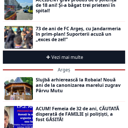
de 18 ani! Și-a băgat trei prieteni în
spital!
73 de ani de FC Argeș, cu Jandarmeria
în prim-plan! Suporterii acuză un
„exces de zel!”
Vezi mai multe
Argeș
Slujbă arhierească la Robaia! Nouă
ani de la canonizarea marelui zugrav
Pârvu Mutu
ACUM! Femeia de 32 de ani, CĂUTATĂ
disperată de FAMILIE și polițiști, a
fost GĂSITĂ!