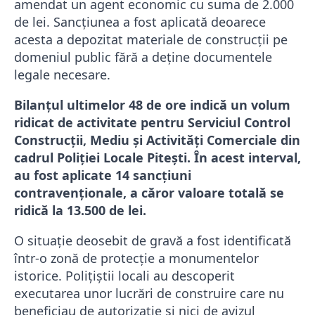
amendat un agent economic cu suma de 2.000
de lei. Sancțiunea a fost aplicată deoarece
acesta a depozitat materiale de construcții pe
domeniul public fără a deține documentele
legale necesare.
Bilanțul ultimelor 48 de ore indică un volum
ridicat de activitate pentru Serviciul Control
Construcții, Mediu și Activități Comerciale din
cadrul Poliției Locale Pitești. În acest interval,
au fost aplicate 14 sancțiuni
contravenționale, a căror valoare totală se
ridică la 13.500 de lei.
O situație deosebit de gravă a fost identificată
într-o zonă de protecție a monumentelor
istorice. Polițiștii locali au descoperit
executarea unor lucrări de construire care nu
beneficiau de autorizație și nici de avizul