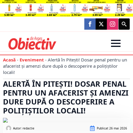
Searc
for:
Acasă
-
Eveniment
-
Alertă în Pitești! Dosar penal pentru un
afacerist și amenzi dure după o descoperire a polițiștilor
locali!
ALERTĂ ÎN PITEȘTI! DOSAR PENAL
PENTRU UN AFACERIST ȘI AMENZI
DURE DUPĂ O DESCOPERIRE A
POLIȚIȘTILOR LOCALI!
Autor: 
redactie
Publicat
26 mai 2026