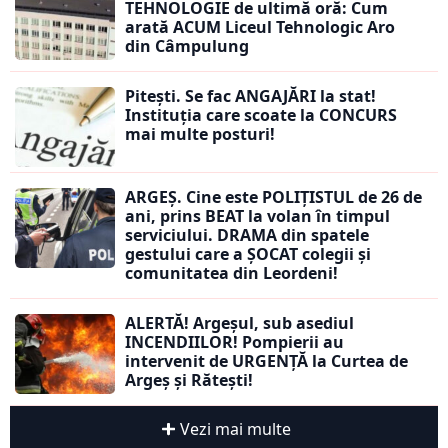
TEHNOLOGIE de ultimă oră: Cum
arată ACUM Liceul Tehnologic Aro
din Câmpulung
Pitești. Se fac ANGAJĂRI la stat!
Instituția care scoate la CONCURS
mai multe posturi!
ARGEȘ. Cine este POLIȚISTUL de 26 de
ani, prins BEAT la volan în timpul
serviciului. DRAMA din spatele
gestului care a ȘOCAT colegii și
comunitatea din Leordeni!
ALERTĂ! Argeșul, sub asediul
INCENDIILOR! Pompierii au
intervenit de URGENȚĂ la Curtea de
Argeș și Rătești!
Vezi mai multe