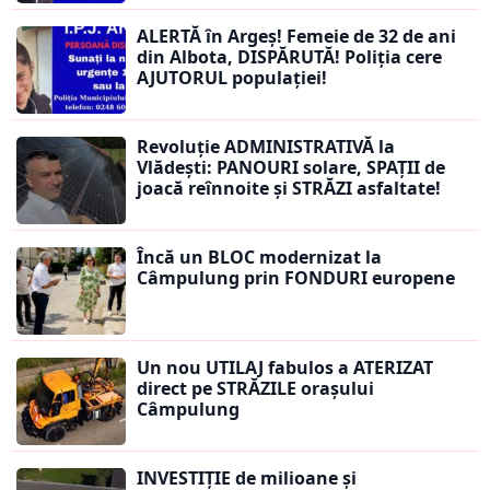
ALERTĂ în Argeș! Femeie de 32 de ani
din Albota, DISPĂRUTĂ! Poliția cere
AJUTORUL populației!
Revoluție ADMINISTRATIVĂ la
Vlădești: PANOURI solare, SPAȚII de
joacă reînnoite și STRĂZI asfaltate!
Încă un BLOC modernizat la
Câmpulung prin FONDURI europene
Un nou UTILAJ fabulos a ATERIZAT
direct pe STRĂZILE orașului
Câmpulung
INVESTIȚIE de milioane și