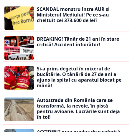
SCANDAL monstru între AUR și
Ministerul Mediului! Pe ce s-au
cheltuit cei 373.600 de lei?
BREAKING! Tânăr de 21 ani în stare
critică! Accident înfiorător!
Și-a prins degetul în mixerul de
bucătărie. O tânără de 27 de ani a
ajuns la spital cu aparatul blocat pe
mână!
Autostrada din România care se
transformă, la nevoie, în pistă
pentru avioane. Lucrările sunt deja
în toi!
ACCIDENT grav produs de o șoferiță