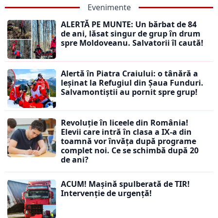
Evenimente
ALERTĂ PE MUNTE: Un bărbat de 84
de ani, lăsat singur de grup în drum
spre Moldoveanu. Salvatorii îl caută!
Alertă în Piatra Craiului: o tânără a
leșinat la Refugiul din Șaua Funduri.
Salvamontiștii au pornit spre grup!
Revoluție în liceele din România!
Elevii care intră în clasa a IX-a din
toamnă vor învăța după programe
complet noi. Ce se schimbă după 20
de ani?
ACUM! Mașină spulberată de TIR!
Intervenție de urgență!