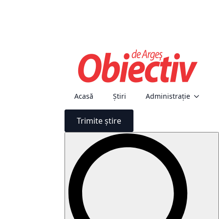
Acasă
Știri
Administraţie
Trimite știre