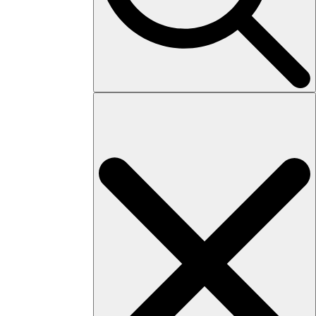
Search
for: