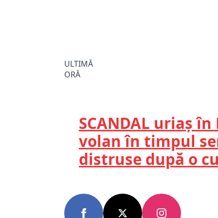
ULTIMĂ
ORĂ
SCANDAL uriaș în 
volan în timpul s
distruse după o c