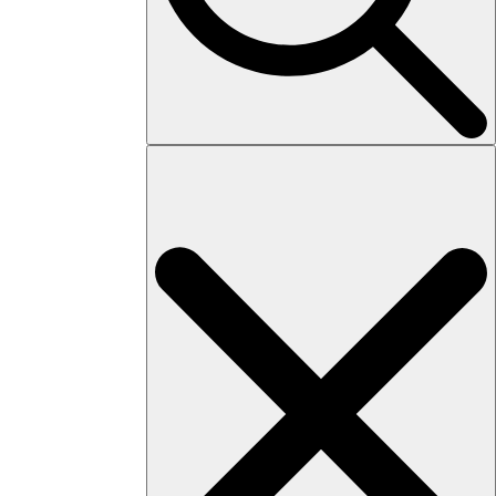
Search
for: