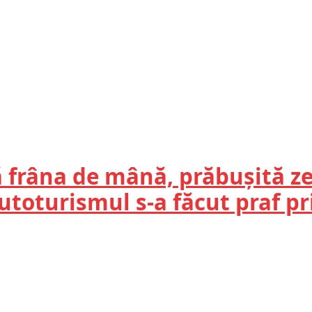
 frâna de mână, prăbușită ze
toturismul s-a făcut praf pri