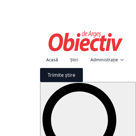
Acasă
Știri
Administraţie
Trimite știre