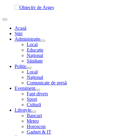
Acasă
Știri
Administraţie
Local
Educație
Național
Sănătate
Politic
Local
Național
Comunicate de presă
Eveniment
Fapt divers
Sport
Cultură
Lifestyle
Bancuri
Meteo
Horoscop
Gadget & IT