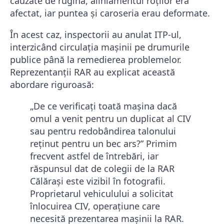
cauzate de rugină, aliniamentul roților era
afectat, iar puntea și caroseria erau deformate.
În acest caz, inspectorii au anulat ITP-ul,
interzicând circulația mașinii pe drumurile
publice până la remedierea problemelor.
Reprezentanții RAR au explicat această
abordare riguroasă:
„De ce verificați toată mașina dacă
omul a venit pentru un duplicat al CIV
sau pentru redobândirea talonului
reținut pentru un bec ars?” Primim
frecvent astfel de întrebări, iar
răspunsul dat de colegii de la RAR
Călărași este vizibil în fotografii.
Proprietarul vehiculului a solicitat
înlocuirea CIV, operațiune care
necesită prezentarea mașinii la RAR.