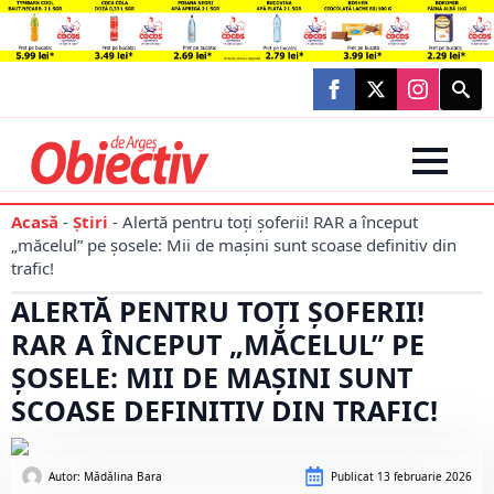
Searc
for:
Acasă
-
Știri
-
Alertă pentru toți șoferii! RAR a început
„măcelul” pe șosele: Mii de mașini sunt scoase definitiv din
trafic!
ALERTĂ PENTRU TOȚI ȘOFERII!
RAR A ÎNCEPUT „MĂCELUL” PE
ȘOSELE: MII DE MAȘINI SUNT
SCOASE DEFINITIV DIN TRAFIC!
Autor: 
Mădălina Bara
Publicat
13 februarie 2026