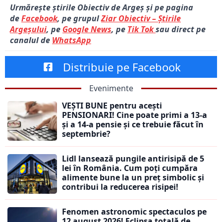
Urmărește știrile Obiectiv de Argeș și pe pagina
de
Facebook
, pe grupul
Ziar Obiectiv – Știrile
Argeșului
, pe
Google News
, pe
Tik Tok
sau direct pe
canalul de
WhatsApp
Distribuie pe Facebook
Evenimente
VEȘTI BUNE pentru acești
PENSIONARI! Cine poate primi a 13-a
și a 14-a pensie și ce trebuie făcut în
septembrie?
Lidl lansează pungile antirisipă de 5
lei în România. Cum poți cumpăra
alimente bune la un preț simbolic și
contribui la reducerea risipei!
Fenomen astronomic spectaculos pe
12 august 2026! Eclipsa totală de