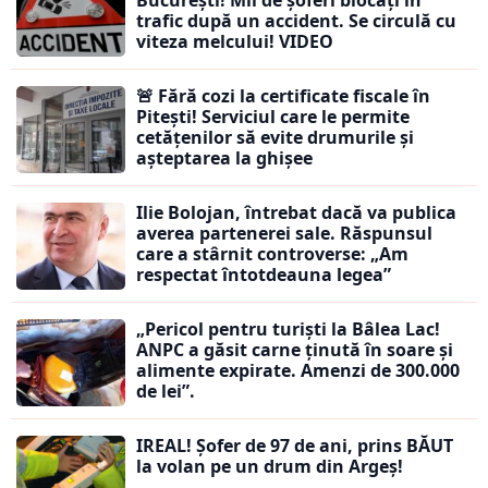
București! Mii de șoferi blocați în
trafic după un accident. Se circulă cu
viteza melcului! VIDEO
🚨 Fără cozi la certificate fiscale în
Pitești! Serviciul care le permite
cetățenilor să evite drumurile și
așteptarea la ghișee
Ilie Bolojan, întrebat dacă va publica
averea partenerei sale. Răspunsul
care a stârnit controverse: „Am
respectat întotdeauna legea”
„Pericol pentru turiști la Bâlea Lac!
ANPC a găsit carne ținută în soare și
alimente expirate. Amenzi de 300.000
de lei”.
IREAL! Șofer de 97 de ani, prins BĂUT
la volan pe un drum din Argeș!