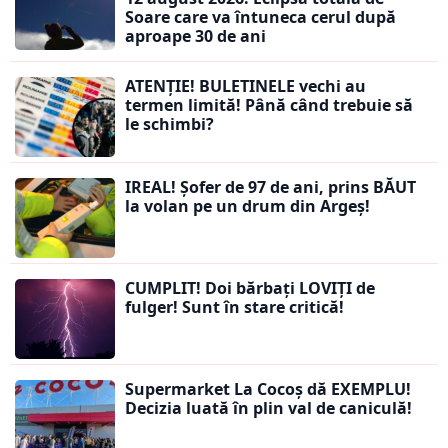
Soare care va întuneca cerul după
aproape 30 de ani
ATENȚIE! BULETINELE vechi au
termen limită! Până când trebuie să
le schimbi?
IREAL! Șofer de 97 de ani, prins BĂUT
la volan pe un drum din Argeș!
CUMPLIT! Doi bărbați LOVIȚI de
fulger! Sunt în stare critică!
Supermarket La Cocoș dă EXEMPLU!
Decizia luată în plin val de caniculă!