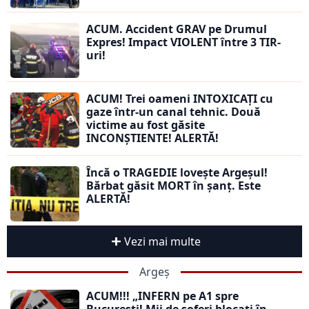
ACUM. Accident GRAV pe Drumul
Expres! Impact VIOLENT între 3 TIR-
uri!
ACUM! Trei oameni INTOXICAȚI cu
gaze într-un canal tehnic. Două
victime au fost găsite
INCONȘTIENTE! ALERTĂ!
Încă o TRAGEDIE lovește Argeșul!
Bărbat găsit MORT în șanț. Este
ALERTĂ!
Vezi mai multe
Argeș
ACUM!!! „INFERN pe A1 spre