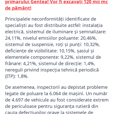
primarului Gentea! Vor fi excavați 120 mii mc
de pământ!
Principalele neconformități identificate de
specialiști au fost distribuite astfel: instalația
electrică, sistemul de iluminare și semnalizare:
24,11%, nivelul emisiilor poluante: 20,46%,
sistemul de suspensie, roți și punți: 10,32%,
deficiențe de vizibilitate: 10,15%, șasiul și
elementele componente: 9,22%, sistemul de
frânare: 4,21%, sistemul de direcție: 1,4%,
nereguli privind inspecția tehnică periodică
(ITP): 1,8%.
De asemenea, inspectorii au depistat probleme
legate de poluare la 6.064 de mașini. Un număr
de 4.697 de vehicule au fost considerate extrem
de periculoase pentru siguranța rutieră din
cauza defecțiunilor grave la sistemele de