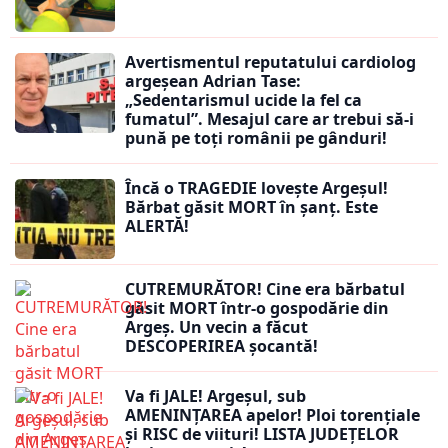
Avertismentul reputatului cardiolog
argeșean Adrian Tase:
„Sedentarismul ucide la fel ca
fumatul”. Mesajul care ar trebui să-i
pună pe toți românii pe gânduri!
Încă o TRAGEDIE lovește Argeșul!
Bărbat găsit MORT în șanț. Este
ALERTĂ!
CUTREMURĂTOR! Cine era bărbatul
găsit MORT într-o gospodărie din
Argeș. Un vecin a făcut
DESCOPERIREA șocantă!
Va fi JALE! Argeșul, sub
AMENINȚAREA apelor! Ploi torențiale
și RISC de viituri! LISTA JUDEȚELOR