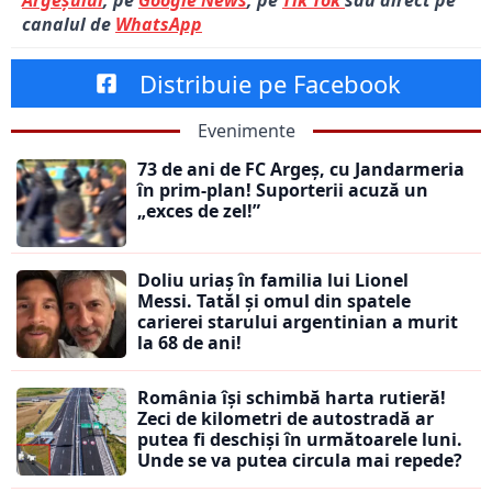
Argeșului
, pe
Google News
, pe
Tik Tok
sau direct pe
canalul de
WhatsApp
Distribuie pe Facebook
Evenimente
73 de ani de FC Argeș, cu Jandarmeria
în prim-plan! Suporterii acuză un
„exces de zel!”
Doliu uriaș în familia lui Lionel
Messi. Tatăl și omul din spatele
carierei starului argentinian a murit
la 68 de ani!
România își schimbă harta rutieră!
Zeci de kilometri de autostradă ar
putea fi deschiși în următoarele luni.
Unde se va putea circula mai repede?