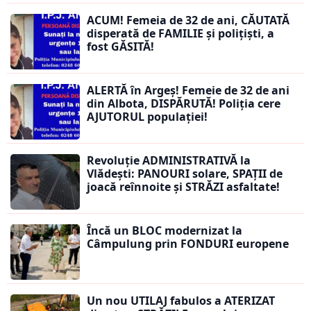
ACUM! Femeia de 32 de ani, CĂUTATĂ
disperată de FAMILIE și polițiști, a
fost GĂSITĂ!
ALERTĂ în Argeș! Femeie de 32 de ani
din Albota, DISPĂRUTĂ! Poliția cere
AJUTORUL populației!
Revoluție ADMINISTRATIVĂ la
Vlădești: PANOURI solare, SPAȚII de
joacă reînnoite și STRĂZI asfaltate!
Încă un BLOC modernizat la
Câmpulung prin FONDURI europene
Un nou UTILAJ fabulos a ATERIZAT