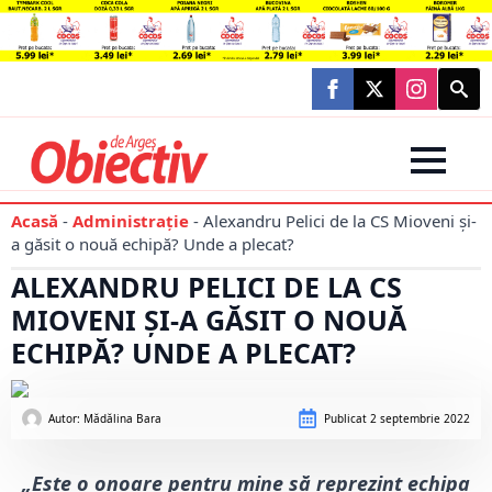
Searc
for:
Acasă
-
Administraţie
-
Alexandru Pelici de la CS Mioveni și-
a găsit o nouă echipă? Unde a plecat?
ALEXANDRU PELICI DE LA CS
MIOVENI ȘI-A GĂSIT O NOUĂ
ECHIPĂ? UNDE A PLECAT?
Autor: 
Mădălina Bara
Publicat
2 septembrie 2022
„Este o onoare pentru mine să reprezint echipa