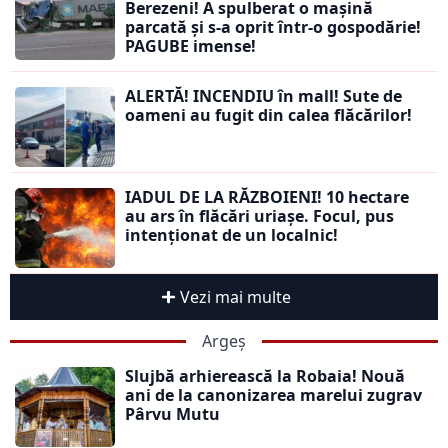
Berezeni! A spulberat o mașină
parcată și s-a oprit într-o gospodărie!
PAGUBE imense!
ALERTĂ! INCENDIU în mall! Sute de
oameni au fugit din calea flăcărilor!
IADUL DE LA RĂZBOIENI! 10 hectare
au ars în flăcări uriașe. Focul, pus
intenționat de un localnic!
Vezi mai multe
Argeș
Slujbă arhierească la Robaia! Nouă
ani de la canonizarea marelui zugrav
Pârvu Mutu