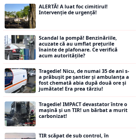
ALERTĂ! A luat foc cimitirul!
Intervenție de urgență!
Scandal la pompă! Benzinăriile,
acuzate că au umflat prețurile
înainte de plafonare. Ce verifică
acum autoritățile?
Tragedie! Nicu, de numai 35 de ani s-
a prăbușit pe șantier și ambulanța a
fost chemată abia după două ore și
jumătate! Era prea târziu!
Tragedie! IMPACT devastator între o
mașină și un TIR! un bărbat a murit
carbonizat!
TIR scăpat de sub control, în