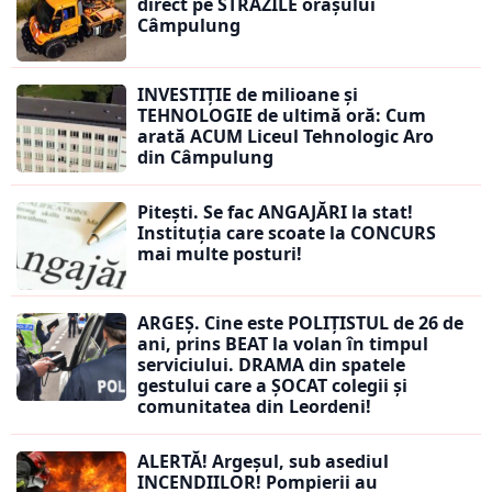
direct pe STRĂZILE orașului
Câmpulung
INVESTIȚIE de milioane și
TEHNOLOGIE de ultimă oră: Cum
arată ACUM Liceul Tehnologic Aro
din Câmpulung
Pitești. Se fac ANGAJĂRI la stat!
Instituția care scoate la CONCURS
mai multe posturi!
ARGEȘ. Cine este POLIȚISTUL de 26 de
ani, prins BEAT la volan în timpul
serviciului. DRAMA din spatele
gestului care a ȘOCAT colegii și
comunitatea din Leordeni!
ALERTĂ! Argeșul, sub asediul
INCENDIILOR! Pompierii au