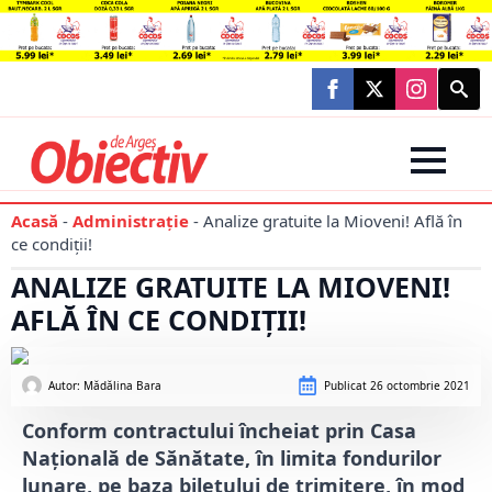
Searc
for:
Acasă
-
Administraţie
-
Analize gratuite la Mioveni! Află în
ce condiții!
ANALIZE GRATUITE LA MIOVENI!
AFLĂ ÎN CE CONDIȚII!
Autor: 
Mădălina Bara
Publicat
26 octombrie 2021
Conform contractului încheiat prin Casa
Națională de Sănătate, în limita fondurilor
lunare, pe baza biletului de trimitere, în mod