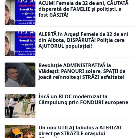
ACUM! Femeia de 32 de ani, CĂUTATĂ
disperată de FAMILIE și polițiști, a
fost GĂSITĂ!
ALERTĂ în Argeș! Femeie de 32 de ani
din Albota, DISPĂRUTĂ! Poliția cere
AJUTORUL populației!
Revoluție ADMINISTRATIVĂ la
Vlădești: PANOURI solare, SPAȚII de
joacă reînnoite și STRĂZI asfaltate!
Încă un BLOC modernizat la
Câmpulung prin FONDURI europene
Un nou UTILAJ fabulos a ATERIZAT
direct pe STRĂZILE orașului