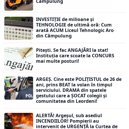
Câmpulung
INVESTIȚIE de milioane și
TEHNOLOGIE de ultimă oră: Cum
arată ACUM Liceul Tehnologic Aro
din Câmpulung
Pitești. Se fac ANGAJĂRI la stat!
Instituția care scoate la CONCURS
mai multe posturi!
ARGEȘ. Cine este POLIȚISTUL de 26 de
ani, prins BEAT la volan în timpul
serviciului. DRAMA din spatele
gestului care a ȘOCAT colegii și
comunitatea din Leordeni!
ALERTĂ! Argeșul, sub asediul
INCENDIILOR! Pompierii au
intervenit de URGENȚĂ la Curtea de