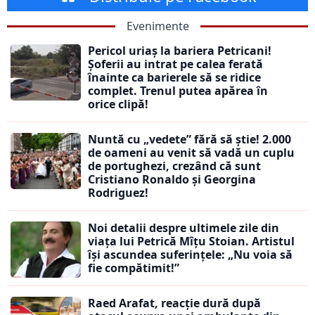
Evenimente
Pericol uriaș la bariera Petricani!
Șoferii au intrat pe calea ferată
înainte ca barierele să se ridice
complet. Trenul putea apărea în
orice clipă!
Nuntă cu „vedete” fără să știe! 2.000
de oameni au venit să vadă un cuplu
de portughezi, crezând că sunt
Cristiano Ronaldo și Georgina
Rodriguez!
Noi detalii despre ultimele zile din
viața lui Petrică Mîțu Stoian. Artistul
își ascundea suferințele: „Nu voia să
fie compătimit!”
Raed Arafat, reacție dură după