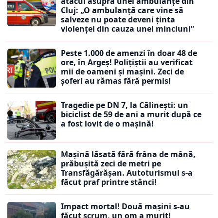
atacul asupra unei ambulanțe din
Cluj: „O ambulanță care vine să
salveze nu poate deveni ținta
violenței din cauza unei minciuni”
Peste 1.000 de amenzi în doar 48 de
ore, în Argeș! Polițiștii au verificat
mii de oameni și mașini. Zeci de
șoferi au rămas fără permis!
Tragedie pe DN 7, la Călinești: un
biciclist de 59 de ani a murit după ce
a fost lovit de o mașină!
Mașină lăsată fără frâna de mână,
prăbușită zeci de metri pe
Transfăgărășan. Autoturismul s-a
făcut praf printre stânci!
Impact mortal! Două mașini s-au
făcut scrum, un om a murit!