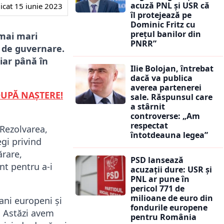
acuză PNL și USR că
icat
15 iunie 2023
îl protejează pe
Dominic Fritz cu
prețul banilor din
 mai mari
PNRR”
 de guvernare.
 iar până în
Ilie Bolojan, întrebat
dacă va publica
averea partenerei
DUPĂ NAŞTERE!
sale. Răspunsul care
a stârnit
controverse: „Am
respectat
 Rezolvarea,
întotdeauna legea”
gi privind
ărare,
PSD lansează
nt pentru a-i
acuzații dure: USR și
PNL ar pune în
pericol 771 de
milioane de euro din
ani europeni și
fondurile europene
. Astăzi avem
pentru România