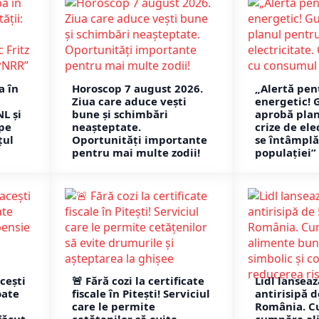
a în
Horoscop 7 august 2026.
„Alertă pen
Ziua care aduce vești
energetic! 
NL și
bune și schimbări
aprobă pla
 pe
neașteptate.
crize de ele
țul
Oportunități importante
se întâmpl
pentru mai multe zodii!
populației”
cești
🚨 Fără cozi la certificate
Lidl lansea
oate
fiscale în Pitești! Serviciul
antirisipă de
care le permite
România. C