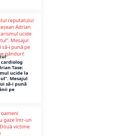
tul
 cardiolog
rian Tase:
mul ucide la
tul”. Mesajul
ui să-i pună
ânii pe