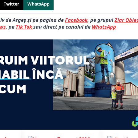
Twitter
WhatsApp
tiv de Argeș și pe pagina de
Facebook
, pe grupul
Ziar Obiec
ews
, pe
Tik Tok
sau direct pe canalul de
WhatsApp