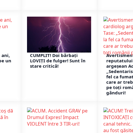
 ani,
CUMPLIT! Doi bărbați
Avertismen
pe un
LOVIȚI de fulger! Sunt în
reputatului
stare critică!
argeșean Ad
„Sedentaris
fel ca fuma
care ar treb
pe toți rom
gânduri!