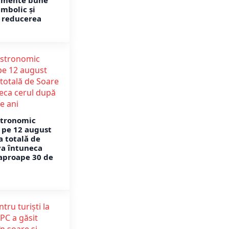
imente bune
imbolic și
a reducerea
tronomic
 pe 12 august
a totală de
va întuneca
aproape 30 de