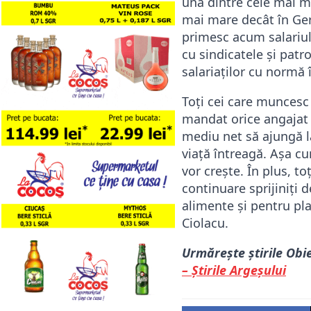
una dintre cele mai ma
mai mare decât în Germ
primesc acum salariul 
cu sindicatele și pat
salariaților cu normă î
Toți cei care muncesc 
mandat orice angajat 
mediu net să ajungă l
viață întreagă. Așa c
vor crește. În plus, to
continuare sprijiniți
alimente și pentru pla
Ciolacu.
Urmărește știrile Obi
– Știrile Argeșului