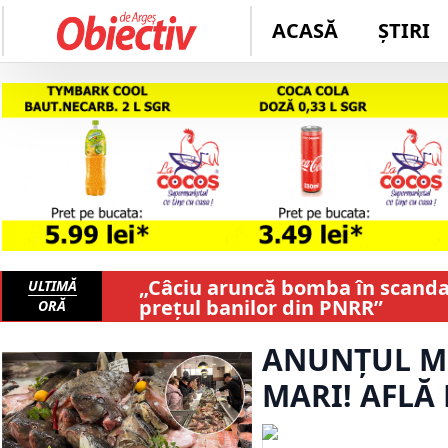
ACASĂ
ȘTIRI
„Câciu aruncă bomba în scandalu
ULTIMĂ
prețul banilor din PNRR”
ORĂ
ANUNȚUL MO
MARI! AFLĂ