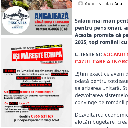
Autor: 
Nicolau Ada
Salarii mai mari pen
pentru pensionari, 
Acesta promite că pen
2025, toți românii cu
CITEȘTE ȘI:
ȘOCANT! 
CAZUL CARE A ÎNGR
„Știm exact ce avem d
odată pentru totdeauna
salarizarea unitară. S
dezvoltarea sistemelo
convinge pe românii pl
Dezvoltarea economică
alocări bugetare, cre