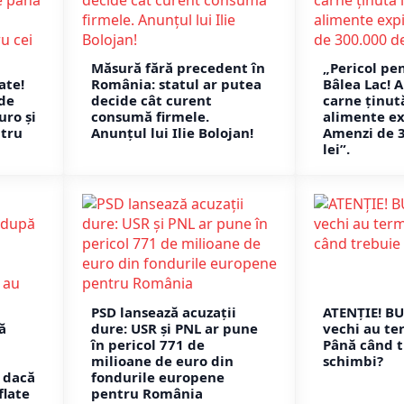
Măsură fără precedent în
„Pericol pen
ate!
România: statul ar putea
Bâlea Lac! 
 de
decide cât curent
carne ținută
uro și
consumă firmele.
alimente ex
ntru
Anunțul lui Ilie Bolojan!
Amenzi de 
lei”.
PSD lansează acuzații
ATENȚIE! B
ă
dure: USR și PNL ar pune
vechi au te
în pericol 771 de
Până când t
milioane de euro din
schimbi?
 dacă
fondurile europene
flate
pentru România