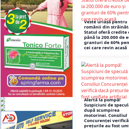
Veste uriașă pentru
românii din străinăt
Statul oferă credite
până la 200.000 de e
granturi de 60% pe
cei care revin acasă
Alertă la pompă!
Suspiciuni de specul
după scumpirea
motorinei. Consiliul
Concurenței verifică
prețurile au fost um