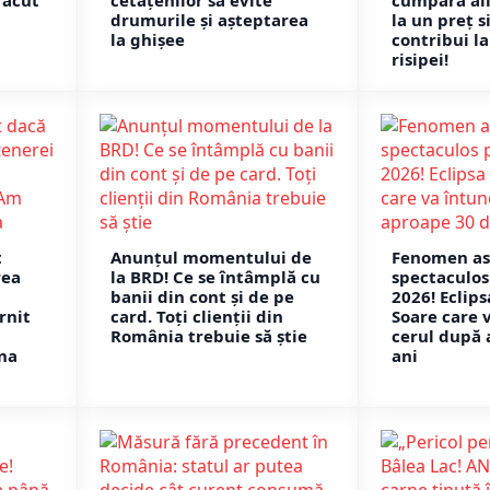
făcut
cetățenilor să evite
cumpăra al
drumurile și așteptarea
la un preț s
la ghișee
contribui l
risipei!
t
Anunțul momentului de
Fenomen as
rea
la BRD! Ce se întâmplă cu
spectaculos
banii din cont și de pe
2026! Eclips
rnit
card. Toți clienții din
Soare care 
România trebuie să știe
cerul după 
na
ani