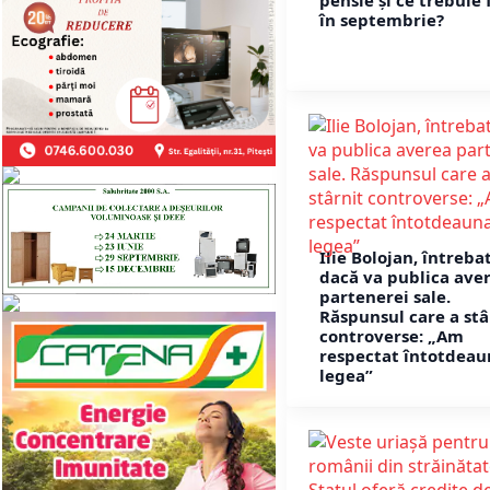
pensie și ce trebuie 
în septembrie?
Ilie Bolojan, întreba
dacă va publica ave
partenerei sale.
Răspunsul care a stâ
controverse: „Am
respectat întotdeau
legea”