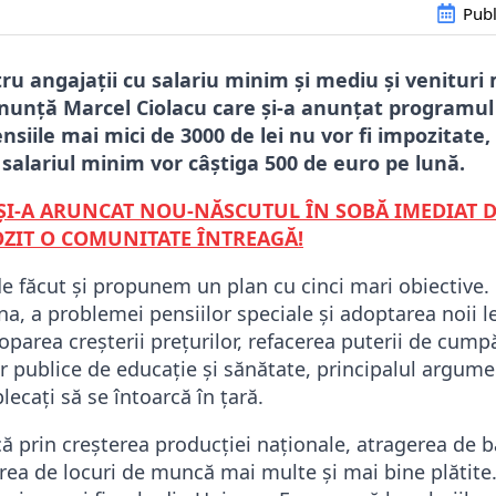
Publ
tru angajații cu salariu minim și mediu și venituri
anunță Marcel Ciolacu care și-a anunțat programul
siile mai mici de 3000 de lei nu vor fi impozitate,
 salariul minim vor câștiga 500 de euro pe lună.
ȘI-A ARUNCAT NOU-NĂSCUTUL ÎN SOBĂ IMEDIAT 
OZIT O COMUNITATE ÎNTREAGĂ!
e făcut și propunem un plan cu cinci mari obiective.
, a problemei pensiilor speciale și adoptarea noii le
toparea creșterii prețurilor, refacerea puterii de cump
r publice de educație și sănătate, principalul argume
ecați să se întoarcă în țară.
 prin creșterea producției naționale, atragerea de b
area de locuri de muncă mai multe și mai bine plătite