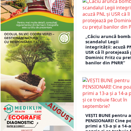
„Câciu aruncă bomb
scandalul Legii
integrității: acuză P
USR că îl protejează
Dominic Fritz cu pre
banilor din PNRR”
VEȘTI BUNE pentru a
PENSIONARI! Cine p
primi a 13-a și a 14-a