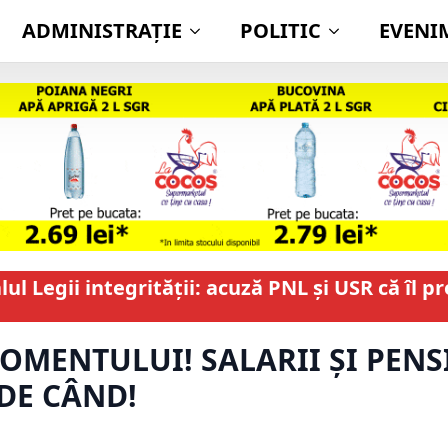
ADMINISTRAŢIE
POLITIC
EVENI
l Legii integrității: acuză PNL și USR că îl p
MENTULUI! SALARII ȘI PENSI
 DE CÂND!