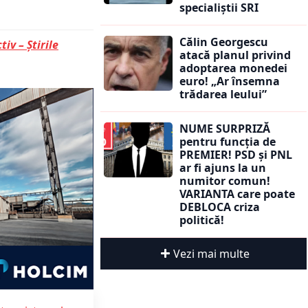
specialiștii SRI
Călin Georgescu
tiv – Știrile
atacă planul privind
adoptarea monedei
euro! „Ar însemna
trădarea leului”
NUME SURPRIZĂ
pentru funcția de
PREMIER! PSD și PNL
ar fi ajuns la un
numitor comun!
VARIANTA care poate
DEBLOCA criza
politică!
Vezi mai multe