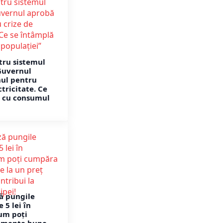
tru sistemul
Guvernul
nul pentru
ctricitate. Ce
ă cu consumul
ză pungile
 5 lei în
um poți