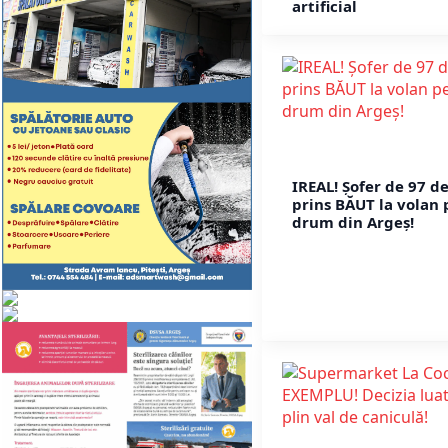
artificial
IREAL! Șofer de 97 de
prins BĂUT la volan 
drum din Argeș!