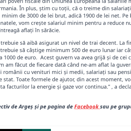
ri poveri fiscale din Uniunea Europeană la salariile 
ania. În plus, știm cu toții, că o treime din salaria
minim de 3000 de lei brut, adică 1900 de lei net. Pe 
ronatele, vom crește salariul minim pentru a reduce 
ntreagă aflați în sărăcie.
trebuie să aibă asigurat un nivel de trai decent. La fi
trebuie să câștige minimum 500 de euro lunar iar câșt
a 1000 de euro. Acest guvern va avea grijă și de cei 
um am făcut de fiecare dată când ne-am aflat la guver
ți românii cu venituri mici și medii, salariați sau pensi
 de stat. Toate formele de ajutor, din acest moment, 
ta facturilor la energie și gaze vor continua.” , a decl
ectiv de Argeș și pe pagina de
Facebook
sau pe grup