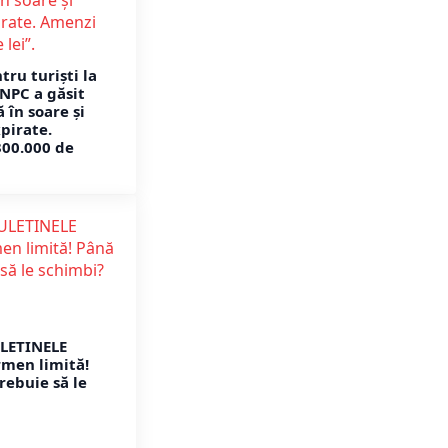
tru turiști la
ANPC a găsit
 în soare și
pirate.
300.000 de
ULETINELE
rmen limită!
rebuie să le