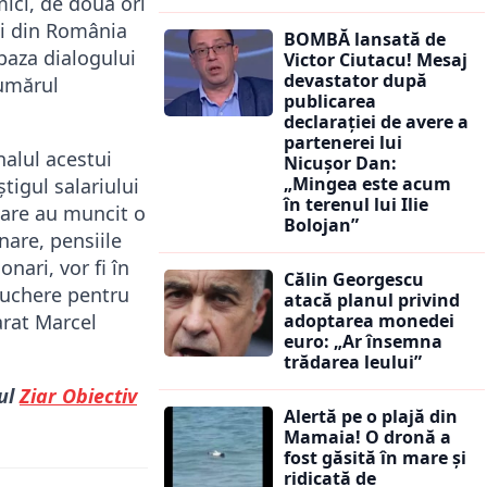
mici, de două ori
ții din România
BOMBĂ lansată de
baza dialogului
Victor Ciutacu! Mesaj
devastator după
numărul
publicarea
declarației de avere a
partenerei lui
nalul acestui
Nicușor Dan:
„Mingea este acum
igul salariului
în terenul lui Ilie
care au muncit o
Bolojan”
nare, pensiile
onari, vor fi în
Călin Georgescu
vouchere pentru
atacă planul privind
arat Marcel
adoptarea monedei
euro: „Ar însemna
trădarea leului”
ul
Ziar Obiectiv
Alertă pe o plajă din
Mamaia! O dronă a
fost găsită în mare și
ridicată de