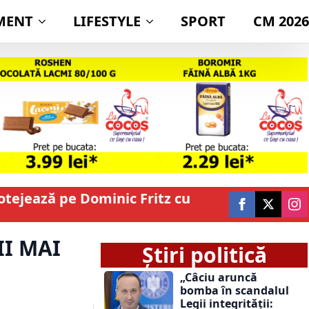
MENT
LIFESTYLE
SPORT
CM 2026
rotejează pe Dominic Fritz cu
I MAI
Știri politică
„Câciu aruncă
bomba în scandalul
Legii integrității: