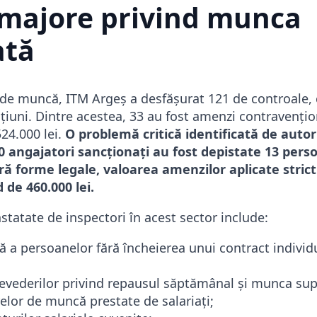
 majore privind munca
ată
r de muncă, ITM Argeș a desfășurat 121 de controale, 
cțiuni. Dintre acestea, 33 au fost amenzi contravențio
24.000 lei.
O problemă critică identificată de autor
0 angajatori sancționați au fost depistate 13 pers
ără forme legale, valoarea amenzilor aplicate stric
 de 460.000 lei.
nstatate de inspectori în acest sector include:
ă a persoanelor fără încheierea unui contract indivi
evederilor privind repausul săptămânal și munca sup
relor de muncă prestate de salariați;