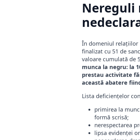
Nereguli
nedeclar
În domeniul relațiilo
finalizat cu 51 de san
valoare cumulată de 5
munca la negru: la 1
prestau activitate f
această abatere fiind
Lista deficiențelor co
primirea la munc
formă scrisă;
nerespectarea pr
lipsa evidenței o