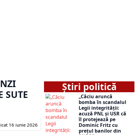
NZI
Știri politică
E SUTE
„Câciu aruncă
bomba în scandalul
Legii integrității:
acuză PNL și USR că
îl protejează pe
icat
16 iunie 2026
Dominic Fritz cu
prețul banilor din