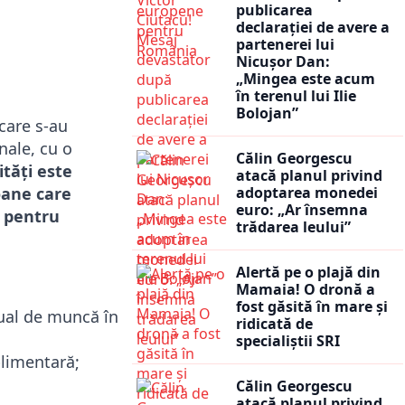
publicarea
declarației de avere a
partenerei lui
Nicușor Dan:
„Mingea este acum
în terenul lui Ilie
Bolojan”
care s-au
nale, cu o
Călin Georgescu
ități este
atacă planul privind
oane care
adoptarea monedei
euro: „Ar însemna
t pentru
trădarea leului”
Alertă pe o plajă din
Mamaia! O dronă a
fost găsită în mare și
dual de muncă în
ridicată de
specialiștii SRI
limentară;
Călin Georgescu
atacă planul privind