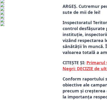
ARGEȘ. Cutremur pen
sute de mii de lei!
Inspectoratul Terito
control desfășurate p
instituție, inspecto
vizând respectarea le
sănătății în muncă. Î
valoarea totală a ame
CITEȘTE ȘI:
Primarul 
Negri: DECIZIE de ul
Conform raportului s
obiective ale campan
precum și creșterea g
la importanța respec