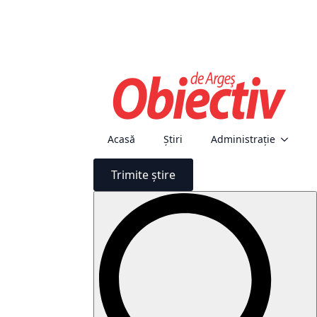
Acasă
Știri
Administraţie
Trimite știre