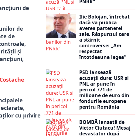
PNRR”
ancțiuni de
Ilie Bolojan, întrebat
dacă va publica
unilor de
averea partenerei
sale. Răspunsul care
ate de
a stârnit
controale,
controverse: „Am
ității și
respectat
întotdeauna legea”
ancțiuni,
PSD lansează
acuzații dure: USR și
 Costache
PNL ar pune în
pericol 771 de
milioane de euro din
ncipalele
fondurile europene
pentru România
eclarate,
ților cu privire
BOMBĂ lansată de
Victor Ciutacu! Mesaj
devastator după