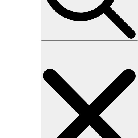
Search
for: