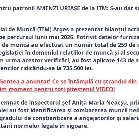
tru patroni! AMENZI URIAȘE de la ITM: S-au dat s
rial de Muncă (ITM) Argeș a prezentat bilanțul acți
e parcursul lunii mai 2026. Potrivit datelor furniz
rii de muncă au efectuat un număr total de 259 de 
gislației în domeniul relațiilor de muncă și al secur
n urma acestor verificări, au fost aplicate 143 de s
nzilor ridicându-se la 735.500 lei.
Gentea a anunțat! Ce se întâmplă cu ștrandul din
tim moment pentru toți piteștenii! VIDEO!
emnat de inspectorul șef Anița Maria Neacșu, pri
iei au fost identificarea și combaterea muncii ned
radului de conștientizare a angajatorilor și salaria
tării normelor legale în vigoare.