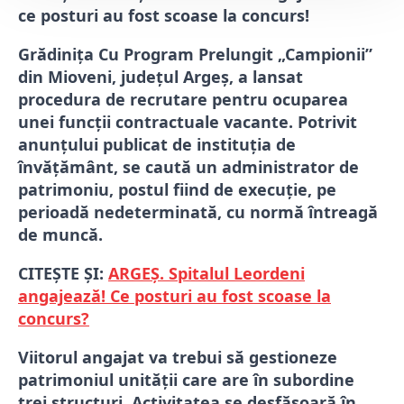
ce posturi au fost scoase la concurs!
Grădinița Cu Program Prelungit „Campionii”
din Mioveni, județul Argeș, a lansat
procedura de recrutare pentru ocuparea
unei funcții contractuale vacante. Potrivit
anunțului publicat de instituția de
învățământ, se caută un administrator de
patrimoniu, postul fiind de execuție, pe
perioadă nedeterminată, cu normă întreagă
de muncă.
CITEȘTE ȘI:
ARGEȘ. Spitalul Leordeni
angajează! Ce posturi au fost scoase la
concurs?
Viitorul angajat va trebui să gestioneze
patrimoniul unității care are în subordine
trei structuri. Activitatea se desfășoară în