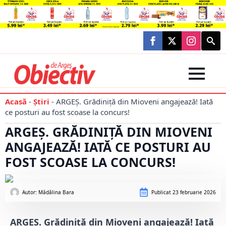
Searc
for:
Acasă
-
Știri
-
ARGEȘ. Grădiniță din Mioveni angajează! Iată
ce posturi au fost scoase la concurs!
ARGEȘ. GRĂDINIȚĂ DIN MIOVENI
ANGAJEAZĂ! IATĂ CE POSTURI AU
FOST SCOASE LA CONCURS!
Autor: 
Mădălina Bara
Publicat
23 februarie 2026
ARGEȘ. Grădiniță din Mioveni angajează! Iată