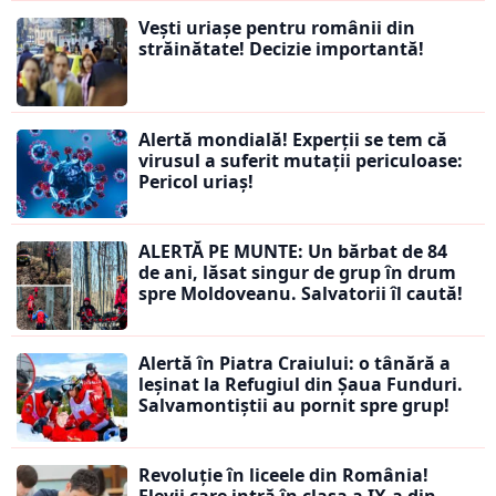
Vești uriașe pentru românii din
străinătate! Decizie importantă!
Alertă mondială! Experții se tem că
virusul a suferit mutații periculoase:
Pericol uriaș!
ALERTĂ PE MUNTE: Un bărbat de 84
de ani, lăsat singur de grup în drum
spre Moldoveanu. Salvatorii îl caută!
Alertă în Piatra Craiului: o tânără a
leșinat la Refugiul din Șaua Funduri.
Salvamontiștii au pornit spre grup!
Revoluție în liceele din România!
Elevii care intră în clasa a IX-a din