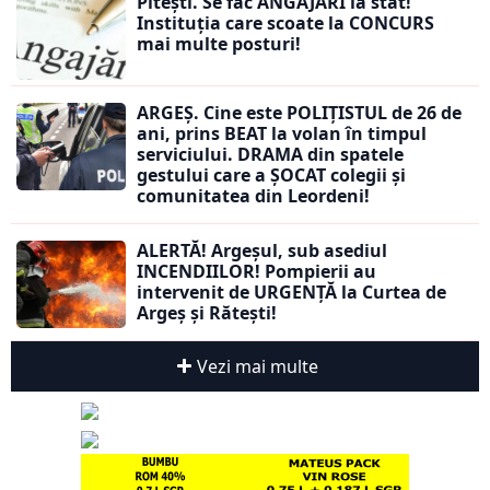
Pitești. Se fac ANGAJĂRI la stat!
Instituția care scoate la CONCURS
mai multe posturi!
ARGEȘ. Cine este POLIȚISTUL de 26 de
ani, prins BEAT la volan în timpul
serviciului. DRAMA din spatele
gestului care a ȘOCAT colegii și
comunitatea din Leordeni!
ALERTĂ! Argeșul, sub asediul
INCENDIILOR! Pompierii au
intervenit de URGENȚĂ la Curtea de
Argeș și Rătești!
Vezi mai multe