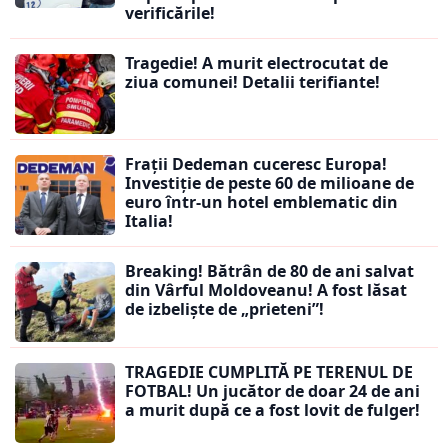
verificările!
Tragedie! A murit electrocutat de
ziua comunei! Detalii terifiante!
Frații Dedeman cuceresc Europa!
Investiție de peste 60 de milioane de
euro într-un hotel emblematic din
Italia!
Breaking! Bătrân de 80 de ani salvat
din Vârful Moldoveanu! A fost lăsat
de izbeliște de „prieteni”!
TRAGEDIE CUMPLITĂ PE TERENUL DE
FOTBAL! Un jucător de doar 24 de ani
a murit după ce a fost lovit de fulger!