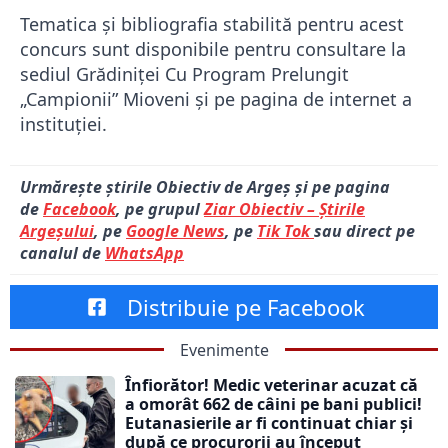
Tematica și bibliografia stabilită pentru acest
concurs sunt disponibile pentru consultare la
sediul Grădiniței Cu Program Prelungit
„Campionii” Mioveni și pe pagina de internet a
instituției.
Urmărește știrile Obiectiv de Argeș și pe pagina
de
Facebook
, pe grupul
Ziar Obiectiv – Știrile
Argeșului
, pe
Google News
, pe
Tik Tok
sau direct pe
canalul de
WhatsApp
Distribuie pe Facebook
Evenimente
Înfiorător! Medic veterinar acuzat că
a omorât 662 de câini pe bani publici!
Eutanasierile ar fi continuat chiar și
după ce procurorii au început