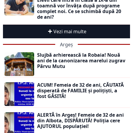
toamnă vor învăța după programe
complet noi. Ce se schimbă după 20
de ani?
Vezi mai multe
Argeș
Slujbă arhierească la Robaia! Nouă
ani de la canonizarea marelui zugrav
Pârvu Mutu
ACUM! Femeia de 32 de ani, CĂUTATĂ
disperată de FAMILIE și polițiști, a
fost GĂSITĂ!
ALERTĂ în Argeș! Femeie de 32 de ani
din Albota, DISPĂRUTĂ! Poliția cere
AJUTORUL populației!