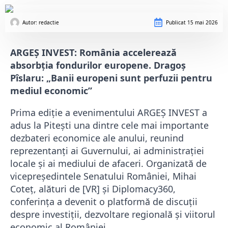
Autor: 
redactie
Publicat
15 mai 2026
ARGEȘ INVEST: România accelerează
absorbția fondurilor europene. Dragoș
Pîslaru: „Banii europeni sunt perfuzii pentru
mediul economic”
Prima ediție a evenimentului
ARGEȘ INVEST
a
adus la Pitești una dintre cele mai importante
dezbateri economice ale anului, reunind
reprezentanți ai Guvernului, ai administrației
locale și ai mediului de afaceri. Organizată de
vicepreședintele Senatului României,
Mihai
Coteț
, alături de [VR] și Diplomacy360,
conferința a devenit o platformă de discuții
despre investiții, dezvoltare regională și viitorul
economic al României.