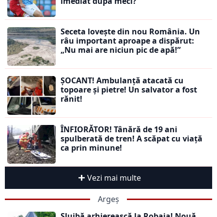
imediat după meci?
Seceta lovește din nou România. Un
râu important aproape a dispărut:
„Nu mai are niciun pic de apă!”
ȘOCANT! Ambulanță atacată cu
topoare și pietre! Un salvator a fost
rănit!
ÎNFIORĂTOR! Tânără de 19 ani
spulberată de tren! A scăpat cu viață
ca prin minune!
Vezi mai multe
Argeș
Slujbă arhierească la Robaia! Nouă