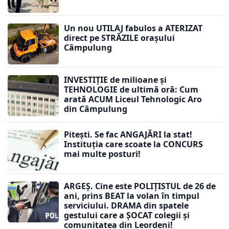
Un nou UTILAJ fabulos a ATERIZAT
direct pe STRĂZILE orașului
Câmpulung
INVESTIȚIE de milioane și
TEHNOLOGIE de ultimă oră: Cum
arată ACUM Liceul Tehnologic Aro
din Câmpulung
Pitești. Se fac ANGAJĂRI la stat!
Instituția care scoate la CONCURS
mai multe posturi!
ARGEȘ. Cine este POLIȚISTUL de 26 de
ani, prins BEAT la volan în timpul
serviciului. DRAMA din spatele
gestului care a ȘOCAT colegii și
comunitatea din Leordeni!