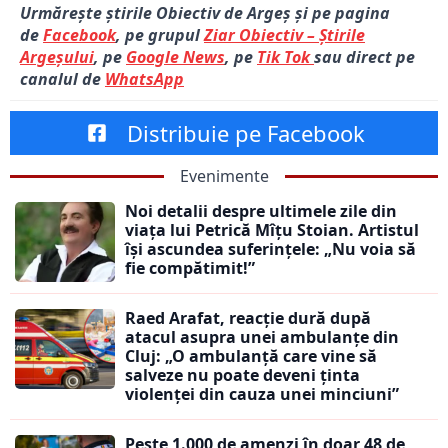
Urmărește știrile Obiectiv de Argeș și pe pagina
de
Facebook
, pe grupul
Ziar Obiectiv – Știrile
Argeșului
, pe
Google News
, pe
Tik Tok
sau direct pe
canalul de
WhatsApp
Distribuie pe Facebook
Evenimente
Noi detalii despre ultimele zile din
viața lui Petrică Mîțu Stoian. Artistul
își ascundea suferințele: „Nu voia să
fie compătimit!”
Raed Arafat, reacție dură după
atacul asupra unei ambulanțe din
Cluj: „O ambulanță care vine să
salveze nu poate deveni ținta
violenței din cauza unei minciuni”
Peste 1.000 de amenzi în doar 48 de