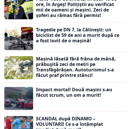
ore, în Argeș! Polițiștii au verificat
mii de oameni și mașini. Zeci de
șoferi au rămas fără permis!
Tragedie pe DN 7, la Călinești: un
biciclist de 59 de ani a murit după ce
a fost lovit de o mașină!
Mașină lăsată fără frâna de mână,
prăbușită zeci de metri pe
Transfăgărășan. Autoturismul s-a
făcut praf printre stânci!
Impact mortal! Două mașini s-au
făcut scrum, un om a murit!
SCANDAL după DINAMO –
VOLUNTARI! Ce s-a întâmplat