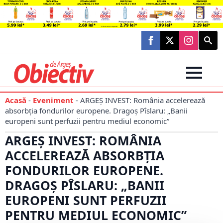
Searc
for:
Acasă
-
Eveniment
-
ARGEȘ INVEST: România accelerează
absorbția fondurilor europene. Dragoș Pîslaru: „Banii
europeni sunt perfuzii pentru mediul economic”
ARGEȘ INVEST: ROMÂNIA
ACCELEREAZĂ ABSORBȚIA
FONDURILOR EUROPENE.
DRAGOȘ PÎSLARU: „BANII
EUROPENI SUNT PERFUZII
PENTRU MEDIUL ECONOMIC”