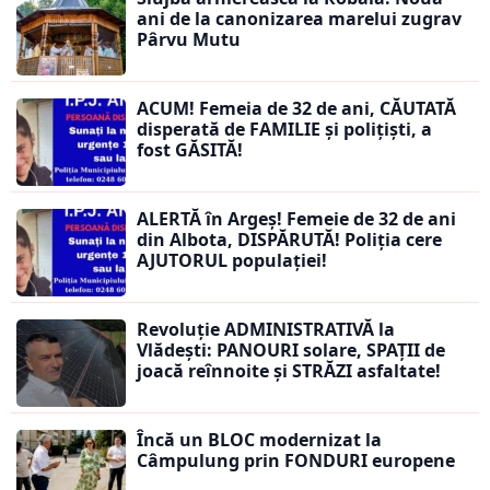
ani de la canonizarea marelui zugrav
Pârvu Mutu
ACUM! Femeia de 32 de ani, CĂUTATĂ
disperată de FAMILIE și polițiști, a
fost GĂSITĂ!
ALERTĂ în Argeș! Femeie de 32 de ani
din Albota, DISPĂRUTĂ! Poliția cere
AJUTORUL populației!
Revoluție ADMINISTRATIVĂ la
Vlădești: PANOURI solare, SPAȚII de
joacă reînnoite și STRĂZI asfaltate!
Încă un BLOC modernizat la
Câmpulung prin FONDURI europene