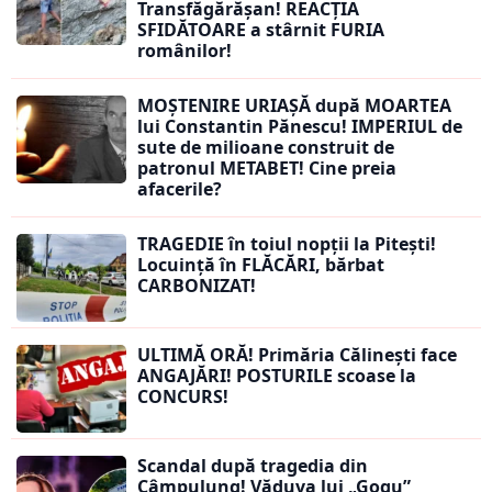
Transfăgărășan! REACȚIA
SFIDĂTOARE a stârnit FURIA
românilor!
MOȘTENIRE URIAȘĂ după MOARTEA
lui Constantin Pănescu! IMPERIUL de
sute de milioane construit de
patronul METABET! Cine preia
afacerile?
TRAGEDIE în toiul nopții la Pitești!
Locuință în FLĂCĂRI, bărbat
CARBONIZAT!
ULTIMĂ ORĂ! Primăria Călinești face
ANGAJĂRI! POSTURILE scoase la
CONCURS!
Scandal după tragedia din
Câmpulung! Văduva lui „Gogu”