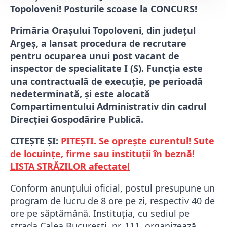
Topoloveni! Posturile scoase la CONCURS!
Primăria Orașului Topoloveni, din județul
Argeș, a lansat procedura de recrutare
pentru ocuparea unui post vacant de
inspector de specialitate I (S).
Funcția este
una contractuală de execuție, pe perioadă
nedeterminată, și este alocată
Compartimentului Administrativ din cadrul
Direcției Gospodărire Publică.
CITEȘTE ȘI:
PITEȘTI. Se oprește curentul! Sute
de locuințe, firme sau instituții în beznă!
LISTA STRĂZILOR afectate!
Conform anunțului oficial, postul presupune un
program de lucru de 8 ore pe zi, respectiv 40 de
ore pe săptămână. Instituția, cu sediul pe
strada Calea București, nr. 111, organizează