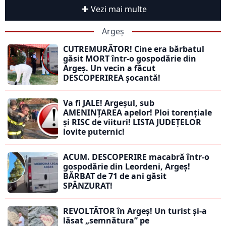
Vezi mai multe
Argeș
CUTREMURĂTOR! Cine era bărbatul
găsit MORT într-o gospodărie din
Argeș. Un vecin a făcut
DESCOPERIREA șocantă!
Va fi JALE! Argeșul, sub
AMENINȚAREA apelor! Ploi torențiale
și RISC de viituri! LISTA JUDEȚELOR
lovite puternic!
ACUM. DESCOPERIRE macabră într-o
gospodărie din Leordeni, Argeș!
BĂRBAT de 71 de ani găsit
SPÂNZURAT!
REVOLTĂTOR în Argeș! Un turist și-a
lăsat „semnătura” pe