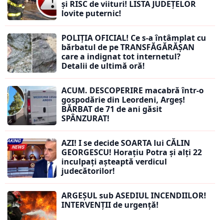
și RISC de viituri! LISTA JUDEȚELOR
lovite puternic!
POLIȚIA OFICIAL! Ce s-a întâmplat cu
bărbatul de pe TRANSFĂGĂRĂȘAN
care a indignat tot internetul?
Detalii de ultimă oră!
ACUM. DESCOPERIRE macabră într-o
gospodărie din Leordeni, Argeș!
BĂRBAT de 71 de ani găsit
SPÂNZURAT!
AZI! I se decide SOARTA lui CĂLIN
GEORGESCU! Horațiu Potra și alți 22
inculpați așteaptă verdicul
judecătorilor!
ARGEȘUL sub ASEDIUL INCENDIILOR!
INTERVENȚII de urgență!