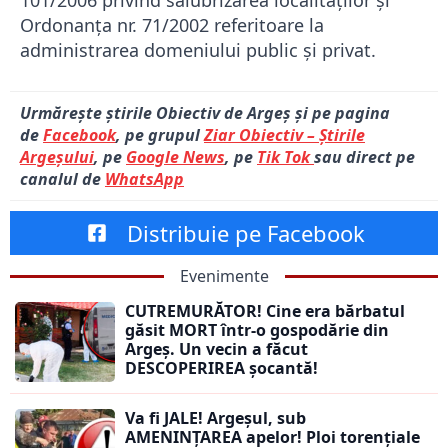
101/2006 privind salubrizarea localităților și
Ordonanța nr. 71/2002 referitoare la
administrarea domeniului public și privat.
Urmărește știrile Obiectiv de Argeș și pe pagina
de
Facebook
, pe grupul
Ziar Obiectiv – Știrile
Argeșului
, pe
Google News
, pe
Tik Tok
sau direct pe
canalul de
WhatsApp
Distribuie pe Facebook
Evenimente
CUTREMURĂTOR! Cine era bărbatul
găsit MORT într-o gospodărie din
Argeș. Un vecin a făcut
DESCOPERIREA șocantă!
Va fi JALE! Argeșul, sub
AMENINȚAREA apelor! Ploi torențiale