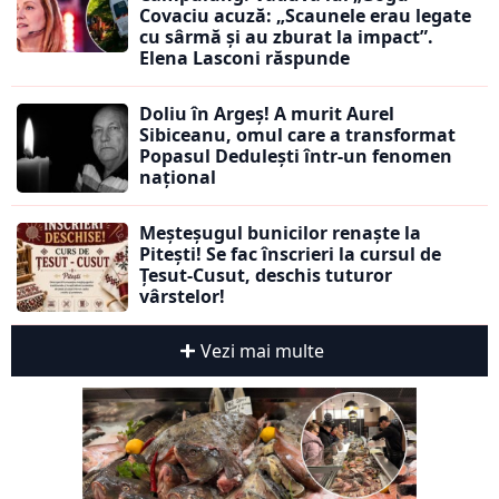
Covaciu acuză: „Scaunele erau legate
cu sârmă și au zburat la impact”.
Elena Lasconi răspunde
Doliu în Argeș! A murit Aurel
Sibiceanu, omul care a transformat
Popasul Dedulești într-un fenomen
național
Meșteșugul bunicilor renaște la
Pitești! Se fac înscrieri la cursul de
Țesut-Cusut, deschis tuturor
vârstelor!
Vezi mai multe