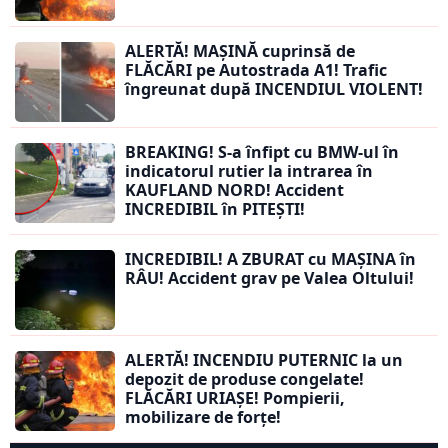
ALERTĂ! MAȘINĂ cuprinsă de
FLĂCĂRI pe Autostrada A1! Trafic
îngreunat după INCENDIUL VIOLENT!
BREAKING! S-a înfipt cu BMW-ul în
indicatorul rutier la intrarea în
KAUFLAND NORD! Accident
INCREDIBIL în PITEȘTI!
INCREDIBIL! A ZBURAT cu MAȘINA în
RÂU! Accident grav pe Valea Oltului!
ALERTĂ! INCENDIU PUTERNIC la un
depozit de produse congelate!
FLĂCĂRI URIAȘE! Pompierii,
mobilizare de forțe!