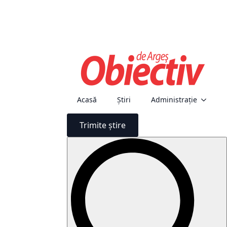
Acasă
Știri
Administraţie
Trimite știre