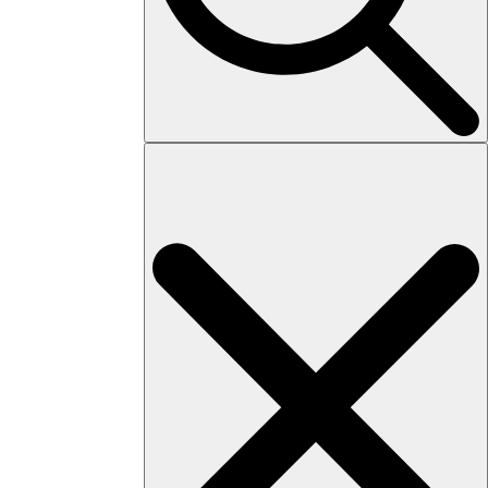
Search
for: