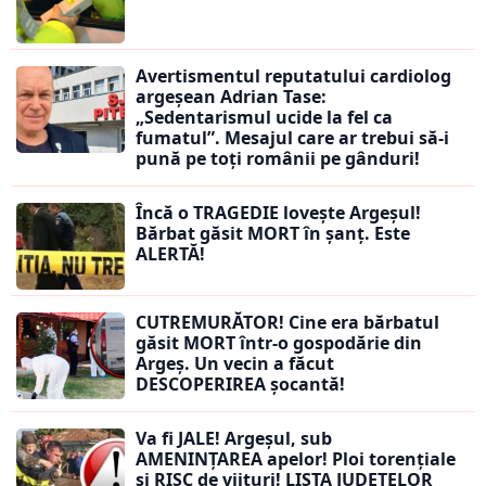
Avertismentul reputatului cardiolog
argeșean Adrian Tase:
„Sedentarismul ucide la fel ca
fumatul”. Mesajul care ar trebui să-i
pună pe toți românii pe gânduri!
Încă o TRAGEDIE lovește Argeșul!
Bărbat găsit MORT în șanț. Este
ALERTĂ!
CUTREMURĂTOR! Cine era bărbatul
găsit MORT într-o gospodărie din
Argeș. Un vecin a făcut
DESCOPERIREA șocantă!
Va fi JALE! Argeșul, sub
AMENINȚAREA apelor! Ploi torențiale
și RISC de viituri! LISTA JUDEȚELOR