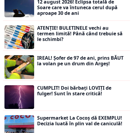
12 august 2026! Eclipsa totală de
Soare care va întuneca cerul după
aproape 30 de ani
ATENȚIE! BULETINELE vechi au
termen limită! Până când trebuie să
le schimbi?
IREAL! Șofer de 97 de ani, prins BĂUT
la volan pe un drum din Argeș!
CUMPLIT! Doi bărbați LOVIȚI de
fulger! Sunt în stare critică!
Supermarket La Cocoș dă EXEMPLU!
Decizia luată în plin val de caniculă!