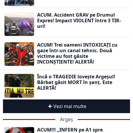
ACUM. Accident GRAV pe Drumul
Expres! Impact VIOLENT între 3 TIR-
uri!
ACUM! Trei oameni INTOXICAȚI cu
gaze într-un canal tehnic. Două
victime au fost găsite
INCONȘTIENTE! ALERTĂ!
Încă o TRAGEDIE lovește Argeșul!
Bărbat găsit MORT în șanț. Este
ALERTĂ!
Vezi mai multe
Argeș
ACUM!!! „INFERN pe A1 spre