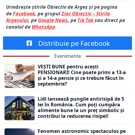
Urmărește știrile Obiectiv de Argeș și pe pagina
de
Facebook
, pe grupul
Ziar Obiectiv – Știrile
Argeșului
, pe
Google News
, pe
Tik Tok
sau direct pe
canalul de
WhatsApp
Distribuie pe Facebook
Evenimente
VEȘTI BUNE pentru acești
PENSIONARI! Cine poate primi a 13-a
și a 14-a pensie și ce trebuie făcut în
septembrie?
Lidl lansează pungile antirisipă de 5
lei în România. Cum poți cumpăra
alimente bune la un preț simbolic și
contribui la reducerea risipei!
Fenomen astronomic spectaculos pe