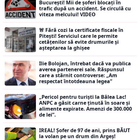
București! Mii de șoferi blocați în
trafic după un accident. Se circulă cu
viteza melcului! VIDEO
🚨 Fără cozi la certificate fiscale în
Pitești! Serviciul care le permite
cetățenilor să evite drumurile și
așteptarea la ghișee
Ilie Bolojan, întrebat dacă va publica
averea partenerei sale. Răspunsul
care a stârnit controverse: „Am
respectat întotdeauna legea”
„Pericol pentru turiști la Bâlea Lac!
ANPC a găsit carne ținută în soare și
alimente expirate. Amenzi de 300.000
de lei”.
IREAL! Șofer de 97 de ani, prins BĂUT
la volan pe un drum din Argeș!