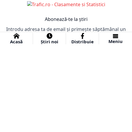
Abonează-te la știri
Introdu adresa ta de email și primește săptămânal un
email cu cele mai importante știri!
Meniu
Acasă
Știri noi
Distribuie
Abonare
© 2024 Ziar Obiectiv.