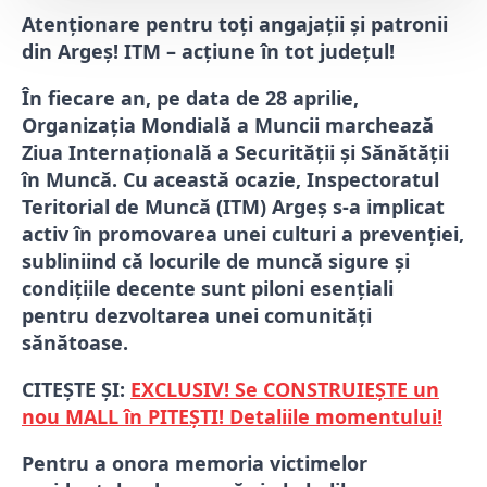
Atenționare pentru toți angajații și patronii
din Argeș! ITM – acțiune în tot județul!
În fiecare an, pe data de 28 aprilie,
Organizația Mondială a Muncii marchează
Ziua Internațională a Securității și Sănătății
în Muncă. Cu această ocazie, Inspectoratul
Teritorial de Muncă (ITM) Argeș s-a implicat
activ în promovarea unei culturi a prevenției,
subliniind că locurile de muncă sigure și
condițiile decente sunt piloni esențiali
pentru dezvoltarea unei comunități
sănătoase.
CITEȘTE ȘI:
EXCLUSIV! Se CONSTRUIEȘTE un
nou MALL în PITEȘTI! Detaliile momentului!
Pentru a onora memoria victimelor