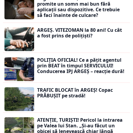
promite un somn mai bun fără
aplicații sau dispozitive. Ce trebuie
să faci înainte de culcare?
ARGEȘ. VITEZOMAN la 80 ani! Cu cât
a fost prins de polițiști?
POLIȚIA OFICIAL! Ce a pățit agentul
prin BEAT în timpul SERVICULUI!
Conducerea IPJ ARGEȘ – reacție dură!
TRAFIC BLOCAT în ARGEȘ! Copac
PRĂBUȘIT pe stradă!
ATENȚIE, TURIȘTI! Pericol la intrarea
pe Valea lui Stan. „Și-au făcut un
obicei să lenevească chiar lângă