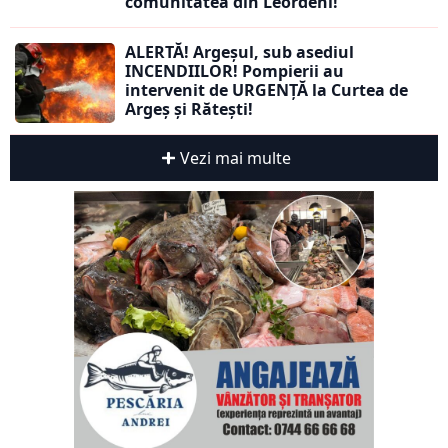
comunitatea din Leordeni!
ALERTĂ! Argeșul, sub asediul
INCENDIILOR! Pompierii au
intervenit de URGENȚĂ la Curtea de
Argeș și Rătești!
Vezi mai multe