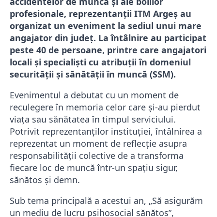
accidentelor de muncă și ale bolilor
profesionale, reprezentanții ITM Argeș au
organizat un eveniment la sediul unui mare
angajator din județ. La întâlnire au participat
peste 40 de persoane, printre care angajatori
locali și specialiști cu atribuții în domeniul
securității și sănătății în muncă (SSM).
Evenimentul a debutat cu un moment de
reculegere în memoria celor care și-au pierdut
viața sau sănătatea în timpul serviciului.
Potrivit reprezentanților instituției, întâlnirea a
reprezentat un moment de reflecție asupra
responsabilității colective de a transforma
fiecare loc de muncă într-un spațiu sigur,
sănătos și demn.
Sub tema principală a acestui an, „Să asigurăm
un mediu de lucru psihosocial sănătos”,