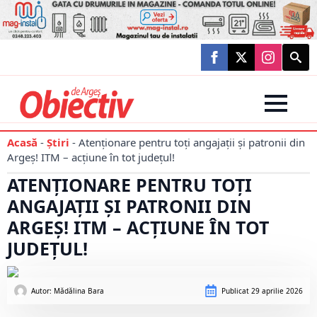
Searc
for:
Acasă
-
Știri
-
Atenționare pentru toți angajații și patronii din
Argeș! ITM – acțiune în tot județul!
ATENȚIONARE PENTRU TOȚI
ANGAJAȚII ȘI PATRONII DIN
ARGEȘ! ITM – ACȚIUNE ÎN TOT
JUDEȚUL!
Autor: 
Mădălina Bara
Publicat
29 aprilie 2026