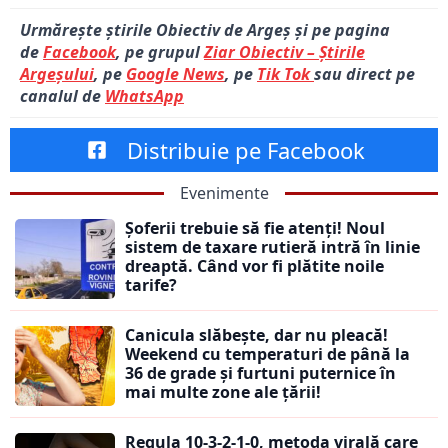
Urmărește știrile Obiectiv de Argeș și pe pagina
de
Facebook
, pe grupul
Ziar Obiectiv – Știrile
Argeșului
, pe
Google News
, pe
Tik Tok
sau direct pe
canalul de
WhatsApp
Distribuie pe Facebook
Evenimente
Șoferii trebuie să fie atenți! Noul
sistem de taxare rutieră intră în linie
dreaptă. Când vor fi plătite noile
tarife?
Canicula slăbește, dar nu pleacă!
Weekend cu temperaturi de până la
36 de grade și furtuni puternice în
mai multe zone ale țării!
Regula 10-3-2-1-0, metoda virală care