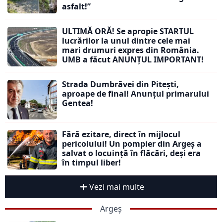
asfalt!”
ULTIMĂ ORĂ! Se apropie STARTUL
lucrărilor la unul dintre cele mai
mari drumuri expres din România.
UMB a făcut ANUNȚUL IMPORTANT!
Strada Dumbrăvei din Pitești,
aproape de final! Anunțul primarului
Gentea!
Fără ezitare, direct în mijlocul
pericolului! Un pompier din Argeș a
salvat o locuință în flăcări, deși era
în timpul liber!
Vezi mai multe
Argeș