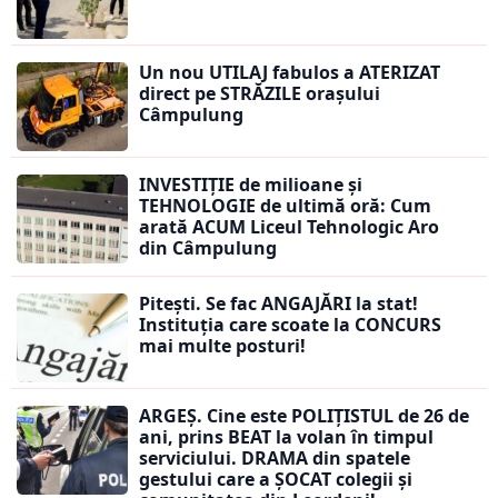
Un nou UTILAJ fabulos a ATERIZAT
direct pe STRĂZILE orașului
Câmpulung
INVESTIȚIE de milioane și
TEHNOLOGIE de ultimă oră: Cum
arată ACUM Liceul Tehnologic Aro
din Câmpulung
Pitești. Se fac ANGAJĂRI la stat!
Instituția care scoate la CONCURS
mai multe posturi!
ARGEȘ. Cine este POLIȚISTUL de 26 de
ani, prins BEAT la volan în timpul
serviciului. DRAMA din spatele
gestului care a ȘOCAT colegii și