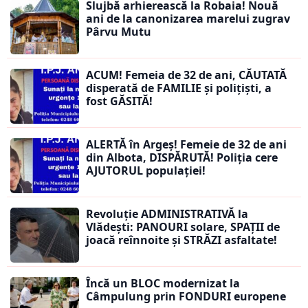
Slujbă arhierească la Robaia! Nouă
ani de la canonizarea marelui zugrav
Pârvu Mutu
ACUM! Femeia de 32 de ani, CĂUTATĂ
disperată de FAMILIE și polițiști, a
fost GĂSITĂ!
ALERTĂ în Argeș! Femeie de 32 de ani
din Albota, DISPĂRUTĂ! Poliția cere
AJUTORUL populației!
Revoluție ADMINISTRATIVĂ la
Vlădești: PANOURI solare, SPAȚII de
joacă reînnoite și STRĂZI asfaltate!
Încă un BLOC modernizat la
Câmpulung prin FONDURI europene