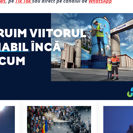
ews
, pe
Tik Tok
sau direct pe canalul de
WhatsApp