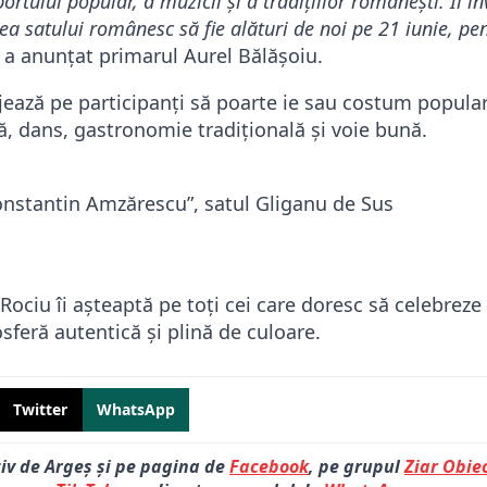
rtului popular, a muzicii și a tradițiilor românești. Îi inv
ea satului românesc să fie alături de noi pe 21 iunie, pen
,
a anunțat primarul Aurel Bălășoiu.
ajează pe participanți să poarte ie sau costum popular
ă, dans, gastronomie tradițională și voie bună.
onstantin Amzărescu”, satul Gliganu de Sus
Rociu îi așteaptă pe toți cei care doresc să celebreze t
feră autentică și plină de culoare.
Twitter
WhatsApp
tiv de Argeș și pe pagina de
Facebook
, pe grupul
Ziar Obiec