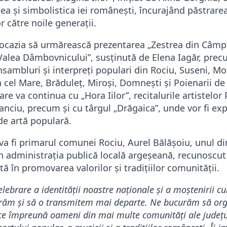
 și simbolistica iei românești, încurajând păstrarea
r către noile generații.
a ocazia să urmărească prezentarea „Zestrea din Câmp
Valea Dâmbovnicului”, susținută de Elena Iagăr, prec
ansambluri și interpreți populari din Rociu, Suseni, Mo
n cel Mare, Brăduleț, Miroși, Domnești și Poienarii de
e va continua cu „Hora Iilor”, recitalurile artistelor
tanciu
, precum și cu târgul „Drăgaica”, unde vor fi e
 de artă populară.
va fi primarul comunei Rociu,
Aurel Bălășoiu
, unul di
in administrația publică locală argeșeană, recunoscu
ă în promovarea valorilor și tradițiilor comunității.
elebrare a identității noastre naționale și a moștenirii cu
trăm și să o transmitem mai departe. Ne bucurăm să or
e împreună oameni din mai multe comunități ale județul