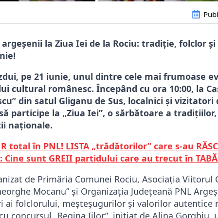
Publ
argeșenii la Ziua Iei de la Rociu: tradiție, folclor ș
nie!
dui, pe 21 iunie, unul dintre cele mai frumoase 
ui cultural românesc. Începând cu ora 10:00, la Ca
” din satul Gliganu de Sus, localnici și vizitatori 
să participe la „Ziua Iei”, o sărbătoare a tradițiilor,
ii naționale.
total în PNL! LISTA „trădătorilor” care s-au RĂS
: Cine sunt GREII partidului care au trecut în TABĂ
nizat de Primăria Comunei Rociu, Asociația Viitorul
eorghe Mocanu” și Organizația Județeană PNL Argeș,
ri ai folclorului, meșteșugurilor și valorilor autentice
u concursul „Regina Iilor”, inițiat de
Alina Gorghiu
, 