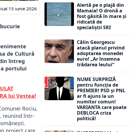
Alertă pe o plajă din
icat
15 iunie 2026
Mamaia! O dronă a
fost găsită în mare și
ridicată de
i bucurie
specialiștii SRI
Călin Georgescu
evenimente
atacă planul privind
adoptarea monedei
sa de Cultură
euro! „Ar însemna
din întreg
trădarea leului”
 a portului
NUME SURPRIZĂ
pentru funcția de
CULAT
PREMIER! PSD și PNL
RA lui Veștea!
ar fi ajuns la un
numitor comun!
VARIANTA care poate
 Comunei Rociu,
DEBLOCA criza
 reunind într-
politică!
 românești.
un proiect care