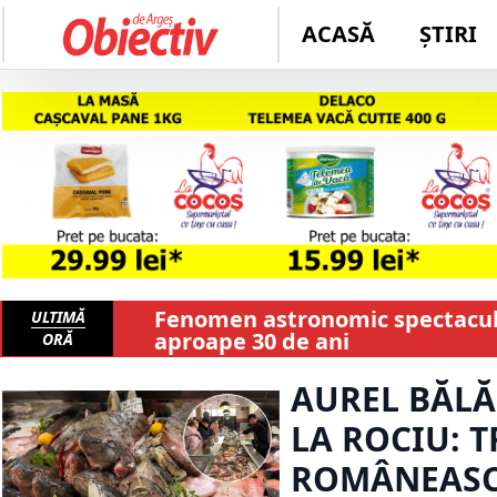
ACASĂ
ȘTIRI
Fenomen astronomic spectaculos
ULTIMĂ
aproape 30 de ani
ORĂ
AUREL BĂLĂȘ
LA ROCIU: T
ROMÂNEASCĂ