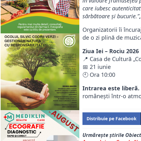
în valoare frumusețea po
care iubesc autenticitat
sărbătoare și bucurie.”
Organizatorii îi încur
de o zi plină de muzic
Ziua Iei – Rociu 2026
📍 Casa de Cultură „C
📅 21 iunie
🕙 Ora 10:00
Intrarea este liberă.
românești într-o atmos
Distribuie pe Facebook
Urmărește știrile Obiec