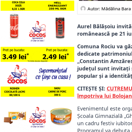
Autor: 
Mădălina Bara
Aurel Bălășoiu invită 
românească pe 21 iu
Comuna Rociu va găz
dedicate patrimoniul
„Constantin Amzărescu
județul sunt invitați 
popular și a identităț
CITEȘTE ȘI:
CUTREMUR 
împotriva lui Bolojan
Evenimentul este orga
Școala Gimnazială „Gh
un cadru festiv iubito
Programul va debuta c