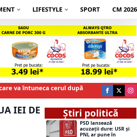
MENT
LIFESTYLE
SPORT
CM 2026
care va întuneca cerul după
A IEI DE
Știri politică
PSD lansează
acuzații dure: USR și
PNL ar pune în