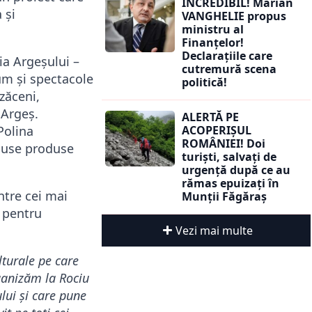
INCREDIBIL! Marian
 și
VANGHELIE propus
ministru al
Finanțelor!
Declarațiile care
ia Argeșului –
cutremură scena
um și spectacole
politică!
zăceni,
 Argeș.
ALERTĂ PE
ACOPERIȘUL
Polina
ROMÂNIEI! Doi
xpuse produse
turiști, salvați de
urgență după ce au
rămas epuizați în
ntre cei mai
Munții Făgăraș
t pentru
Vezi mai multe
lturale pe care
ganizăm la Rociu
ui și care pune