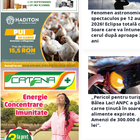
Fenomen astronomi
spectaculos pe 12 a
2026! Eclipsa totală 
Soare care va întun
cerul după aproape 
ani
„Pericol pentru turiș
Bâlea Lac! ANPC a gă
carne ținută în soare
alimente expirate.
Amenzi de 300.000 d
lei”.