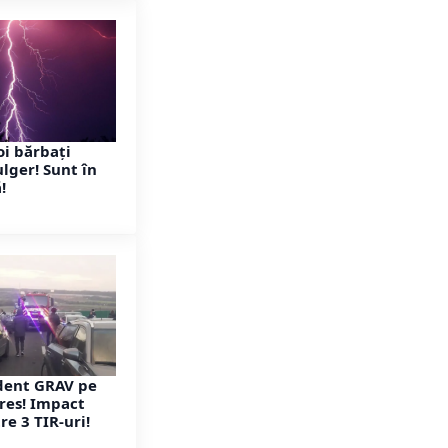
i bărbați
lger! Sunt în
!
dent GRAV pe
res! Impact
re 3 TIR-uri!