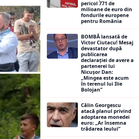
pericol 771 de
milioane de euro din
fondurile europene
pentru România
BOMBĂ lansată de
Victor Ciutacu! Mesaj
devastator după
publicarea
declarației de avere a
partenerei lui
Nicușor Dan:
„Mingea este acum
în terenul lui Ilie
Bolojan”
Călin Georgescu
atacă planul privind
adoptarea monedei
euro: „Ar însemna
trădarea leului”