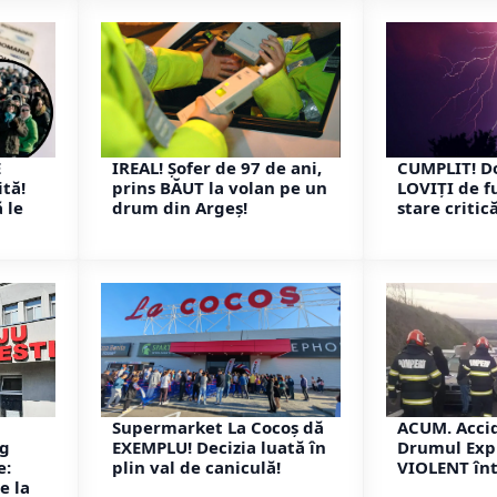
E
IREAL! Șofer de 97 de ani,
CUMPLIT! Do
tă!
prins BĂUT la volan pe un
LOVIȚI de fu
 le
drum din Argeș!
stare critică
Supermarket La Cocoș dă
ACUM. Acci
og
EXEMPLU! Decizia luată în
Drumul Exp
e:
plin val de caniculă!
VIOLENT înt
e la