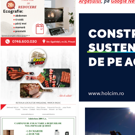
Argeșului
, pe
Google N