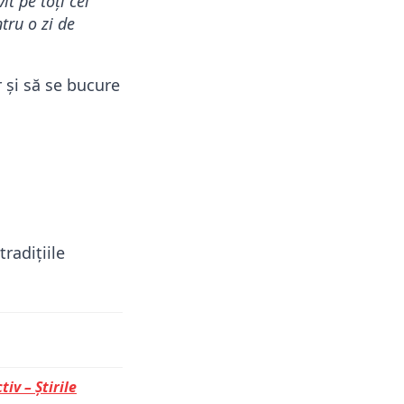
it pe toți cei
tru o zi de
 și să se bucure
radițiile
tiv – Știrile