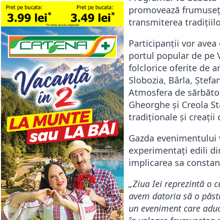
promovează frumusețea
transmiterea tradițiilo
Participanții vor ave
portul popular de pe 
folclorice oferite de 
Slobozia, Bârla, Ștefa
Atmosfera de sărbătoar
Gheorghe
și
Creola S
tradiționale și creații
Gazda evenimentului 
experimentați edili d
implicarea sa constant
„Ziua Iei reprezintă o c
avem datoria să o păs
un eveniment care aduc