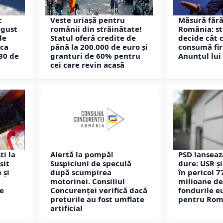
c
Veste uriașă pentru
Măsură fără
ugust
românii din străinătate!
România: st
de
Statul oferă credite de
decide cât 
eca
până la 200.000 de euro și
consumă fi
30 de
granturi de 60% pentru
Anunțul lui 
cei care revin acasă
ti la
Alertă la pompă!
PSD lanseaz
sit
Suspiciuni de speculă
dure: USR ș
 și
după scumpirea
în pericol 7
motorinei. Consiliul
milioane de
e
Concurenței verifică dacă
fondurile 
prețurile au fost umflate
pentru Rom
artificial