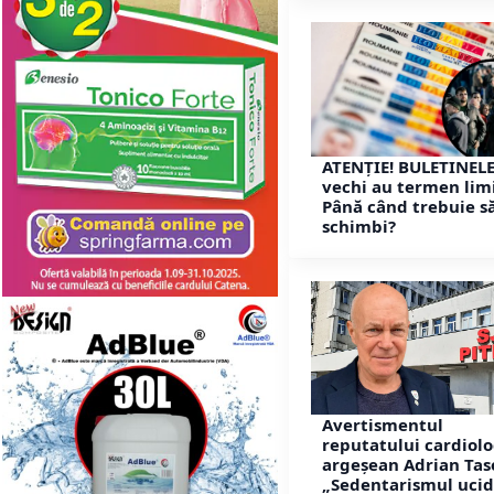
ATENȚIE! BULETINEL
vechi au termen limi
Până când trebuie să
schimbi?
Avertismentul
reputatului cardiol
argeșean Adrian Tas
„Sedentarismul ucid