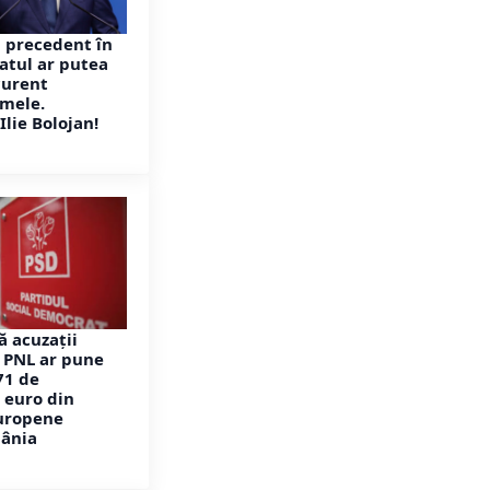
 precedent în
atul ar putea
curent
rmele.
Ilie Bolojan!
ă acuzații
i PNL ar pune
71 de
 euro din
europene
ânia