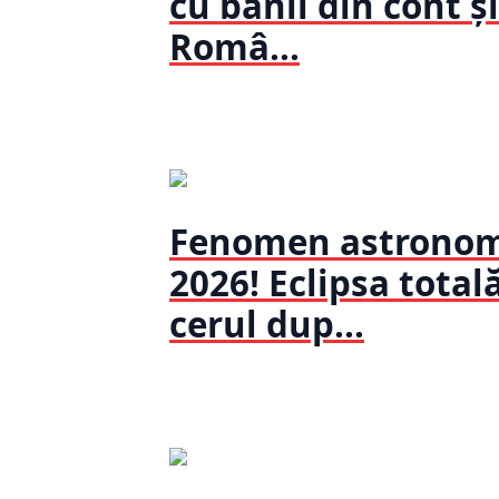
cu banii din cont și
Româ...
Fenomen astronomi
2026! Eclipsa total
cerul dup...