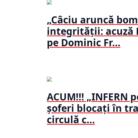
„Câciu aruncă bomb
integrității: acuză
pe Dominic Fr...
ACUM!!! „INFERN pe
șoferi blocați în t
circulă c...