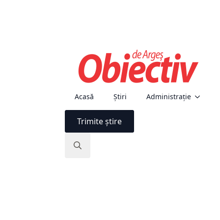
Acasă
Știri
Administraţie
Trimite știre
Search
for: