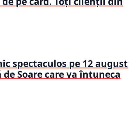
 de pe card. Toți clienții din
c spectaculos pe 12 august
ă de Soare care va întuneca