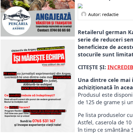
Autor: 
redactie
Retailerul german Ka
serie de reduceri sem
beneficieze de aceste
stocurile sunt limita
CITEȘTE ȘI:
INCREDIBI
Una dintre cele mai 
achiziționată în acea
Produsul este disponib
de 125 de grame și un
Pe lista produselor cu
Astfel, caserola de 10
în timp ce smântâna S