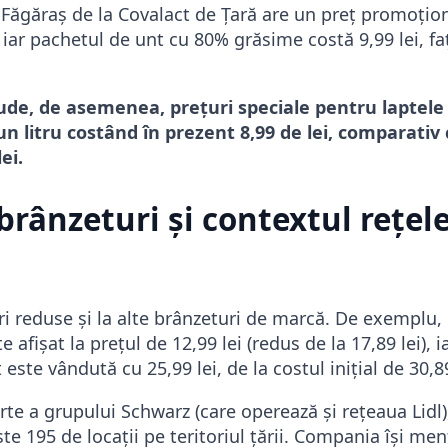
ăgăraș de la Covalact de Țară are un preț promoționa
, iar pachetul de unt cu 80% grăsime costă 9,99 lei, fa
ude, de asemenea, prețuri speciale pentru laptele
n litru costând în prezent 8,99 de lei, comparativ 
ei.
brânzeturi și contextul rețele
uri reduse și la alte brânzeturi de marcă. De exemplu,
afișat la prețul de 12,99 lei (redus de la 17,89 lei), i
ste vândută cu 25,99 lei, de la costul inițial de 30,89
e a grupului Schwarz (care operează și rețeaua Lidl),
te 195 de locații pe teritoriul țării. Compania își men