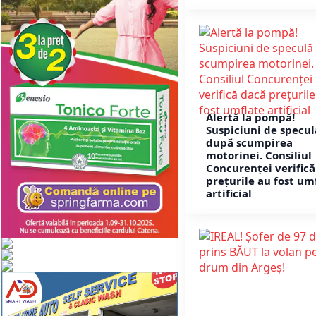
Alertă la pompă!
Suspiciuni de specul
după scumpirea
motorinei. Consiliul
Concurenței verifică
prețurile au fost um
artificial