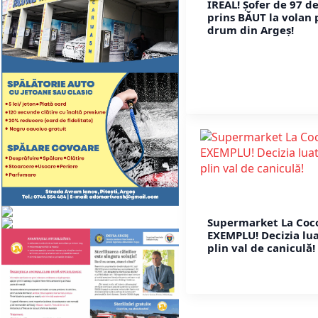
IREAL! Șofer de 97 de
prins BĂUT la volan 
drum din Argeș!
Supermarket La Coc
EXEMPLU! Decizia lua
plin val de caniculă!