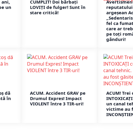
 ani,
CUMPLIT! Doi bărbați
Avertismen
pe un
LOVIȚI de fulger! Sunt în
reputatului
stare critică!
argeșean Ad
„Sedentaris
fel ca fuma
care ar treb
pe toți rom
gânduri!
oș dă
ACUM. Accident GRAV pe
ACUM! Trei
tă în
Drumul Expres! Impact
INTOXICAȚI 
VIOLENT între 3 TIR-uri!
un canal te
victime au f
INCONȘTIEN