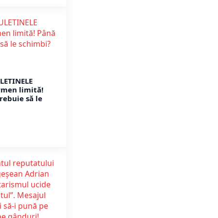
ULETINELE
rmen limită!
rebuie să le