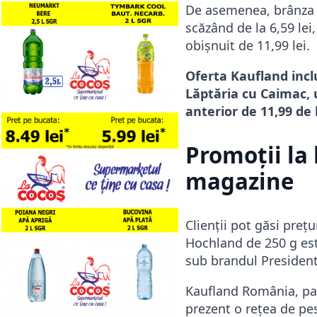
De asemenea, brânza F
scăzând de la 6,59 lei
obișnuit de 11,99 lei.
Oferta Kaufland incl
Lăptăria cu Caimac, u
anterior de 11,99 de l
Promoții la 
magazine
Clienții pot găsi preț
Hochland de 250 g este 
sub brandul President e
Kaufland România, part
prezent o rețea de pes