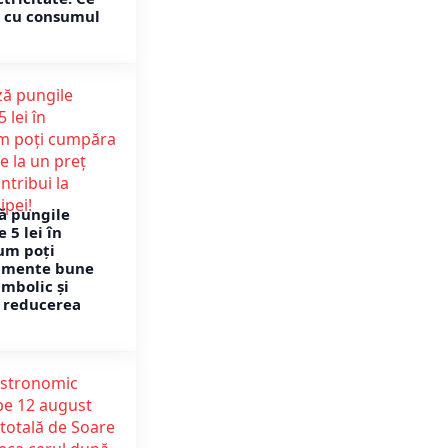
ă cu consumul
ză pungile
 5 lei în
um poți
imente bune
imbolic și
a reducerea