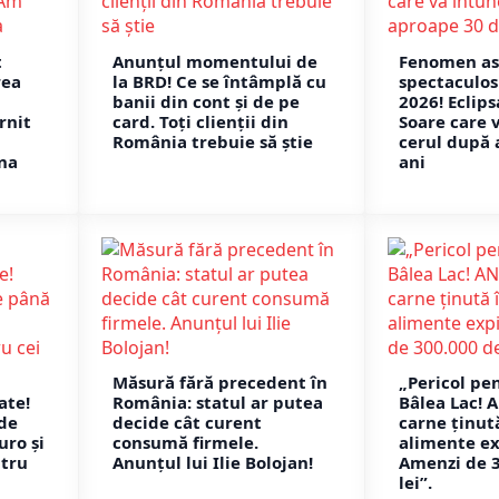
t
Anunțul momentului de
Fenomen as
rea
la BRD! Ce se întâmplă cu
spectaculos
banii din cont și de pe
2026! Eclips
rnit
card. Toți clienții din
Soare care 
România trebuie să știe
cerul după 
na
ani
Măsură fără precedent în
„Pericol pen
ate!
România: statul ar putea
Bâlea Lac! 
 de
decide cât curent
carne ținută
uro și
consumă firmele.
alimente ex
ntru
Anunțul lui Ilie Bolojan!
Amenzi de 
lei”.