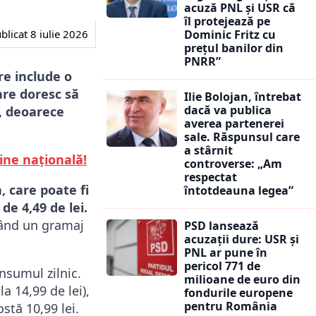
acuză PNL și USR că
îl protejează pe
blicat
8 iulie 2026
Dominic Fritz cu
prețul banilor din
PNRR”
re include o
care doresc să
Ilie Bolojan, întrebat
dacă va publica
t, deoarece
averea partenerei
sale. Răspunsul care
a stârnit
ine națională!
controverse: „Am
respectat
 care poate fi
întotdeauna legea”
de 4,49 de lei.
având un gramaj
PSD lansează
acuzații dure: USR și
PNL ar pune în
pericol 771 de
onsumul zilnic.
milioane de euro din
a 14,99 de lei),
fondurile europene
pentru România
stă 10,99 lei.