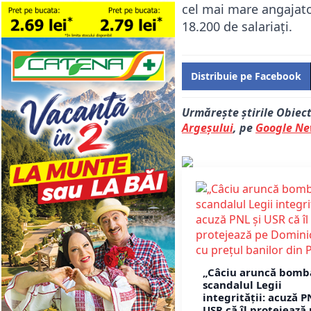
cel mai mare angajat
18.200 de salariați.
Distribuie pe Facebook
Urmărește știrile Obiec
Argeșului
, pe
Google N
„Câciu aruncă bomb
scandalul Legii
integrității: acuză P
USR că îl protejează