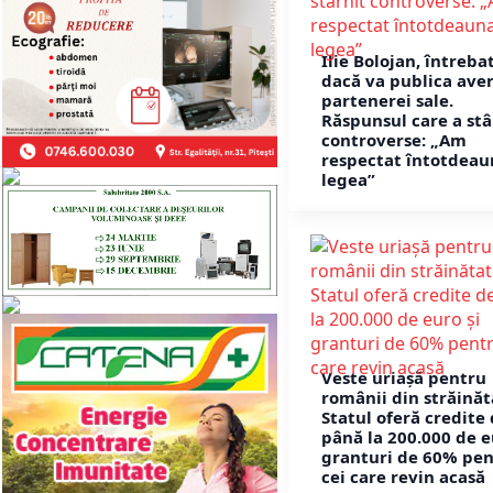
Ilie Bolojan, întreba
dacă va publica ave
partenerei sale.
Răspunsul care a stâ
controverse: „Am
respectat întotdeau
legea”
Veste uriașă pentru
românii din străinăt
Statul oferă credite
până la 200.000 de e
granturi de 60% pe
cei care revin acasă