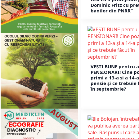
Dominic Fritz cu pre
banilor din PNRR”
VEȘTI BUNE pentru a
PENSIONARI! Cine p
primi a 13-a și a 14-a
pensie și ce trebuie 
în septembrie?