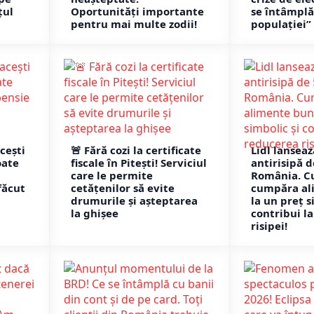
țul
Oportunități importante
se întâmpl
pentru mai multe zodii!
populației”
cești
🚨 Fără cozi la certificate
Lidl lansea
oate
fiscale în Pitești! Serviciul
antirisipă de
care le permite
România. C
făcut
cetățenilor să evite
cumpăra al
drumurile și așteptarea
la un preț s
la ghișee
contribui l
risipei!