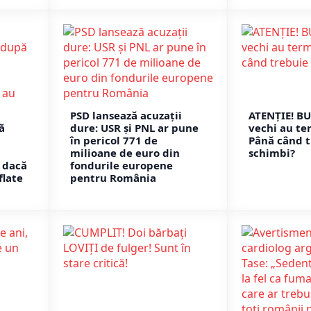
PSD lansează acuzații
ATENȚIE! B
ă
dure: USR și PNL ar pune
vechi au te
în pericol 771 de
Până când t
milioane de euro din
schimbi?
 dacă
fondurile europene
flate
pentru România