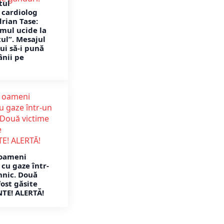
tul
 cardiolog
rian Tase:
mul ucide la
tul”. Mesajul
ui să-i pună
ânii pe
 oameni
cu gaze într-
hnic. Două
ost găsite
TE! ALERTĂ!