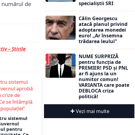
specialiștii SRI
e numărul de
Călin Georgescu
atacă planul privind
adoptarea monedei
euro! „Ar însemna
trădarea leului”
tiv – Știrile
NUME SURPRIZĂ
pentru funcția de
PREMIER! PSD și PNL
ar fi ajuns la un
numitor comun!
VARIANTA care poate
DEBLOCA criza
politică!
Vezi mai multe
tru sistemul
Guvernul
nul pentru
ctricitate. Ce