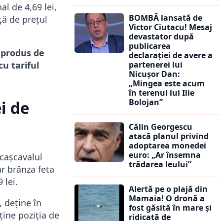
l de 4,69 lei,
BOMBĂ lansată de
ță de prețul
Victor Ciutacu! Mesaj
devastator după
publicarea
 produs de
declarației de avere a
cu tariful
partenerei lui
Nicușor Dan:
„Mingea este acum
în terenul lui Ilie
Bolojan”
i de
Călin Georgescu
atacă planul privind
adoptarea monedei
euro: „Ar însemna
 cașcavalul
trădarea leului”
ar brânza feta
 lei.
Alertă pe o plajă din
Mamaia! O dronă a
 deține în
fost găsită în mare și
ține poziția de
ridicată de