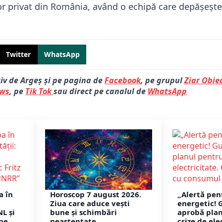
or privat din România, având o echipă care depășeșt
Twitter
WhatsApp
tiv de Argeș și pe pagina de
Facebook
, pe grupul
Ziar Obiec
ews
, pe
Tik Tok
sau direct pe canalul de
WhatsApp
a în
Horoscop 7 august 2026.
„Alertă pen
Ziua care aduce vești
energetic! 
NL și
bune și schimbări
aprobă pla
 pe
neașteptate.
crize de ele