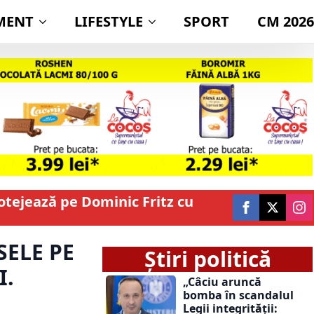
MENT
LIFESTYLE
SPORT
CM 2026
rotejează pe Dominic Fritz cu
SELE PE
Știri politică
I.
„Câciu aruncă
bomba în scandalul
Legii integrității: