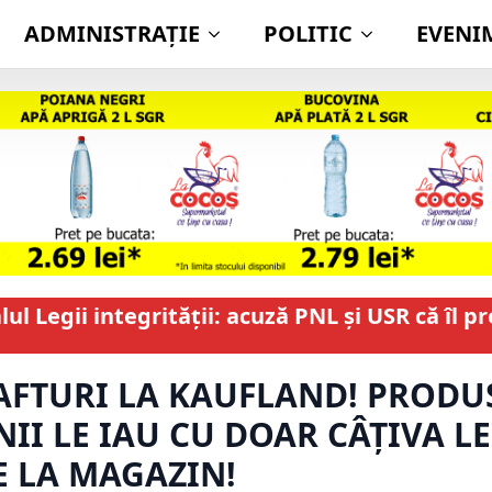
ADMINISTRAŢIE
POLITIC
EVENI
l Legii integrității: acuză PNL și USR că îl p
RAFTURI LA KAUFLAND! PRODU
I LE IAU CU DOAR CÂȚIVA LE
E LA MAGAZIN!