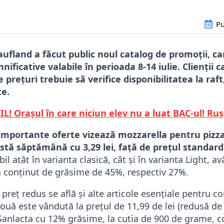
Pu
ufland a făcut public noul catalog de promoții, ca
nificative valabile în perioada 8-14 iulie. Clienții 
 prețuri trebuie să verifice disponibilitatea la raf
te.
L! Orașul în care niciun elev nu a luat BAC-ul! Ruș
importante oferte vizează mozzarella pentru pizza,
stă săptămână cu 3,29 lei, față de prețul standard 
il atât în varianta clasică, cât și în varianta Light, 
 conținut de grăsime de 45%, respectiv 27%.
 preț redus se află și alte articole esențiale pentru c
 ouă este vândută la prețul de 11,99 de lei (redusă de l
anlacta cu 12% grăsime, la cutia de 900 de grame, co