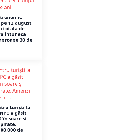
tronomic
 pe 12 august
a totală de
va întuneca
aproape 30 de
tru turiști la
ANPC a găsit
 în soare și
pirate.
300.000 de