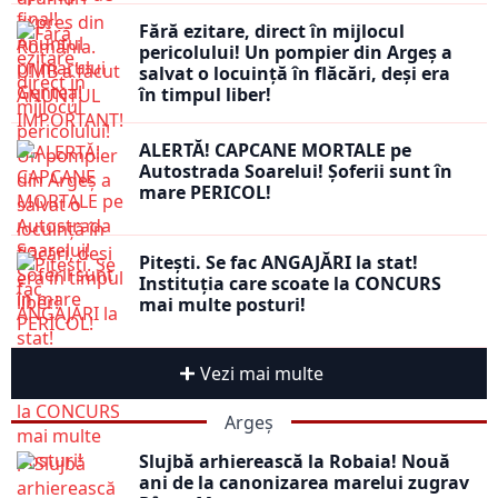
Fără ezitare, direct în mijlocul
pericolului! Un pompier din Argeș a
salvat o locuință în flăcări, deși era
în timpul liber!
ALERTĂ! CAPCANE MORTALE pe
Autostrada Soarelui! Șoferii sunt în
mare PERICOL!
Pitești. Se fac ANGAJĂRI la stat!
Instituția care scoate la CONCURS
mai multe posturi!
Vezi mai multe
Argeș
Slujbă arhierească la Robaia! Nouă
ani de la canonizarea marelui zugrav