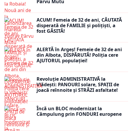
Pârvu Mutu
ACUM! Femeia de 32 de ani, CĂUTATĂ
disperată de FAMILIE și polițiști, a
fost GĂSITĂ!
ALERTĂ în Argeș! Femeie de 32 de ani
din Albota, DISPĂRUTĂ! Poliția cere
AJUTORUL populației!
Revoluție ADMINISTRATIVĂ la
Vlădești: PANOURI solare, SPAȚII de
joacă reînnoite și STRĂZI asfaltate!
Încă un BLOC modernizat la
Câmpulung prin FONDURI europene