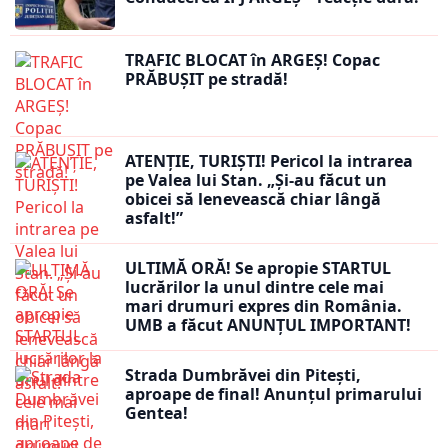
TRAFIC BLOCAT în ARGEȘ! Copac
PRĂBUȘIT pe stradă!
ATENȚIE, TURIȘTI! Pericol la intrarea
pe Valea lui Stan. „Și-au făcut un
obicei să lenevească chiar lângă
asfalt!”
ULTIMĂ ORĂ! Se apropie STARTUL
lucrărilor la unul dintre cele mai
mari drumuri expres din România.
UMB a făcut ANUNȚUL IMPORTANT!
Strada Dumbrăvei din Pitești,
aproape de final! Anunțul primarului
Gentea!