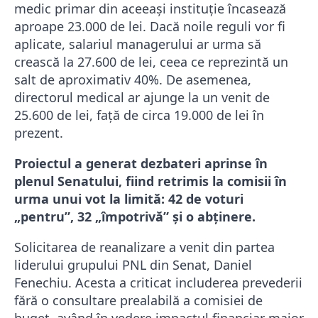
medic primar din aceeași instituție încasează
aproape 23.000 de lei. Dacă noile reguli vor fi
aplicate, salariul managerului ar urma să
crească la 27.600 de lei, ceea ce reprezintă un
salt de aproximativ 40%. De asemenea,
directorul medical ar ajunge la un venit de
25.600 de lei, față de circa 19.000 de lei în
prezent.
Proiectul a generat dezbateri aprinse în
plenul Senatului, fiind retrimis la comisii în
urma unui vot la limită: 42 de voturi
„pentru”, 32 „împotrivă” și o abținere.
Solicitarea de reanalizare a venit din partea
liderului grupului PNL din Senat, Daniel
Fenechiu. Acesta a criticat includerea prevederii
fără o consultare prealabilă a comisiei de
buget, având în vedere impactul financiar major