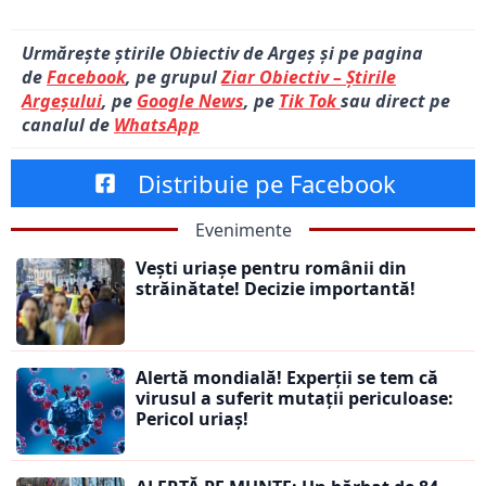
Urmărește știrile Obiectiv de Argeș și pe pagina
de
Facebook
, pe grupul
Ziar Obiectiv – Știrile
Argeșului
, pe
Google News
, pe
Tik Tok
sau direct pe
canalul de
WhatsApp
Distribuie pe Facebook
Evenimente
Vești uriașe pentru românii din
străinătate! Decizie importantă!
Alertă mondială! Experții se tem că
virusul a suferit mutații periculoase:
Pericol uriaș!