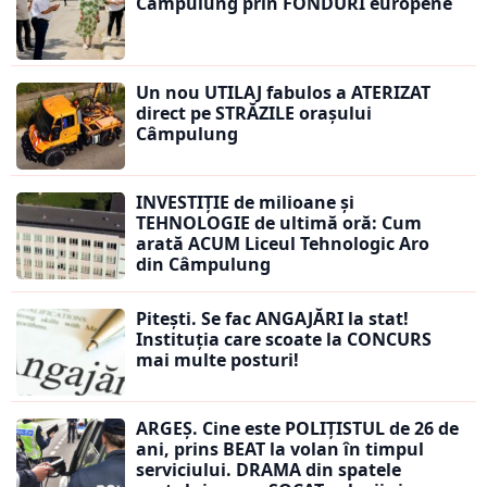
Câmpulung prin FONDURI europene
Un nou UTILAJ fabulos a ATERIZAT
direct pe STRĂZILE orașului
Câmpulung
INVESTIȚIE de milioane și
TEHNOLOGIE de ultimă oră: Cum
arată ACUM Liceul Tehnologic Aro
din Câmpulung
Pitești. Se fac ANGAJĂRI la stat!
Instituția care scoate la CONCURS
mai multe posturi!
ARGEȘ. Cine este POLIȚISTUL de 26 de
ani, prins BEAT la volan în timpul
serviciului. DRAMA din spatele