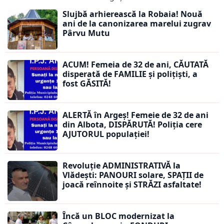
Slujbă arhierească la Robaia! Nouă
ani de la canonizarea marelui zugrav
Pârvu Mutu
ACUM! Femeia de 32 de ani, CĂUTATĂ
disperată de FAMILIE și polițiști, a
fost GĂSITĂ!
ALERTĂ în Argeș! Femeie de 32 de ani
din Albota, DISPĂRUTĂ! Poliția cere
AJUTORUL populației!
Revoluție ADMINISTRATIVĂ la
Vlădești: PANOURI solare, SPAȚII de
joacă reînnoite și STRĂZI asfaltate!
Încă un BLOC modernizat la