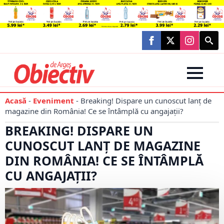
Searc
for:
Acasă
-
Eveniment
-
Breaking! Dispare un cunoscut lanț de
magazine din România! Ce se întâmplă cu angajații?
BREAKING! DISPARE UN
CUNOSCUT LANȚ DE MAGAZINE
DIN ROMÂNIA! CE SE ÎNTÂMPLĂ
CU ANGAJAȚII?