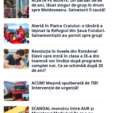
ALERTĂ PE MUNTE: Un bărbat de 84
de ani, lăsat singur de grup în drum
spre Moldoveanu. Salvatorii îl caută!
Alertă în Piatra Craiului: o tânără a
leșinat la Refugiul din Șaua Funduri.
Salvamontiștii au pornit spre grup!
Revoluție în liceele din România!
Elevii care intră în clasa a IX-a din
toamnă vor învăța după programe
complet noi. Ce se schimbă după 20
de ani?
ACUM! Mașină spulberată de TIR!
Intervenție de urgență!
SCANDAL monstru între AUR și