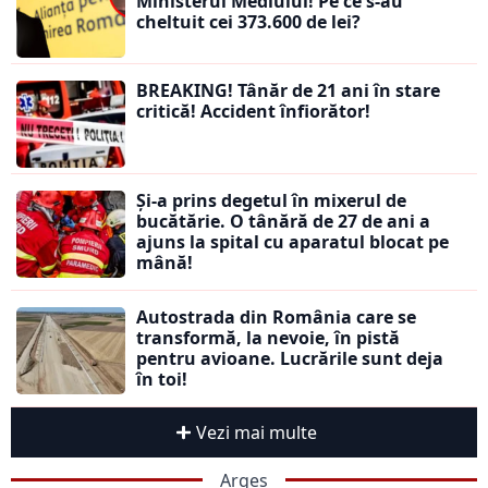
Ministerul Mediului! Pe ce s-au
cheltuit cei 373.600 de lei?
BREAKING! Tânăr de 21 ani în stare
critică! Accident înfiorător!
Și-a prins degetul în mixerul de
bucătărie. O tânără de 27 de ani a
ajuns la spital cu aparatul blocat pe
mână!
Autostrada din România care se
transformă, la nevoie, în pistă
pentru avioane. Lucrările sunt deja
în toi!
Vezi mai multe
Argeș