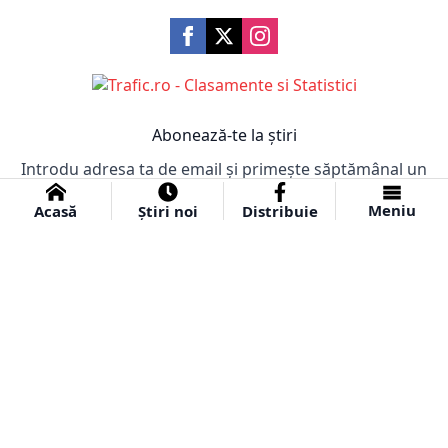
Abonează-te la știri
Introdu adresa ta de email și primește săptămânal un
email cu cele mai importante știri!
Meniu
Acasă
Știri noi
Distribuie
Abonare
© 2024 Ziar Obiectiv.