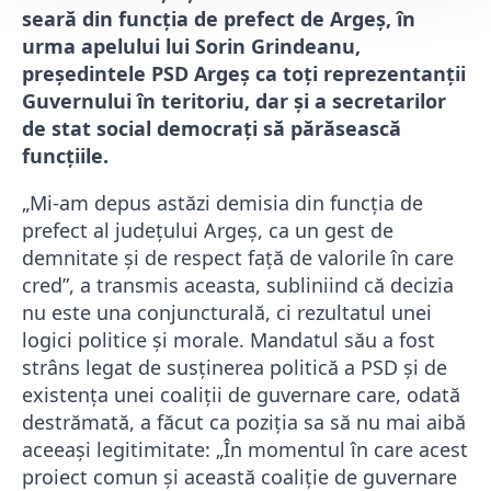
seară din funcția de prefect de Argeș, în
urma apelului lui Sorin Grindeanu,
președintele PSD Argeș ca toți reprezentanții
Guvernului în teritoriu, dar și a secretarilor
de stat social democrați să părăsească
funcțiile.
„Mi-am depus astăzi demisia din funcția de
prefect al județului Argeș, ca un gest de
demnitate și de respect față de valorile în care
cred”, a transmis aceasta, subliniind că decizia
nu este una conjuncturală, ci rezultatul unei
logici politice și morale. Mandatul său a fost
strâns legat de susținerea politică a PSD și de
existența unei coaliții de guvernare care, odată
destrămată, a făcut ca poziția sa să nu mai aibă
aceeași legitimitate: „În momentul în care acest
proiect comun și această coaliție de guvernare