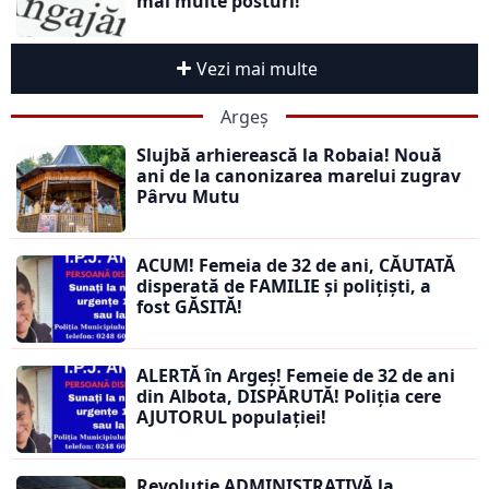
mai multe posturi!
Vezi mai multe
Argeș
Slujbă arhierească la Robaia! Nouă
ani de la canonizarea marelui zugrav
Pârvu Mutu
ACUM! Femeia de 32 de ani, CĂUTATĂ
disperată de FAMILIE și polițiști, a
fost GĂSITĂ!
ALERTĂ în Argeș! Femeie de 32 de ani
din Albota, DISPĂRUTĂ! Poliția cere
AJUTORUL populației!
Revoluție ADMINISTRATIVĂ la