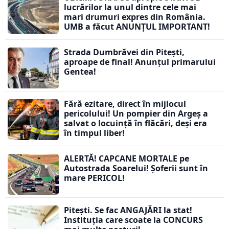
lucrărilor la unul dintre cele mai
mari drumuri expres din România.
UMB a făcut ANUNȚUL IMPORTANT!
Strada Dumbrăvei din Pitești,
aproape de final! Anunțul primarului
Gentea!
Fără ezitare, direct în mijlocul
pericolului! Un pompier din Argeș a
salvat o locuință în flăcări, deși era
în timpul liber!
ALERTĂ! CAPCANE MORTALE pe
Autostrada Soarelui! Șoferii sunt în
mare PERICOL!
Pitești. Se fac ANGAJĂRI la stat!
Instituția care scoate la CONCURS