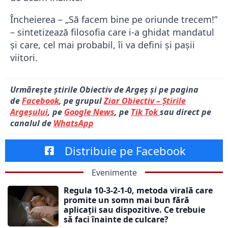
Încheierea – „Să facem bine pe oriunde trecem!”
– sintetizează filosofia care i-a ghidat mandatul
și care, cel mai probabil, îi va defini și pașii
viitori.
Urmărește știrile Obiectiv de Argeș și pe pagina
de
Facebook
, pe grupul
Ziar Obiectiv – Știrile
Argeșului
, pe
Google News
, pe
Tik Tok
sau direct pe
canalul de
WhatsApp
Distribuie pe Facebook
Evenimente
Regula 10-3-2-1-0, metoda virală care
promite un somn mai bun fără
aplicații sau dispozitive. Ce trebuie
să faci înainte de culcare?