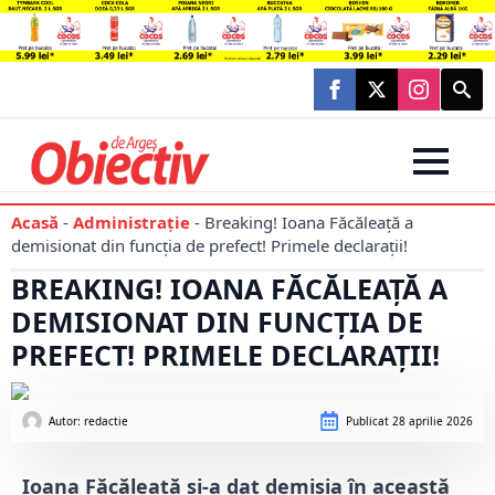
Searc
for:
Acasă
-
Administraţie
-
Breaking! Ioana Făcăleață a
demisionat din funcția de prefect! Primele declarații!
BREAKING! IOANA FĂCĂLEAȚĂ A
DEMISIONAT DIN FUNCȚIA DE
PREFECT! PRIMELE DECLARAȚII!
Autor: 
redactie
Publicat
28 aprilie 2026
Ioana Făcăleață și-a dat demisia în această