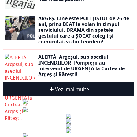
ARGEȘ. Cine este POLIȚISTUL de 26 de
ani, prins BEAT la volan în timpul
serviciului. DRAMA din spatele
gestului care a ȘOCAT colegii și
comunitatea din Leordeni!
ALERTĂ! Argeșul, sub asediul
INCENDIILOR! Pompierii au
intervenit de URGENȚĂ la Curtea de
Argeș și Rătești!
Vezi mai multe