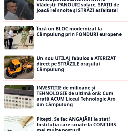
Vlădești: PANOURI solare, SPAȚII de
joacă reînnoite și STRĂZI asfaltate!
Încă un BLOC modernizat la
Câmpulung prin FONDURI europene
Un nou UTILAJ fabulos a ATERIZAT
direct pe STRĂZILE orașului
Câmpulung
INVESTIȚIE de milioane și
TEHNOLOGIE de ultimă oră: Cum
arată ACUM Liceul Tehnologic Aro
din Câmpulung
Pitești. Se fac ANGAJĂRI la stat!
Instituția care scoate la CONCURS
mai multe posturi!