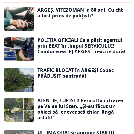
ARGEȘ. VITEZOMAN la 80 ani! Cu cât
a fost prins de polițiști?
POLIȚIA OFICIAL! Ce a pățit agentul
prin BEAT în timpul SERVICULUI!
Conducerea IPJ ARGEȘ – reacție dură!
TRAFIC BLOCAT în ARGEȘ! Copac
PRĂBUȘIT pe stradă!
ATENȚIE, TURIȘTI! Pericol la intrarea
pe Valea lui Stan. „Și-au făcut un
obicei să lenevească chiar lângă
asfalt!”
ULTIMĂ ORĂ! Se apropie STARTUL