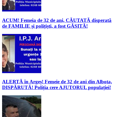
ACUM! Femeia de 32 de ani, CĂUTATĂ disperată
de FAMILIE și polițiști, a fost GĂSITĂ!
ALERTĂ în Argeș! Femeie de 32 de ani din Albota,
DISPĂRUTĂ! Poliția cere AJUTORUL populației!