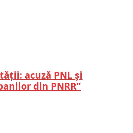
ății: acuză PNL și
 banilor din PNRR”