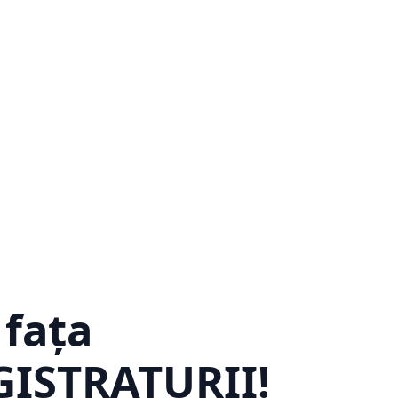
 fața
ISTRATURII!