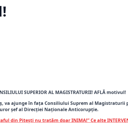
!
ONSILIULUI SUPERIOR AL MAGISTRATURII! AFLĂ motivul!
, va ajunge în fața Consiliului Suprem al Magistraturii 
uror șef al Direcției Naționale Anticorupție.
raful din Pitești nu tratăm doar INIMA!” Ce alte INTERVEN