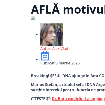
AFLĂ motivul
Autor:
Alex Vlad
Publicat
5 martie 2026
Breaking! ȘEFUL DNA ajunge în fața C
Marius Ștefan, actualul șef al DNA Argeș
susține interviul pentru funcția de proc
CITEȘTE ȘI:
Dr. Boțu explică: „La angiog