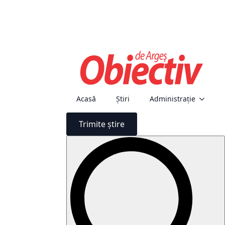
Acasă
Știri
Administraţie
Trimite știre