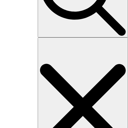
Search
for: