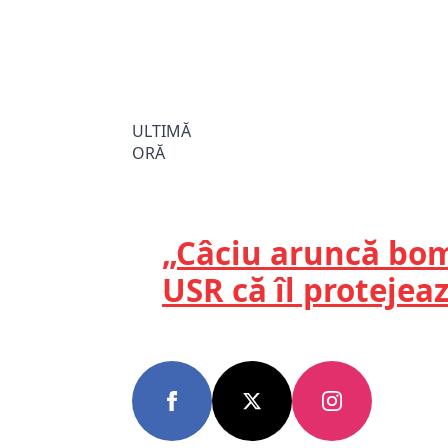
ULTIMĂ
ORĂ
„Câciu aruncă bomb
USR că îl protejea