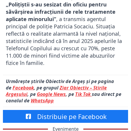
„Poliţiştii s-au sesizat din oficiu pentru
săvârşirea infracţiunii de rele tratamente
aplicate minorului”
, a transmis agentul
principal de poliție Patricia Socaciu. Situația
reflectă o realitate alarmantă la nivel național,
statisticile indicând că în anul 2025 apelurile la
Telefonul Copilului au crescut cu 70%, peste
11.000 de minori fiind victime ale abuzurilor
fizice în familie.
Urmărește știrile Obiectiv de Argeș și pe pagina
de
Facebook
, pe grupul
Ziar Obiectiv – Știrile
Argeșului
, pe
Google News
, pe
Tik Tok
sau direct pe
canalul de
WhatsApp
Distribuie pe Facebook
Evenimente