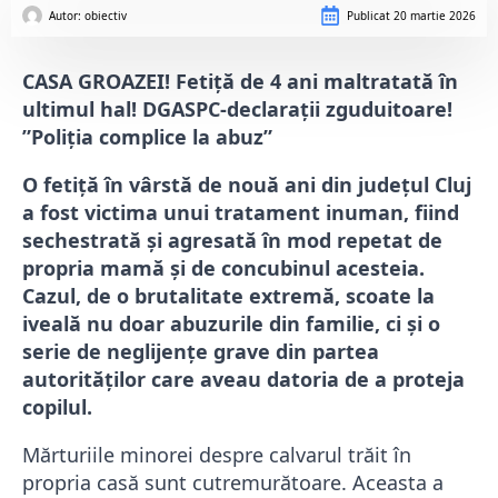
Autor: 
obiectiv
Publicat
20 martie 2026
CASA GROAZEI! Fetiță de 4 ani maltratată în
ultimul hal! DGASPC-declarații zguduitoare!
”Poliția complice la abuz”
O fetiță în vârstă de nouă ani din județul Cluj
a fost victima unui tratament inuman, fiind
sechestrată și agresată în mod repetat de
propria mamă și de concubinul acesteia.
Cazul, de o brutalitate extremă, scoate la
iveală nu doar abuzurile din familie, ci și o
serie de neglijențe grave din partea
autorităților care aveau datoria de a proteja
copilul.
Mărturiile minorei despre calvarul trăit în
propria casă sunt cutremurătoare. Aceasta a