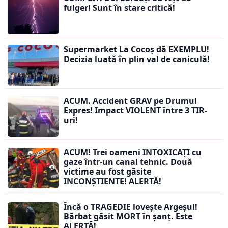
fulger! Sunt în stare critică!
Supermarket La Cocoș dă EXEMPLU!
Decizia luată în plin val de caniculă!
ACUM. Accident GRAV pe Drumul
Expres! Impact VIOLENT între 3 TIR-
uri!
ACUM! Trei oameni INTOXICAȚI cu
gaze într-un canal tehnic. Două
victime au fost găsite
INCONȘTIENTE! ALERTĂ!
Încă o TRAGEDIE lovește Argeșul!
Bărbat găsit MORT în șanț. Este
ALERTĂ!