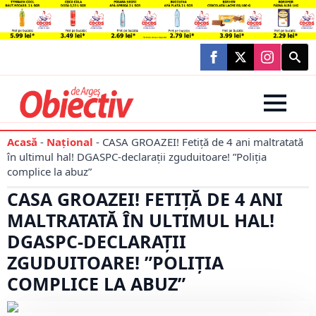
Searc
for:
Acasă
-
Național
-
CASA GROAZEI! Fetiță de 4 ani maltratată
în ultimul hal! DGASPC-declarații zguduitoare! ”Poliția
complice la abuz”
CASA GROAZEI! FETIȚĂ DE 4 ANI
MALTRATATĂ ÎN ULTIMUL HAL!
DGASPC-DECLARAȚII
ZGUDUITOARE! ”POLIȚIA
COMPLICE LA ABUZ”