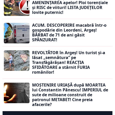
AMENINȚAREA apelor! Ploi torențiale
și RISC de viituri! LISTA JUDEȚELOR
lovite puternic!
ACUM. DESCOPERIRE macabră într-o
gospodărie din Leordeni, Argeș!
BĂRBAT de 71 de ani găsit
SPÂNZURAT!
REVOLTĂTOR în Argeș! Un turist și-a
lăsat „semnătura” pe
Transfăgărășan! REACȚIA
SFIDĂTOARE a stârnit FURIA
românilor!
MOȘTENIRE URIAȘĂ după MOARTEA
lui Constantin Pănescu! IMPERIUL de
sute de milioane construit de
patronul METABET! Cine preia
afacerile?