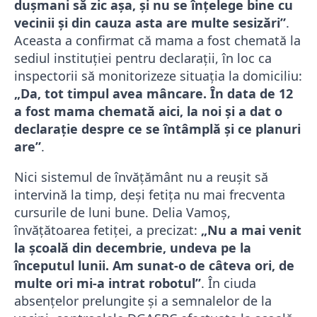
duşmani să zic aşa, şi nu se înţelege bine cu
vecinii şi din cauza asta are multe sesizări”
.
Aceasta a confirmat că mama a fost chemată la
sediul instituției pentru declarații, în loc ca
inspectorii să monitorizeze situația la domiciliu:
„Da, tot timpul avea mâncare. În data de 12
a fost mama chemată aici, la noi şi a dat o
declaraţie despre ce se întâmplă şi ce planuri
are”
.
Nici sistemul de învățământ nu a reușit să
intervină la timp, deși fetița nu mai frecventa
cursurile de luni bune. Delia Vamoş,
învăţătoarea fetiţei, a precizat:
„Nu a mai venit
la şcoală din decembrie, undeva pe la
începutul lunii. Am sunat-o de câteva ori, de
multe ori mi-a intrat robotul”
. În ciuda
absențelor prelungite și a semnalelor de la