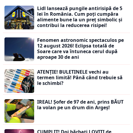
Lidl lansează pungile antirisipă de 5
lei în România. Cum poți cumpăra
alimente bune la un preț simbolic și
contribui la reducerea risipei!
Fenomen astronomic spectaculos pe
12 august 2026! Eclipsa totală de
Soare care va întuneca cerul după
aproape 30 de ani
ATENȚIE! BULETINELE vechi au
termen limită! Până când trebuie să
le schimbi?
IREAL! Șofer de 97 de ani, prins BĂUT
la volan pe un drum din Argeș!
CUMPLIT! Doi bărbați LOVIȚI de