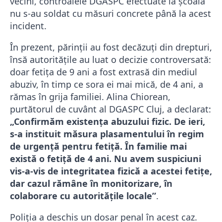
vecini, controalele DGASPC efectuate la școală
nu s-au soldat cu măsuri concrete până la acest
incident.
În prezent, părinții au fost decăzuți din drepturi,
însă autoritățile au luat o decizie controversată:
doar fetița de 9 ani a fost extrasă din mediul
abuziv, în timp ce sora ei mai mică, de 4 ani, a
rămas în grija familiei. Alina Chiorean,
purtătorul de cuvânt al DGASPC Cluj, a declarat:
„Confirmăm existenţa abuzului fizic. De ieri,
s-a instituit măsura plasamentului în regim
de urgenţă pentru fetiţă. În familie mai
există o fetiţă de 4 ani. Nu avem suspiciuni
vis-a-vis de integritatea fizică a acestei fetiţe,
dar cazul rămâne în monitorizare, în
colaborare cu autorităţile locale”
.
Poliția a deschis un dosar penal în acest caz.