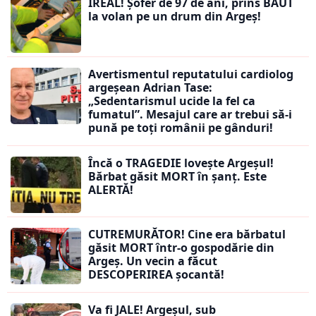
IREAL! Șofer de 97 de ani, prins BĂUT
la volan pe un drum din Argeș!
Avertismentul reputatului cardiolog
argeșean Adrian Tase:
„Sedentarismul ucide la fel ca
fumatul”. Mesajul care ar trebui să-i
pună pe toți românii pe gânduri!
Încă o TRAGEDIE lovește Argeșul!
Bărbat găsit MORT în șanț. Este
ALERTĂ!
CUTREMURĂTOR! Cine era bărbatul
găsit MORT într-o gospodărie din
Argeș. Un vecin a făcut
DESCOPERIREA șocantă!
Va fi JALE! Argeșul, sub