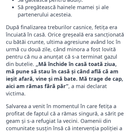
Să pregătească hainele mamei și ale
partenerului acesteia.
După finalizarea treburilor casnice, fetița era
încuiată în casă. Orice greșeală era sancționată
cu bătăi crunte, ultima agresiune având loc în
urmă cu două zile, când minora a fost lovită
pentru că nu a anunțat că s-a terminat gazul
din butelie.
„Mă închide în casă toată ziua,
mă pune să stau în casă şi când află că am
ieşit afară, vine şi mă bate. Mă trage de cap,
aici am rămas fără păr”
, a mai declarat
victima.
Salvarea a venit în momentul în care fetița a
profitat de faptul că a rămas singură, a sărit pe
geam și s-a refugiat la vecini. Oamenii din
comunitate susțin însă că intervenția poliției a