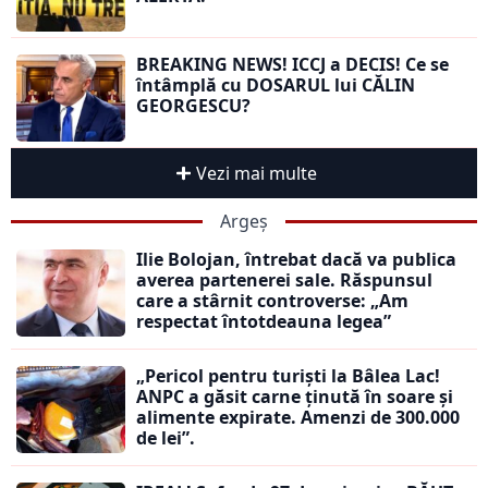
BREAKING NEWS! ICCJ a DECIS! Ce se
întâmplă cu DOSARUL lui CĂLIN
GEORGESCU?
Vezi mai multe
Argeș
Ilie Bolojan, întrebat dacă va publica
averea partenerei sale. Răspunsul
care a stârnit controverse: „Am
respectat întotdeauna legea”
„Pericol pentru turiști la Bâlea Lac!
ANPC a găsit carne ținută în soare și
alimente expirate. Amenzi de 300.000
de lei”.