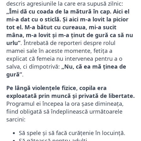
descris agresiunile la care era supusă zilnic:
„Îmi dă cu coada de la mătură în cap. Aici el
mi-a dat cu o sticlă. Şi aici m-a lovit la picior
tot el. M-a bătut cu cureaua, mi-a sucit
mâna, m-a lovit şi m-a ţinut de gură ca să nu
urlu”
. Întrebată de reporteri despre rolul
mamei sale în aceste momente, fetița a
explicat că femeia nu intervenea pentru a o
salva, ci dimpotrivă:
„Nu, că ea mă ţinea de
gură”
.
Pe lângă violențele fizice, copila era
exploatată prin muncă și privată de libertate.
Programul ei începea la ora șase dimineața,
fiind obligată să îndeplinească următoarele
sarcini:
Să spele și să facă curățenie în locuință.
Să gătească pentru adulți.