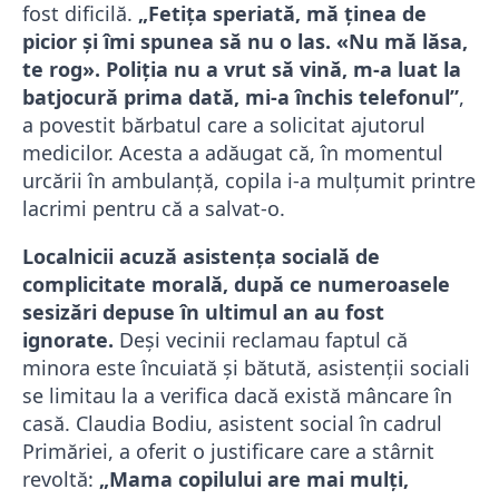
fost dificilă.
„Fetiţa speriată, mă ţinea de
picior şi îmi spunea să nu o las. «Nu mă lăsa,
te rog». Poliţia nu a vrut să vină, m-a luat la
batjocură prima dată, mi-a închis telefonul”
,
a povestit bărbatul care a solicitat ajutorul
medicilor. Acesta a adăugat că, în momentul
urcării în ambulanță, copila i-a mulțumit printre
lacrimi pentru că a salvat-o.
Localnicii acuză asistența socială de
complicitate morală, după ce numeroasele
sesizări depuse în ultimul an au fost
ignorate.
Deși vecinii reclamau faptul că
minora este încuiată și bătută, asistenții sociali
se limitau la a verifica dacă există mâncare în
casă. Claudia Bodiu, asistent social în cadrul
Primăriei, a oferit o justificare care a stârnit
revoltă:
„Mama copilului are mai mulţi,