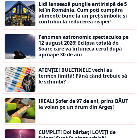
Lidl lansează pungile antirisipă de 5
lei în România. Cum poți cumpăra
alimente bune la un preț simbolic și
contribui la reducerea risipei!
Fenomen astronomic spectaculos pe
12 august 2026! Eclipsa totală de
Soare care va întuneca cerul după
aproape 30 de ani
ATENȚIE! BULETINELE vechi au
termen limită! Până când trebuie să
le schimbi?
IREAL! Șofer de 97 de ani, prins BĂUT
la volan pe un drum din Argeș!
CUMPLIT! Doi bărbați LOVIȚI de