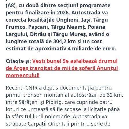
(A8), cu două dintre secțiuni programate
pentru finalizare în 2026. Autostrada va
conecta localitățile Ungheni, Iași, Târgu
Frumos, Pașcani, Târgu Neamț, Poiana
Largului, Ditrău și Târgu Mureș, având o
lungime totală de 304,2 km și un cost
estimat de aproximativ 4 miliarde de euro.
Citește și:
Vești bune! Se asfaltează drumul
de Argeș tranzitat de mii de șoferi! Anunțul
momentului!
Recent, CNIR a depus documentația pentru
primul tronson montan al autostrăzii, de 32 km,
între Sărățeni și Pipirig, care cuprinde patru
loturi ce urmează să fie scoase la licitație până
la sfârșitul lunii noiembrie. Autostrada va
străbate Carpații Orientali printr-o serie de