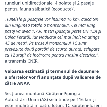
tuneluri unidirecționale, 4 polate și 2 pasaje
pentru fauna sălbatică (ecoducte)”.
„Tunelele și pasajele vor însuma 16 km, adică 5%
din lungimea totală a tronsonului. Cel mai lung
pasaj va avea 1.736 metri (pasajul peste DN 13A și
Calea Ferată), iar viaductul cel mai înalt va atinge
45 de metri. Pe traseul tronsonului 1C sunt
prevăzute două parcări de scurtă durată, echipate
cu 12 stații de încărcare pentru mașini electrice.”
,
a transmis CNIR.
Valoarea estimată și termenul de depunere
a ofertelor vor fi anunțate după validarea de
către ANAP.
Secțiunea montană Sărățeni-Pipirig a
Autostrăzii Unirii (A8) se întinde pe 116 km și
este împărțită în patru loturi: 1C Sărățeni-Joseni