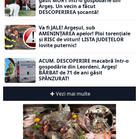
găsit MORT într-o gospodărie din
Argeș. Un vecin a făcut
DESCOPERIREA șocantă!
Va fi JALE! Argeșul, sub
AMENINȚAREA apelor! Ploi torențiale
și RISC de viituri! LISTA JUDEȚELOR
lovite puternic!
ACUM. DESCOPERIRE macabră într-o
gospodărie din Leordeni, Argeș!
BĂRBAT de 71 de ani găsit
SPÂNZURAT!
Vezi mai multe