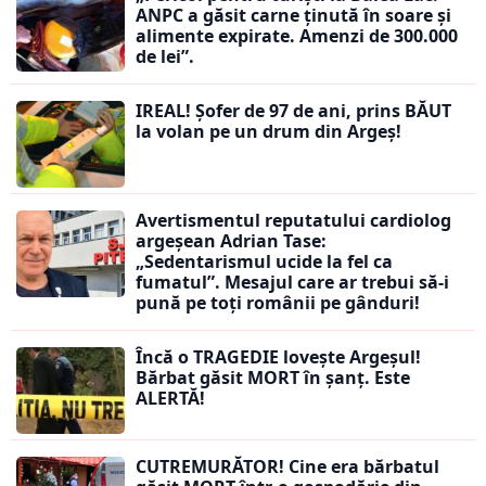
ANPC a găsit carne ținută în soare și
alimente expirate. Amenzi de 300.000
de lei”.
IREAL! Șofer de 97 de ani, prins BĂUT
la volan pe un drum din Argeș!
Avertismentul reputatului cardiolog
argeșean Adrian Tase:
„Sedentarismul ucide la fel ca
fumatul”. Mesajul care ar trebui să-i
pună pe toți românii pe gânduri!
Încă o TRAGEDIE lovește Argeșul!
Bărbat găsit MORT în șanț. Este
ALERTĂ!
CUTREMURĂTOR! Cine era bărbatul