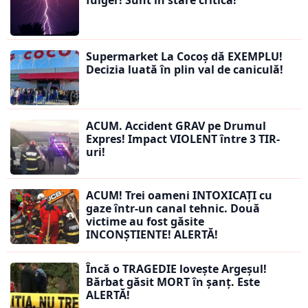
fulger! Sunt în stare critică!
Supermarket La Cocoș dă EXEMPLU!
Decizia luată în plin val de caniculă!
ACUM. Accident GRAV pe Drumul
Expres! Impact VIOLENT între 3 TIR-
uri!
ACUM! Trei oameni INTOXICAȚI cu
gaze într-un canal tehnic. Două
victime au fost găsite
INCONȘTIENTE! ALERTĂ!
Încă o TRAGEDIE lovește Argeșul!
Bărbat găsit MORT în șanț. Este
ALERTĂ!