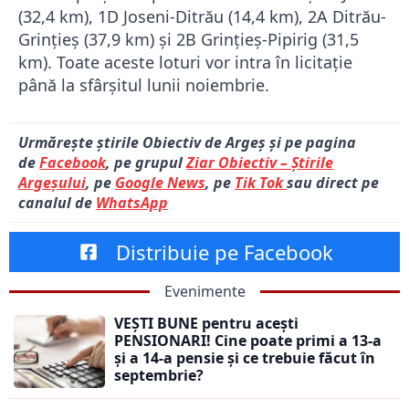
(32,4 km), 1D Joseni-Ditrău (14,4 km), 2A Ditrău-
Grințieș (37,9 km) și 2B Grințieș-Pipirig (31,5
km). Toate aceste loturi vor intra în licitație
până la sfârșitul lunii noiembrie.
Urmărește știrile Obiectiv de Argeș și pe pagina
de
Facebook
, pe grupul
Ziar Obiectiv – Știrile
Argeșului
, pe
Google News
, pe
Tik Tok
sau direct pe
canalul de
WhatsApp
Distribuie pe Facebook
Evenimente
VEȘTI BUNE pentru acești
PENSIONARI! Cine poate primi a 13-a
și a 14-a pensie și ce trebuie făcut în
septembrie?