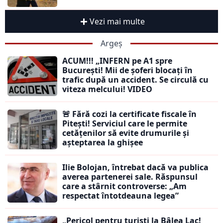
Vezi mai multe
Argeș
ACUM!!! „INFERN pe A1 spre
București! Mii de șoferi blocați în
trafic după un accident. Se circulă cu
viteza melcului! VIDEO
🚨 Fără cozi la certificate fiscale în
Pitești! Serviciul care le permite
cetățenilor să evite drumurile și
așteptarea la ghișee
Ilie Bolojan, întrebat dacă va publica
averea partenerei sale. Răspunsul
care a stârnit controverse: „Am
respectat întotdeauna legea”
„Pericol pentru turiști la Bâlea Lac!