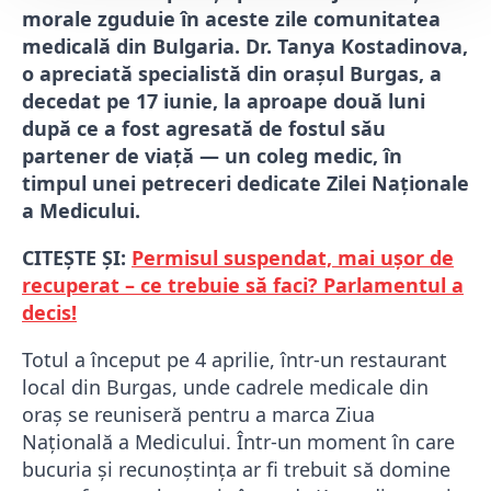
morale zguduie în aceste zile comunitatea
medicală din Bulgaria. Dr. Tanya Kostadinova,
o apreciată specialistă din orașul Burgas, a
decedat pe 17 iunie, la aproape două luni
după ce a fost agresată de fostul său
partener de viață — un coleg medic, în
timpul unei petreceri dedicate Zilei Naționale
a Medicului.
CITEȘTE ȘI:
Permisul suspendat, mai ușor de
recuperat – ce trebuie să faci? Parlamentul a
decis!
Totul a început pe 4 aprilie, într-un restaurant
local din Burgas, unde cadrele medicale din
oraș se reuniseră pentru a marca Ziua
Națională a Medicului. Într-un moment în care
bucuria și recunoștința ar fi trebuit să domine