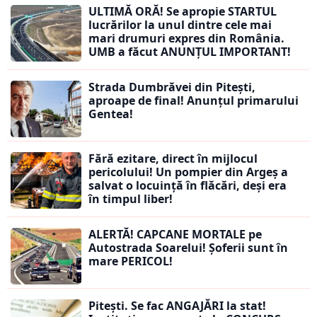
ULTIMĂ ORĂ! Se apropie STARTUL
lucrărilor la unul dintre cele mai
mari drumuri expres din România.
UMB a făcut ANUNȚUL IMPORTANT!
Strada Dumbrăvei din Pitești,
aproape de final! Anunțul primarului
Gentea!
Fără ezitare, direct în mijlocul
pericolului! Un pompier din Argeș a
salvat o locuință în flăcări, deși era
în timpul liber!
ALERTĂ! CAPCANE MORTALE pe
Autostrada Soarelui! Șoferii sunt în
mare PERICOL!
Pitești. Se fac ANGAJĂRI la stat!