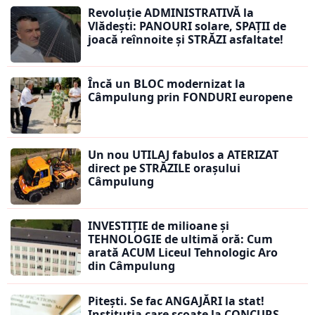
Revoluție ADMINISTRATIVĂ la
Vlădești: PANOURI solare, SPAȚII de
joacă reînnoite și STRĂZI asfaltate!
Încă un BLOC modernizat la
Câmpulung prin FONDURI europene
Un nou UTILAJ fabulos a ATERIZAT
direct pe STRĂZILE orașului
Câmpulung
INVESTIȚIE de milioane și
TEHNOLOGIE de ultimă oră: Cum
arată ACUM Liceul Tehnologic Aro
din Câmpulung
Pitești. Se fac ANGAJĂRI la stat!
Instituția care scoate la CONCURS