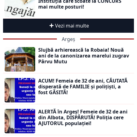
Instituția care scoate la CONCURS
mai multe posturi!
Vezi mai multe
Argeș
Slujbă arhierească la Robaia! Nouă
ani de la canonizarea marelui zugrav
Pârvu Mutu
ACUM! Femeia de 32 de ani, CĂUTATĂ
disperată de FAMILIE și polițiști, a
fost GĂSITĂ!
ALERTĂ în Argeș! Femeie de 32 de ani
din Albota, DISPĂRUTĂ! Poliția cere
AJUTORUL populației!