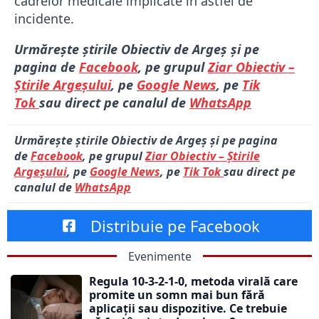
cadrelor medicale implicate în astfel de
incidente.
Urmărește știrile Obiectiv de Argeș și pe
pagina de
Facebook
, pe grupul
Ziar Obiectiv –
Știrile Argeșului
, pe
Google News
, pe
Tik
Tok
sau direct pe canalul de
WhatsApp
Urmărește știrile Obiectiv de Argeș și pe pagina
de
Facebook
, pe grupul
Ziar Obiectiv – Știrile
Argeșului
, pe
Google News
, pe
Tik Tok
sau direct pe
canalul de
WhatsApp
Distribuie pe Facebook
Evenimente
Regula 10-3-2-1-0, metoda virală care
promite un somn mai bun fără
aplicații sau dispozitive. Ce trebuie