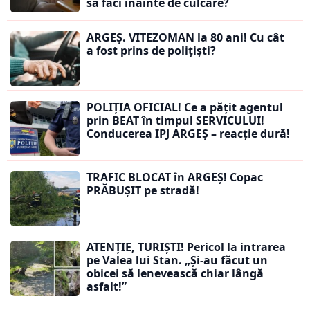
să faci înainte de culcare?
ARGEȘ. VITEZOMAN la 80 ani! Cu cât
a fost prins de polițiști?
POLIȚIA OFICIAL! Ce a pățit agentul
prin BEAT în timpul SERVICULUI!
Conducerea IPJ ARGEȘ – reacție dură!
TRAFIC BLOCAT în ARGEȘ! Copac
PRĂBUȘIT pe stradă!
ATENȚIE, TURIȘTI! Pericol la intrarea
pe Valea lui Stan. „Și-au făcut un
obicei să lenevească chiar lângă
asfalt!”