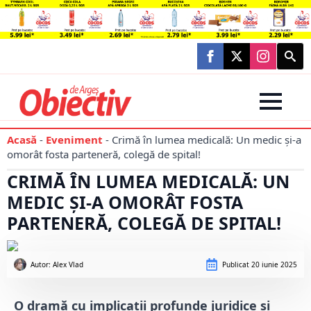
Searc
for:
Acasă
-
Eveniment
-
Crimă în lumea medicală: Un medic și-a
omorât fosta parteneră, colegă de spital!
CRIMĂ ÎN LUMEA MEDICALĂ: UN
MEDIC ȘI-A OMORÂT FOSTA
PARTENERĂ, COLEGĂ DE SPITAL!
Autor: 
Alex Vlad
Publicat
20 iunie 2025
O dramă cu implicații profunde juridice și