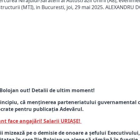
ercurea Nirajului-Sarateni al Autostrazii Unirii (A8), evenime
astructurii (MTI), in Bucuresti, joi, 29 mai 2025. ALEXANDR
! Bolojan out! Detalii de ultim moment!
principiu, că menținerea parteneriatului guvernamental c
ocrate pentru publicația Adevărul.
nt face angajări! Salarii URIAȘE!
ții mizează pe o demisie de onoare a șefului Executivului
atea în care Ilie Bolojan va alege să rămână în funcție, 