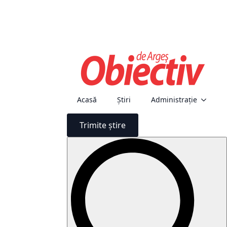
Acasă
Știri
Administraţie
Trimite știre