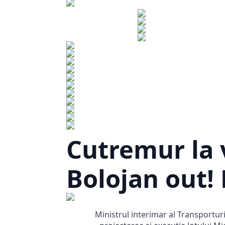
Cutremur la v
Bolojan out!
Ministrul interimar al Transportur