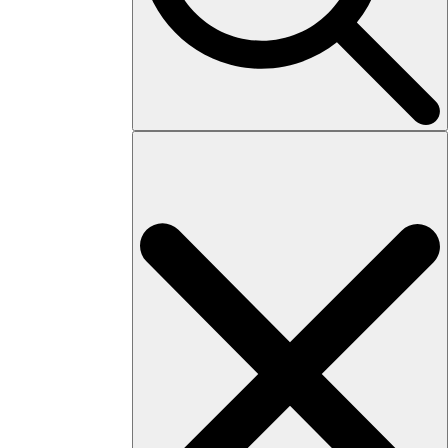
Search
for: