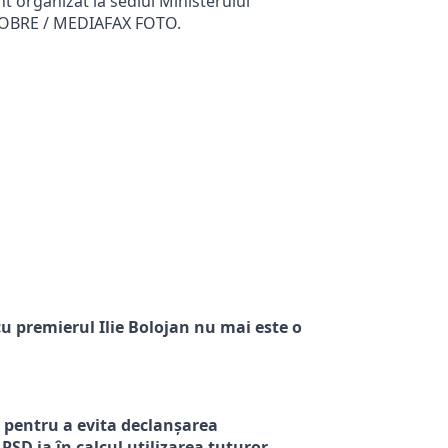
nt organizat la sediul Ministerului
U DOBRE / MEDIAFAX FOTO.
u premierul Ilie Bolojan nu mai este o
, pentru a evita declanșarea
PSD ia în calcul utilizarea tuturor