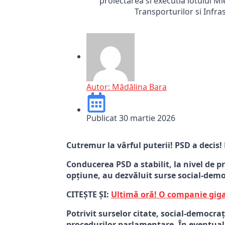
proiectarea si executia lotului Mi
Transporturilor si Infr
Autor:
Mădălina Bara
Publicat
30 martie 2026
Cutremur la vârful puterii! PSD a decis
Conducerea PSD a stabilit, la nivel de 
opțiune, au dezvăluit surse social-dem
CITEȘTE ȘI:
Ultimă oră! O companie giga
Potrivit surselor citate, social-democra
procedurilor parlamentare. În eventualit