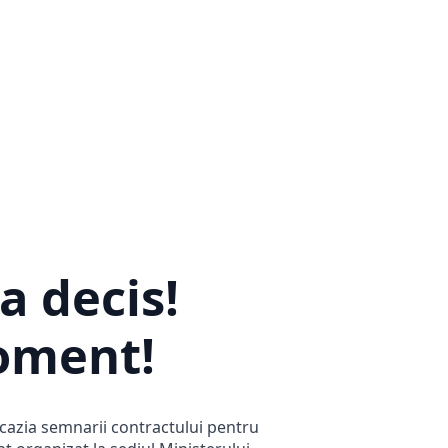
a decis!
moment!
ocazia semnarii contractului pentru