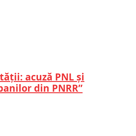
ății: acuză PNL și
 banilor din PNRR”