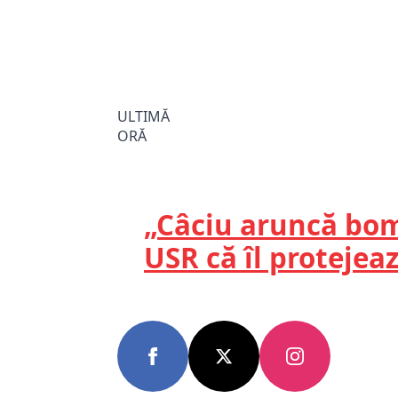
ULTIMĂ
ORĂ
„Câciu aruncă bomb
USR că îl protejea