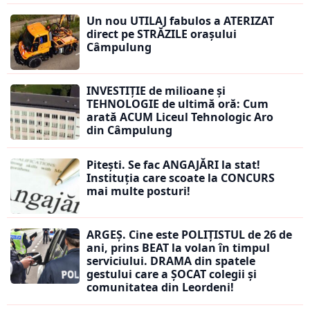
Un nou UTILAJ fabulos a ATERIZAT
direct pe STRĂZILE orașului
Câmpulung
INVESTIȚIE de milioane și
TEHNOLOGIE de ultimă oră: Cum
arată ACUM Liceul Tehnologic Aro
din Câmpulung
Pitești. Se fac ANGAJĂRI la stat!
Instituția care scoate la CONCURS
mai multe posturi!
ARGEȘ. Cine este POLIȚISTUL de 26 de
ani, prins BEAT la volan în timpul
serviciului. DRAMA din spatele
gestului care a ȘOCAT colegii și
comunitatea din Leordeni!