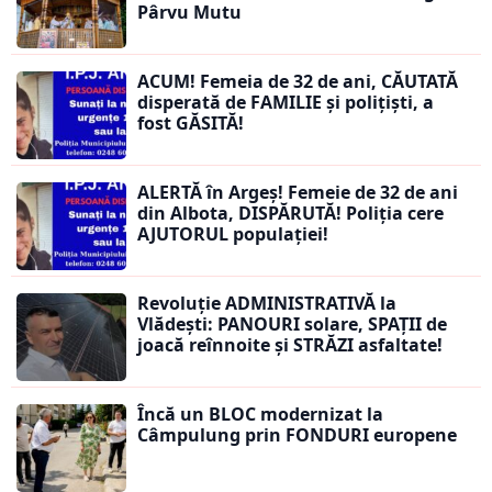
Pârvu Mutu
ACUM! Femeia de 32 de ani, CĂUTATĂ
disperată de FAMILIE și polițiști, a
fost GĂSITĂ!
ALERTĂ în Argeș! Femeie de 32 de ani
din Albota, DISPĂRUTĂ! Poliția cere
AJUTORUL populației!
Revoluție ADMINISTRATIVĂ la
Vlădești: PANOURI solare, SPAȚII de
joacă reînnoite și STRĂZI asfaltate!
Încă un BLOC modernizat la
Câmpulung prin FONDURI europene