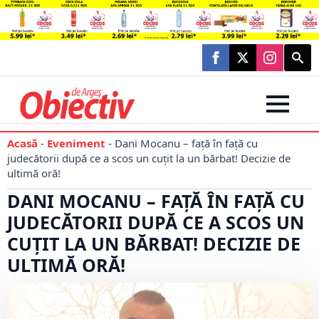
Searc
for:
Acasă
-
Eveniment
-
Dani Mocanu – față în față cu
judecătorii după ce a scos un cuțit la un bărbat! Decizie de
ultimă oră!
DANI MOCANU – FAȚĂ ÎN FAȚĂ CU
JUDECĂTORII DUPĂ CE A SCOS UN
CUȚIT LA UN BĂRBAT! DECIZIE DE
ULTIMĂ ORĂ!