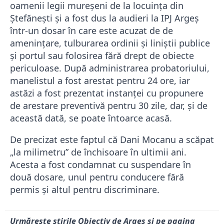
oamenii legii mureșeni de la locuința din
Ștefănești și a fost dus la audieri la IPJ Argeș
într-un dosar în care este acuzat de de
amenințare, tulburarea ordinii şi liniştii publice
și portul sau folosirea fără drept de obiecte
periculoase. După administrarea probatoriului,
manelistul a fost arestat pentru 24 ore, iar
astăzi a fost prezentat instanței cu propunere
de arestare preventivă pentru 30 zile, dar, și de
această dată, se poate întoarce acasă.
De precizat este faptul că Dani Mocanu a scăpat
„la milimetru” de închisoare în ultimii ani.
Acesta a fost condamnat cu suspendare în
două dosare, unul pentru conducere fără
permis și altul pentru discriminare.
Urmărește știrile Obiectiv de Argeș și pe pagina