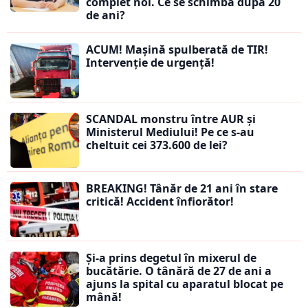
complet noi. Ce se schimbă după 20
de ani?
ACUM! Mașină spulberată de TIR!
Intervenție de urgență!
SCANDAL monstru între AUR și
Ministerul Mediului! Pe ce s-au
cheltuit cei 373.600 de lei?
BREAKING! Tânăr de 21 ani în stare
critică! Accident înfiorător!
Și-a prins degetul în mixerul de
bucătărie. O tânără de 27 de ani a
ajuns la spital cu aparatul blocat pe
mână!