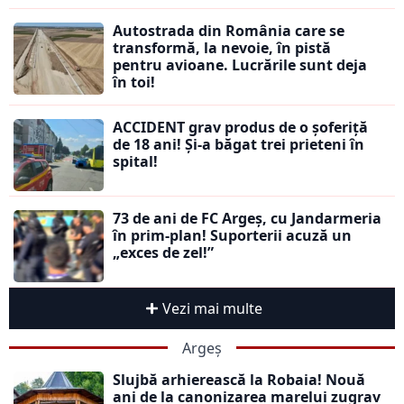
Autostrada din România care se
transformă, la nevoie, în pistă
pentru avioane. Lucrările sunt deja
în toi!
ACCIDENT grav produs de o șoferiță
de 18 ani! Și-a băgat trei prieteni în
spital!
73 de ani de FC Argeș, cu Jandarmeria
în prim-plan! Suporterii acuză un
„exces de zel!”
Vezi mai multe
Argeș
Slujbă arhierească la Robaia! Nouă
ani de la canonizarea marelui zugrav