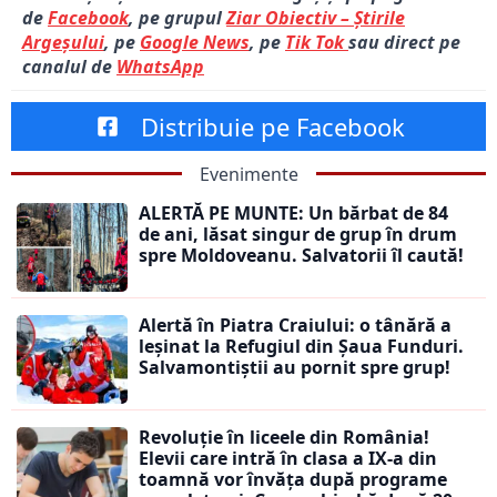
de
Facebook
, pe grupul
Ziar Obiectiv – Știrile
Argeșului
, pe
Google News
, pe
Tik Tok
sau direct pe
canalul de
WhatsApp
Distribuie pe Facebook
Evenimente
ALERTĂ PE MUNTE: Un bărbat de 84
de ani, lăsat singur de grup în drum
spre Moldoveanu. Salvatorii îl caută!
Alertă în Piatra Craiului: o tânără a
leșinat la Refugiul din Șaua Funduri.
Salvamontiștii au pornit spre grup!
Revoluție în liceele din România!
Elevii care intră în clasa a IX-a din
toamnă vor învăța după programe