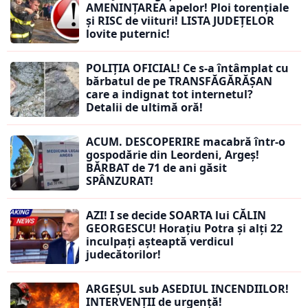
AMENINȚAREA apelor! Ploi torențiale
și RISC de viituri! LISTA JUDEȚELOR
lovite puternic!
POLIȚIA OFICIAL! Ce s-a întâmplat cu
bărbatul de pe TRANSFĂGĂRĂȘAN
care a indignat tot internetul?
Detalii de ultimă oră!
ACUM. DESCOPERIRE macabră într-o
gospodărie din Leordeni, Argeș!
BĂRBAT de 71 de ani găsit
SPÂNZURAT!
AZI! I se decide SOARTA lui CĂLIN
GEORGESCU! Horațiu Potra și alți 22
inculpați așteaptă verdicul
judecătorilor!
ARGEȘUL sub ASEDIUL INCENDIILOR!
INTERVENȚII de urgență!