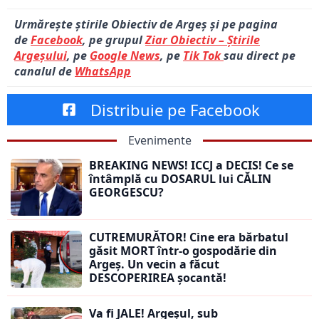
Urmărește știrile Obiectiv de Argeș și pe pagina
de
Facebook
, pe grupul
Ziar Obiectiv – Știrile
Argeșului
, pe
Google News
, pe
Tik Tok
sau direct pe
canalul de
WhatsApp
Distribuie pe Facebook
Evenimente
BREAKING NEWS! ICCJ a DECIS! Ce se
întâmplă cu DOSARUL lui CĂLIN
GEORGESCU?
CUTREMURĂTOR! Cine era bărbatul
găsit MORT într-o gospodărie din
Argeș. Un vecin a făcut
DESCOPERIREA șocantă!
Va fi JALE! Argeșul, sub