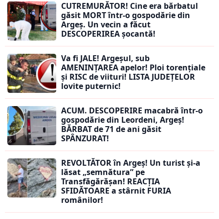
CUTREMURĂTOR! Cine era bărbatul
găsit MORT într-o gospodărie din
Argeș. Un vecin a făcut
DESCOPERIREA șocantă!
Va fi JALE! Argeșul, sub
AMENINȚAREA apelor! Ploi torențiale
și RISC de viituri! LISTA JUDEȚELOR
lovite puternic!
ACUM. DESCOPERIRE macabră într-o
gospodărie din Leordeni, Argeș!
BĂRBAT de 71 de ani găsit
SPÂNZURAT!
REVOLTĂTOR în Argeș! Un turist și-a
lăsat „semnătura” pe
Transfăgărășan! REACȚIA
SFIDĂTOARE a stârnit FURIA
românilor!