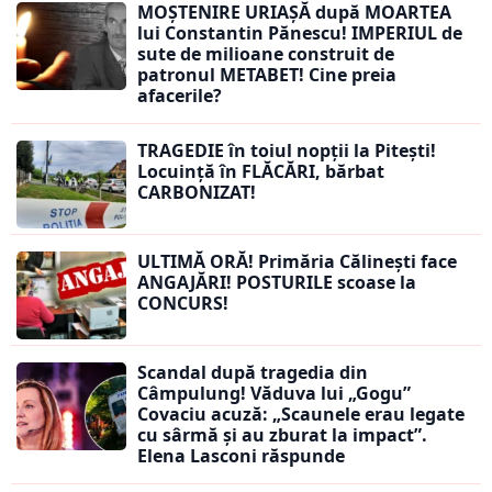
MOȘTENIRE URIAȘĂ după MOARTEA
lui Constantin Pănescu! IMPERIUL de
sute de milioane construit de
patronul METABET! Cine preia
afacerile?
TRAGEDIE în toiul nopții la Pitești!
Locuință în FLĂCĂRI, bărbat
CARBONIZAT!
ULTIMĂ ORĂ! Primăria Călinești face
ANGAJĂRI! POSTURILE scoase la
CONCURS!
Scandal după tragedia din
Câmpulung! Văduva lui „Gogu”
Covaciu acuză: „Scaunele erau legate
cu sârmă și au zburat la impact”.
Elena Lasconi răspunde