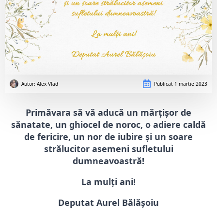
Autor: 
Alex Vlad
Publicat
1 martie 2023
Primăvara să vă aducă un mărţişor de
sănatate, un ghiocel de noroc, o adiere caldă
de fericire, un nor de iubire şi un soare
strălucitor asemeni sufletului
dumneavoastră!
La mulți ani!
Deputat Aurel Bălășoiu