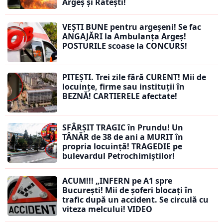
Argeș și Rătești!
VEȘTI BUNE pentru argeșeni! Se fac
ANGAJĂRI la Ambulanța Argeș!
POSTURILE scoase la CONCURS!
PITEȘTI. Trei zile fără CURENT! Mii de
locuințe, firme sau instituții în
BEZNĂ! CARTIERELE afectate!
SFÂRȘIT TRAGIC în Prundu! Un
TÂNĂR de 38 de ani a MURIT în
propria locuință! TRAGEDIE pe
bulevardul Petrochimiștilor!
ACUM!!! „INFERN pe A1 spre
București! Mii de șoferi blocați în
trafic după un accident. Se circulă cu
viteza melcului! VIDEO