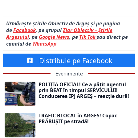
Urmărește știrile Obiectiv de Argeș și pe pagina
de
Facebook
, pe grupul
Ziar Obiectiv – Știrile
Argeșului
, pe
Google News
, pe
Tik Tok
sau direct pe
canalul de
WhatsApp
Distribuie pe Facebook
Evenimente
POLIȚIA OFICIAL! Ce a pățit agentul
prin BEAT în timpul SERVICULUI!
Conducerea IPJ ARGEȘ – reacție dură!
TRAFIC BLOCAT în ARGEȘ! Copac
PRĂBUȘIT pe stradă!