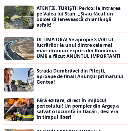
ATENȚIE, TURIȘTI! Pericol la intrarea
pe Valea lui Stan. „Și-au făcut un
obicei să lenevească chiar lângă
asfalt!”
ULTIMĂ ORĂ! Se apropie STARTUL
lucrărilor la unul dintre cele mai
mari drumuri expres din România.
UMB a făcut ANUNȚUL IMPORTANT!
Strada Dumbrăvei din Pitești,
aproape de final! Anunțul primarului
Gentea!
Fără ezitare, direct în mijlocul
pericolului! Un pompier din Argeș a
salvat o locuință în flăcări, deși era
în timpul liber!