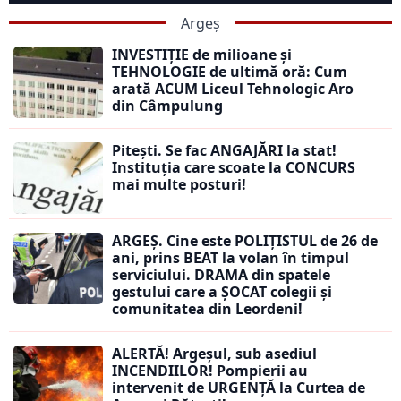
Argeș
INVESTIȚIE de milioane și
TEHNOLOGIE de ultimă oră: Cum
arată ACUM Liceul Tehnologic Aro
din Câmpulung
Pitești. Se fac ANGAJĂRI la stat!
Instituția care scoate la CONCURS
mai multe posturi!
ARGEȘ. Cine este POLIȚISTUL de 26 de
ani, prins BEAT la volan în timpul
serviciului. DRAMA din spatele
gestului care a ȘOCAT colegii și
comunitatea din Leordeni!
ALERTĂ! Argeșul, sub asediul
INCENDIILOR! Pompierii au
intervenit de URGENȚĂ la Curtea de