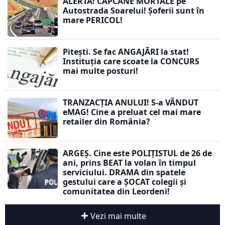
ALERTĂ! CAPCANE MORTALE pe
Autostrada Soarelui! Șoferii sunt în
mare PERICOL!
Pitești. Se fac ANGAJĂRI la stat!
Instituția care scoate la CONCURS
mai multe posturi!
TRANZACȚIA ANULUI! S-a VÂNDUT
eMAG! Cine a preluat cel mai mare
retailer din România?
ARGEȘ. Cine este POLIȚISTUL de 26 de
ani, prins BEAT la volan în timpul
serviciului. DRAMA din spatele
gestului care a ȘOCAT colegii și
comunitatea din Leordeni!
Vezi mai multe