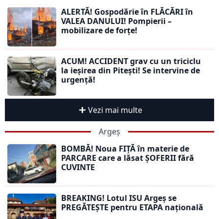
ALERTĂ! Gospodărie în FLĂCĂRI în
VALEA DANULUI! Pompierii –
mobilizare de forțe!
ACUM! ACCIDENT grav cu un triciclu
la ieșirea din Pitești! Se intervine de
urgență!
Vezi mai multe
Argeș
BOMBĂ! Noua FIȚĂ în materie de
PARCARE care a lăsat ȘOFERII fără
CUVINTE
BREAKING! Lotul ISU Argeș se
PREGĂTEȘTE pentru ETAPA națională