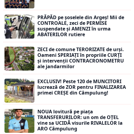
PRĂPĂD pe șoselele din Argeș! Mii de
CONTROALE, zeci de PERMISE
suspendate și AMENZI în urma
ABATERILOR rutiere
ZECI de comune TERORIZATE de urși.
Oameni SPERIAȚI în propriile CURȚI
și intervenții CONTRACRONOMETRU
ale jandarmilor
EXCLUSIV! Peste 120 de MUNCITORI
lucrează de ZOR pentru FINALIZAREA
primei CREȘE din Câmpulung!
NOUA lovitură pe piața
TRANSFERURILOR: un om de OȚEL
vine sa UCIDĂ visurile RIVALELOR la
ARO Câmpulung