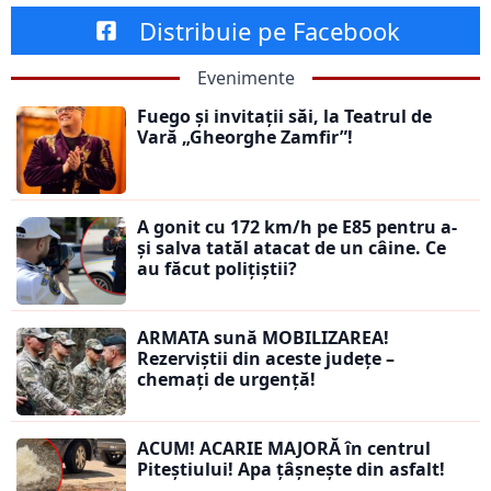
Distribuie pe Facebook
Evenimente
Fuego și invitații săi, la Teatrul de
Vară „Gheorghe Zamfir”!
A gonit cu 172 km/h pe E85 pentru a-
și salva tatăl atacat de un câine. Ce
au făcut polițiștii?
ARMATA sună MOBILIZAREA!
Rezerviștii din aceste județe –
chemați de urgență!
ACUM! ACARIE MAJORĂ în centrul
Piteștiului! Apa țâșnește din asfalt!