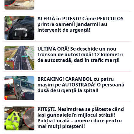
ALERTĂ în PITEȘTI! Câine PERICULOS
printre oameni! Jandarmii au
intervenit de urgență!
ULTIMA ORĂ! Se deschide un nou
tronson de autostradă! 12 kilometri
de autostradă, dați în trafic marți!
BREAKING! CARAMBOL cu patru
mașini pe AUTOSTRADĂ! O persoană
dusă de urgență la spital!
PITEȘTI. Nesimțirea se plătește când
lași gunoaiele în mijlocul străzii!
Poliția Locală – amenzi dure pentru
mai mulți piteșteni!