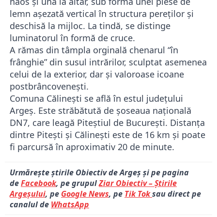
naos și una la altar, sub forma unei piese de
lemn așezată vertical în structura pereților și
deschisă la mijloc. La tindă, se distinge
luminatorul în formă de cruce.
A rămas din tâmpla orginală chenarul “în
frânghie” din susul intrărilor, sculptat asemenea
celui de la exterior, dar și valoroase icoane
postbrâncovenești.
Comuna Călinești se află în estul județului
Argeș. Este străbătută de șoseaua națională
DN7, care leagă Piteștiul de București. Distanța
dintre Pitești și Călinești este de 16 km și poate
fi parcursă în aproximativ 20 de minute.
Urmărește știrile Obiectiv de Argeș și pe pagina
de
Facebook
, pe grupul
Ziar Obiectiv – Știrile
Argeșului
, pe
Google News
, pe
Tik Tok
sau direct pe
canalul de
WhatsApp