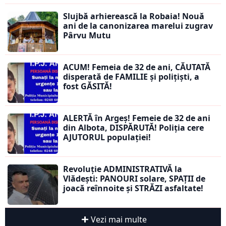
Slujbă arhierească la Robaia! Nouă
ani de la canonizarea marelui zugrav
Pârvu Mutu
ACUM! Femeia de 32 de ani, CĂUTATĂ
disperată de FAMILIE și polițiști, a
fost GĂSITĂ!
ALERTĂ în Argeș! Femeie de 32 de ani
din Albota, DISPĂRUTĂ! Poliția cere
AJUTORUL populației!
Revoluție ADMINISTRATIVĂ la
Vlădești: PANOURI solare, SPAȚII de
joacă reînnoite și STRĂZI asfaltate!
Vezi mai multe