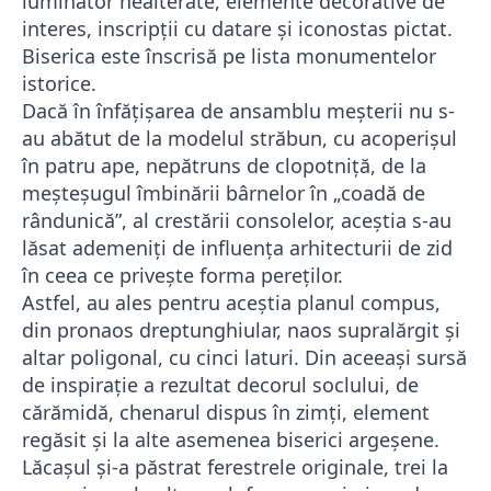
luminator nealterate, elemente decorative de
interes, inscripții cu datare și iconostas pictat.
Biserica este înscrisă pe lista monumentelor
istorice.
Dacă în înfățișarea de ansamblu meșterii nu s-
au abătut de la modelul străbun, cu acoperișul
în patru ape, nepătruns de clopotniță, de la
meșteșugul îmbinării bârnelor în „coadă de
rândunică”, al crestării consolelor, aceștia s-au
lăsat ademeniți de influența arhitecturii de zid
în ceea ce privește forma pereților.
Astfel, au ales pentru aceștia planul compus,
din pronaos dreptunghiular, naos supralărgit și
altar poligonal, cu cinci laturi. Din aceeași sursă
de inspirație a rezultat decorul soclului, de
cărămidă, chenarul dispus în zimți, element
regăsit și la alte asemenea biserici argeșene.
Lăcașul și-a păstrat ferestrele originale, trei la