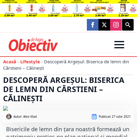
Searc
for:
Acasă
-
Lifestyle
-
Descoperă Argeșul: Biserica de lemn din
Cârstieni – Călinești
DESCOPERĂ ARGEȘUL: BISERICA
DE LEMN DIN CÂRSTIENI –
CĂLINEȘTI
Autor: 
Alex Vlad
Publicat
27 iulie 2021
Bisericile de lemn din țara noastră formează un
patrimoniu prețios pe plan național și mondial.