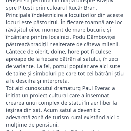
reușea să permită circulația dinspre Brașov
spre Pitești prin culoarul Rucăr Bran.
Principala îndeletnicire a locuitorilor din aceste
locuri este păstoritul. În fiecare toamnă are loc
răvășitul oilor, moment de mare bucurie și
încântare printre localnici. Podu Dâmboviței
păstrează tradiții nealterate de câteva milenii.
Cântece de oierit, doine, hore pot fi culese
aproape de la fiecare bătrân al satului, în zeci
de variante. La fel, portul popular are aici sute
de taine și simboluri pe care tot cei bătrâni știu
a le descifra și interpreta.
Tot aici cunoscutul dramaturg Paul Everac a
inițiat un proiect cultural care a însemnat
crearea unui complex de statui în aer liber la
ieșirea din sat. Acum satul a devenit o
adevarată zonă de turism rural existând aici o
mulțime de pensiuni.