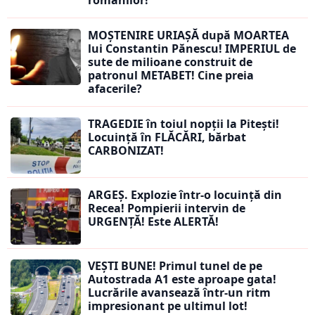
românilor!
MOȘTENIRE URIAȘĂ după MOARTEA
lui Constantin Pănescu! IMPERIUL de
sute de milioane construit de
patronul METABET! Cine preia
afacerile?
TRAGEDIE în toiul nopții la Pitești!
Locuință în FLĂCĂRI, bărbat
CARBONIZAT!
ARGEȘ. Explozie într-o locuință din
Recea! Pompierii intervin de
URGENȚĂ! Este ALERTĂ!
VEȘTI BUNE! Primul tunel de pe
Autostrada A1 este aproape gata!
Lucrările avansează într-un ritm
impresionant pe ultimul lot!