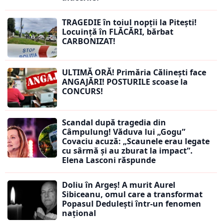
TRAGEDIE în toiul nopții la Pitești!
Locuință în FLĂCĂRI, bărbat
CARBONIZAT!
ULTIMĂ ORĂ! Primăria Călinești face
ANGAJĂRI! POSTURILE scoase la
CONCURS!
Scandal după tragedia din
Câmpulung! Văduva lui „Gogu”
Covaciu acuză: „Scaunele erau legate
cu sârmă și au zburat la impact”.
Elena Lasconi răspunde
Doliu în Argeș! A murit Aurel
Sibiceanu, omul care a transformat
Popasul Dedulești într-un fenomen
național