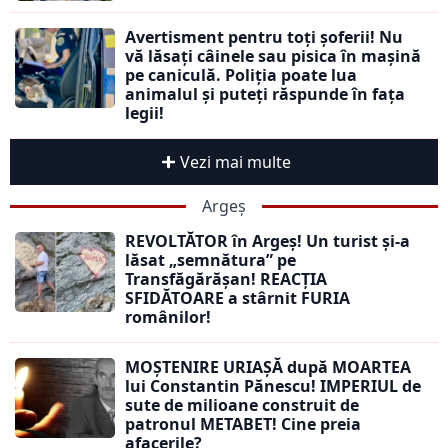
Avertisment pentru toți șoferii! Nu
vă lăsați câinele sau pisica în mașină
pe caniculă. Poliția poate lua
animalul și puteți răspunde în fața
legii!
Vezi mai multe
Argeș
REVOLTĂTOR în Argeș! Un turist și-a
lăsat „semnătura” pe
Transfăgărășan! REACȚIA
SFIDĂTOARE a stârnit FURIA
românilor!
MOȘTENIRE URIAȘĂ după MOARTEA
lui Constantin Pănescu! IMPERIUL de
sute de milioane construit de
patronul METABET! Cine preia
afacerile?