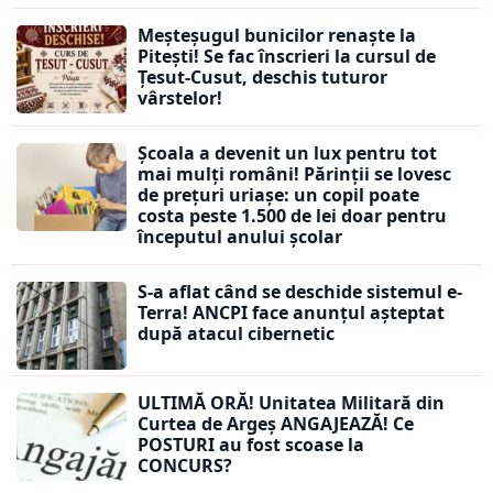
Meșteșugul bunicilor renaște la
Pitești! Se fac înscrieri la cursul de
Țesut-Cusut, deschis tuturor
vârstelor!
Școala a devenit un lux pentru tot
mai mulți români! Părinții se lovesc
de prețuri uriașe: un copil poate
costa peste 1.500 de lei doar pentru
începutul anului școlar
S-a aflat când se deschide sistemul e-
Terra! ANCPI face anunțul așteptat
după atacul cibernetic
ULTIMĂ ORĂ! Unitatea Militară din
Curtea de Argeș ANGAJEAZĂ! Ce
POSTURI au fost scoase la
CONCURS?