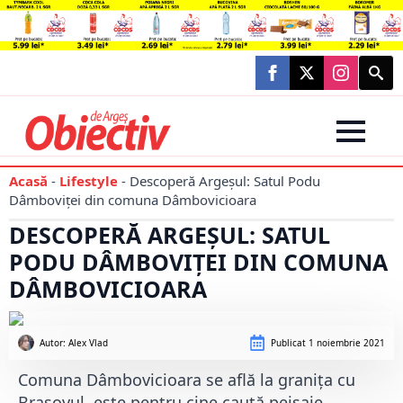
Searc
for:
Acasă
-
Lifestyle
-
Descoperă Argeșul: Satul Podu
Dâmboviței din comuna Dâmbovicioara
DESCOPERĂ ARGEȘUL: SATUL
PODU DÂMBOVIȚEI DIN COMUNA
DÂMBOVICIOARA
Autor: 
Alex Vlad
Publicat
1 noiembrie 2021
Comuna Dâmbovicioara se află la graniţa cu
Brașovul, este pentru cine caută peisaje