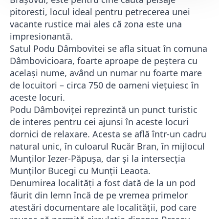
pitoresti, locul ideal pentru petrecerea unei
vacante rustice mai ales că zona este una
impresionantă.
Satul Podu Dâmbovitei se afla situat în comuna
Dâmbovicioara, foarte aproape de peștera cu
același nume, având un numar nu foarte mare
de locuitori – circa 750 de oameni viețuiesc în
aceste locuri.
Podu Dâmboviței reprezintă un punct turistic
de interes pentru cei ajunsi în aceste locuri
dornici de relaxare. Acesta se află într-un cadru
natural unic, în culoarul Rucăr Bran, în mijlocul
Munților Iezer-Păpușa, dar și la intersecția
Munților Bucegi cu Munții Leaota.
Denumirea localități a fost dată de la un pod
făurit din lemn încă de pe vremea primelor
atestări documentare ale localității, pod care