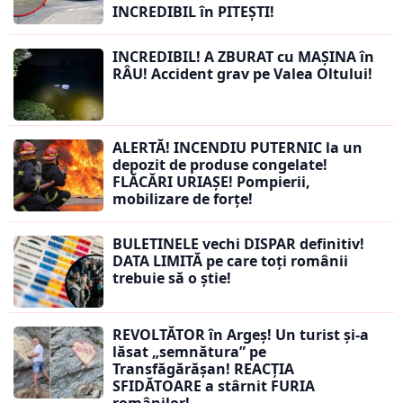
INCREDIBIL în PITEȘTI!
INCREDIBIL! A ZBURAT cu MAȘINA în
RÂU! Accident grav pe Valea Oltului!
ALERTĂ! INCENDIU PUTERNIC la un
depozit de produse congelate!
FLĂCĂRI URIAȘE! Pompierii,
mobilizare de forțe!
BULETINELE vechi DISPAR definitiv!
DATA LIMITĂ pe care toți românii
trebuie să o știe!
REVOLTĂTOR în Argeș! Un turist și-a
lăsat „semnătura” pe
Transfăgărășan! REACȚIA
SFIDĂTOARE a stârnit FURIA