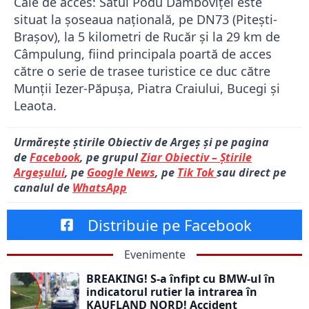
Cale de acces: Satul Podu Dâmboviţei este
situat la şoseaua naţională, pe DN73 (Piteşti-
Braşov), la 5 kilometri de Rucăr și la 29 km de
Câmpulung, fiind principala poartă de acces
către o serie de trasee turistice ce duc către
Munţii Iezer-Păpuşa, Piatra Craiului, Bucegi şi
Leaota.
Urmărește știrile Obiectiv de Argeș și pe pagina
de
Facebook
, pe grupul
Ziar Obiectiv – Știrile
Argeșului
, pe
Google News
, pe
Tik Tok
sau direct pe
canalul de
WhatsApp
Distribuie pe Facebook
Evenimente
BREAKING! S-a înfipt cu BMW-ul în
indicatorul rutier la intrarea în
KAUFLAND NORD! Accident