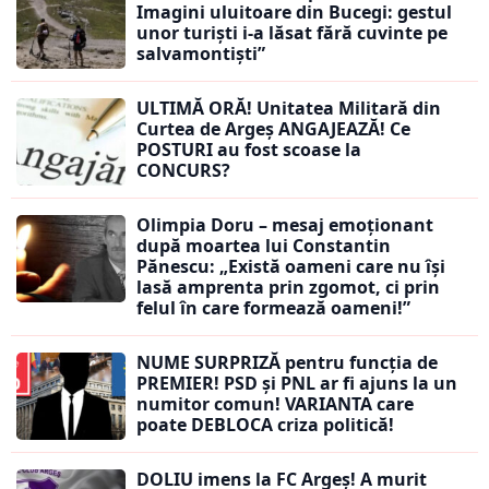
Imagini uluitoare din Bucegi: gestul
unor turiști i-a lăsat fără cuvinte pe
salvamontiști”
ULTIMĂ ORĂ! Unitatea Militară din
Curtea de Argeș ANGAJEAZĂ! Ce
POSTURI au fost scoase la
CONCURS?
Olimpia Doru – mesaj emoționant
după moartea lui Constantin
Pănescu: „Există oameni care nu își
lasă amprenta prin zgomot, ci prin
felul în care formează oameni!”
NUME SURPRIZĂ pentru funcția de
PREMIER! PSD și PNL ar fi ajuns la un
numitor comun! VARIANTA care
poate DEBLOCA criza politică!
DOLIU imens la FC Argeș! A murit