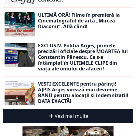
ULTIMĂ ORĂ! Filme în premieră la
Cinematograful de artă „Mircea
Diaconu”. Află când!
EXCLUSIV. Poliția Argeș, primele
precizări oficiale despre MOARTEA lui
Constantin Pănescu. Ce s-a
întâmplat în ULTIMELE CLIPE din
viața ale omului de afaceri!
VEȘTI EXCELENTE pentru părinți!
AJPIS Argeș virează mai devreme
BANII pentru alocații și indemnizații!
DATA EXACTĂ!
Vezi mai multe