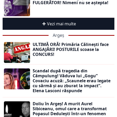
FULGERĂTOR! Nimeni nu se aștepta!
Vezi mai multe
Argeș
ULTIMĂ ORĂ! Primăria Călinești face
ANGAJĂRI! POSTURILE scoase la
CONCURS!
Scandal după tragedia din
Câmpulung! Văduva lui „Gogu”
Covaciu acuză: „Scaunele erau legate
cu sârmă și au zburat la impact”.
Elena Lasconi răspunde
Doliu în Argeș! A murit Aurel
Sibiceanu, omul care a transformat
Popasul Dedulești într-un fenomen