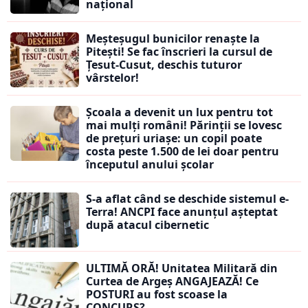
național
Meșteșugul bunicilor renaște la
Pitești! Se fac înscrieri la cursul de
Țesut-Cusut, deschis tuturor
vârstelor!
Școala a devenit un lux pentru tot
mai mulți români! Părinții se lovesc
de prețuri uriașe: un copil poate
costa peste 1.500 de lei doar pentru
începutul anului școlar
S-a aflat când se deschide sistemul e-
Terra! ANCPI face anunțul așteptat
după atacul cibernetic
ULTIMĂ ORĂ! Unitatea Militară din
Curtea de Argeș ANGAJEAZĂ! Ce
POSTURI au fost scoase la
CONCURS?