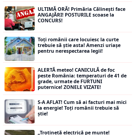
ULTIMĂ ORĂ! Primăria Călinești face
ANGAJĂRI! POSTURILE scoase la
CONCURS!
Toți românii care locuiesc la curte
trebuie să știe asta! Amenzi uriașe
pentru nerespectarea legii!
ALERTĂ meteo! CANICULĂ de foc
peste România: temperaturi de 41 de
grade, urmate de FURTUNI
puternice! ZONELE VIZATE!
S-A AFLAT! Cum să ai facturi mai mici
la energie! Toți românii trebuie să
știe!
„Trotinetă electrică pe munte!