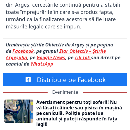
din Argeș, cercetările continuă pentru a stabili
toate împrejurările în care s-a produs fapta,
urmând ca la finalizarea acestora să fie luate
măsurile legale care se impun.
Urmărește știrile Obiectiv de Argeș și pe pagina
de
Facebook
, pe grupul
Ziar Obiectiv – Știrile
Argeșului
, pe
Google News
, pe
Tik Tok
sau direct pe
canalul de
WhatsApp
Distribuie pe Facebook
Evenimente
Avertisment pentru toți șoferii! Nu
vă lăsați câinele sau pisica în mașină
pe caniculă. Poliția poate lua
animalul și puteți răspunde în fața
legii!