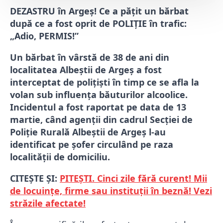
DEZASTRU în Argeș! Ce a pățit un bărbat
după ce a fost oprit de POLIȚIE în trafic:
„Adio, PERMIS!”
Un bărbat în vârstă de 38 de ani din
localitatea Albeștii de Argeș a fost
interceptat de polițiști în timp ce se afla la
volan sub influența băuturilor alcoolice.
Incidentul a fost raportat pe data de 13
martie, când agenții din cadrul Secției de
Poliție Rurală Albeștii de Argeș l-au
identificat pe șofer circulând pe raza
localității de domiciliu.
CITEȘTE ȘI:
PITEȘTI. Cinci zile fără curent! Mii
de locuințe, firme sau instituții în beznă! Vezi
străzile afectate!