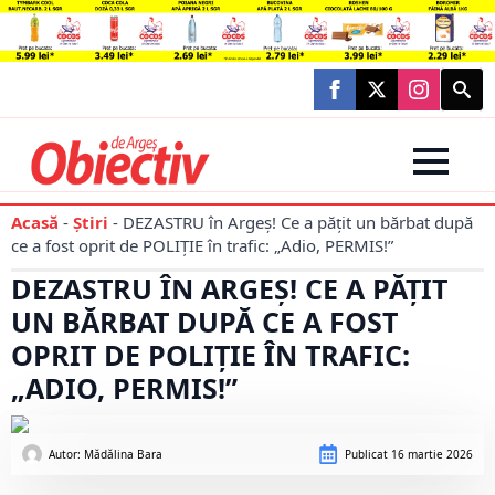
Searc
for:
Acasă
-
Știri
-
DEZASTRU în Argeș! Ce a pățit un bărbat după
ce a fost oprit de POLIȚIE în trafic: „Adio, PERMIS!”
DEZASTRU ÎN ARGEȘ! CE A PĂȚIT
UN BĂRBAT DUPĂ CE A FOST
OPRIT DE POLIȚIE ÎN TRAFIC:
„ADIO, PERMIS!”
Autor: 
Mădălina Bara
Publicat
16 martie 2026